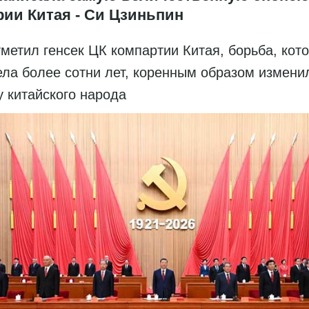
рии Китая - Си Цзиньпин
тметил генсек ЦК компартии Китая, борьба, кот
ела более сотни лет, коренным образом измени
у китайского народа