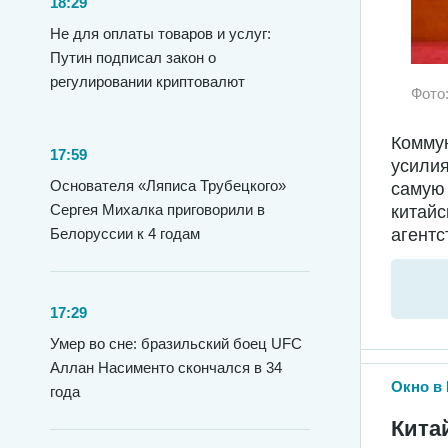
18:29
Не для оплаты товаров и услуг:
Путин подписал закон о
регулировании криптовалют
Фото
Коммун
17:59
усилия
Основателя «Ляписа Трубецкого»
самую
Сергея Михалка приговорили в
китайс
Белоруссии к 4 годам
агентс
17:29
Умер во сне: бразильский боец UFC
Аллан Насименто скончался в 34
Окно в 
года
Кита