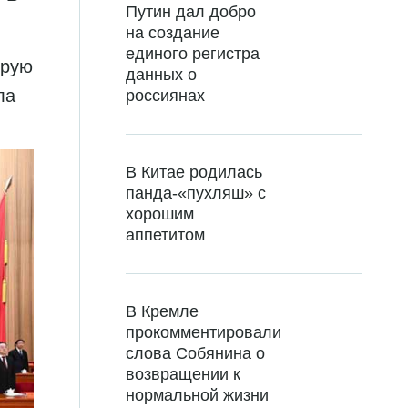
Путин дал добро
на создание
единого регистра
орую
данных о
ла
россиянах
В Китае родилась
панда-«пухляш» с
хорошим
аппетитом
В Кремле
прокомментировали
слова Собянина о
возвращении к
нормальной жизни