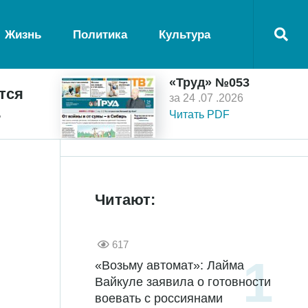
Жизнь
Политика
Культура
«Труд» №053
тся
за 24 .07 .2026
ь
Читать PDF
Читают:
617
«Возьму автомат»: Лайма
Вайкуле заявила о готовности
воевать с россиянами