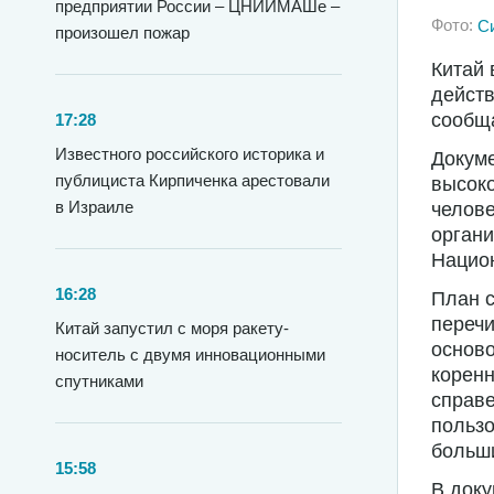
предприятии России – ЦНИИМАШе –
Фото:
С
произошел пожар
Китай 
действ
сообщ
17:28
Известного российского историка и
Докум
публициста Кирпиченка арестовали
высоко
в Израиле
челове
органи
Национ
16:28
План с
перечи
Китай запустил с моря ракету-
осново
носитель с двумя инновационными
коренн
спутниками
справе
пользо
больши
15:58
В доку