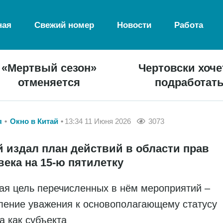
ная
Свежий номер
Новости
Работа
«Мертвый сезон»
Чертовски хоче
отменяется
подработат
я
Окно в Китай
13:34 11 Июня 2026
3073
й издал план действий в области прав
века на 15-ю пятилетку
ая цель перечисленных в нём мероприятий –
ление уважения к основополагающему статусу
а как субъекта