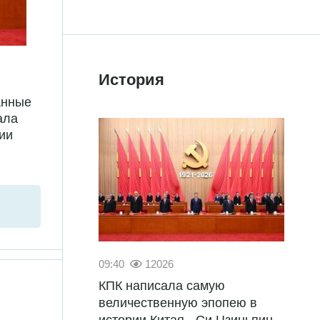
История
анные
ала
ии
09:40
12026
КПК написала самую
величественную эпопею в