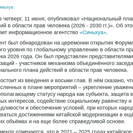
иньхуа
в четверг, 11 июня, опубликовал «Национальный пла
ий в области прав человека (2026 - 2030 гг.)». Об эт
ает информационное агентство
«Синьхуа»
.
ент был обнародован на церемонии открытия Форум
го уровня по глобальному управлению в области пр
ка 2026 года. Он был представлен представителями
заций - участников механизма объединённого засед
ального плана действий в области прав человека.
остоит из введения и восьми глав. В нём сказано, чт
сленных в плане мероприятий – укрепление уважени
полагающему статусу народа как субъекта, защита е
ых интересов, содействие социальному равенству и
дливости и обеспечение условий, при которых наро
ваться достижениями китайской модернизации в ещ
х объёмах и на еще более справедливой основе.
менте отмечается, что в 2021 – 2025 годах китайское