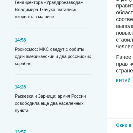
Гендиректора «Уралдронзавода»
правит
Владимира Ткачука пытались
област
взорвать в машине
соотве
выполн
повыси
стабил
14:58
челов
Роскосмос: МКС сведут с орбиты
один американский и два российских
Ранее
прав ч
корабля
стране
КИТАЙ
14:28
Рыжевка и Зарница: армия России
освободила еще два населенных
пункта
Окно в 
13:57