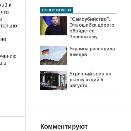
вий в
НОВОСТИ INFOX
 что
и
"Самоубийство".
Эта ошибка дорого
ительно
обойдется
Зеленскому
рав
Украина рассорила
немцев
зучению
а в
Утренний звон по
рынку акций 5
августа
Комментируют