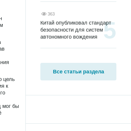
363
н
Китай опубликовал стандарт
ом
безопасности для систем
автономного вождения
а
ав
ания
Все статьи раздела
о цель
я к
го
д мог бы
ё