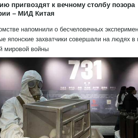
ию пригвоздят к вечному столбу позора
рии – МИД Китая
омстве напомнили о бесчеловечных эксперимен
ые японские захватчики совершали на людях в 
й мировой войны