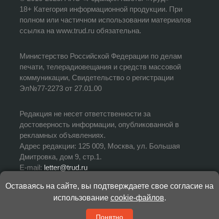
18+ Категория информационной продукции. При
полном или частичном использовании материалов
ссылка на www.trud.ru обязательна.
Министерство Российской Федерации по делам
печати, телерадиовещания и средств массовой
коммуникации, Свидетельство о регистрации
Эл№77-2273 от 27.01.00
Редакция не несет ответственности за
достоверность информации, опубликованной в
рекламных объявлениях.
Адрес редакции: 125 009, Москва, ул. Большая
Дмитровка, дом 9, стр.1.
E-mail:
letter@trud.ru
Оставаясь на сайте, вы подтверждаете свое согласие на
УЧРЕДИТЕЛЬ: АНО «Редакция газеты «Труд»
использование
cookie-файлов
.
ИЗДАТЕЛЬ: АНО «Редакция газеты «Труд»
ГЛАВНЫЙ РЕДАКТОР: Валерий Симонов
Понятно