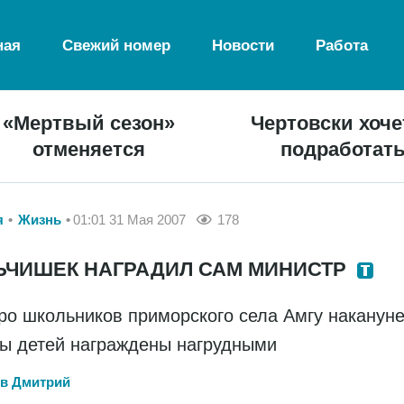
ная
Свежий номер
Новости
Работа
«Мертвый сезон»
Чертовски хоче
отменяется
подработат
я
Жизнь
01:01 31 Мая 2007
178
ЬЧИШЕК НАГРАДИЛ САМ МИНИСТР
ро школьников приморского села Амгу наканун
ы детей награждены нагрудными
в Дмитрий