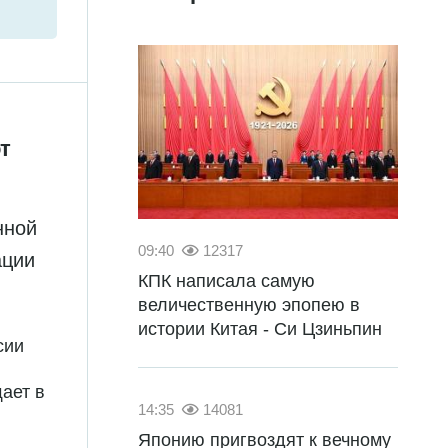
т
нной
09:40
12317
ации
КПК написала самую
величественную эпопею в
истории Китая - Си Цзиньпин
сии
ает в
14:35
14081
Японию пригвоздят к вечному