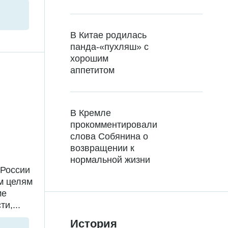
В Китае родилась
панда-«пухляш» с
хорошим
аппетитом
В Кремле
прокомментировали
слова Собянина о
возвращении к
нормальной жизни
 России
м целям
ме
и,...
История