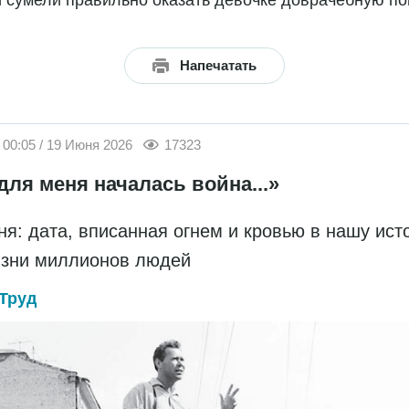
 сумели правильно оказать девочке доврачебную п
Напечатать
00:05 / 19 Июня 2026
17323
для меня началась война...»
ня: дата, вписанная огнем и кровью в нашу ис
изни миллионов людей
Труд