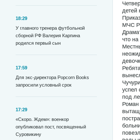
Четвер
детей 
Приказ
18:29
МЧС Р
У главного тренера футбольной
Драмат
сборной РФ Валерия Карпина
что на
родился первый сын
Местны
неожид
девочк
17:59
Ребята
вынесл
Для экс-директора Popcorn Books
Чучури
запросили условный срок
успел 
под л
Роман
17:29
вытащи
постра
«Скоро. Ждем»: военкор
больни
опубликовал пост, посвященный
повезл
Суровикину