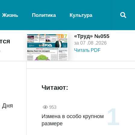
Жизнь
Политика
Культура
«Труд» №055
тся
за 07 .08 .2026
ь
Читать PDF
Читают:
е Дня
953
Измена в особо крупном
размере