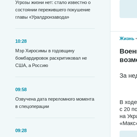
Угрозы жизни нет: стало известно о
состоянии пережившего покушение
главы «Уралдронзавода»
Жизнь
10:28
Воен
Мэр Хиросимы в годовщину
бомбардировок раскритиковал не
возм
США, а Россию
За не
09:58
Озвучена дата переломного момента
В ход
в спецоперации
с 20 п
на Укр
«Макс»
09:28