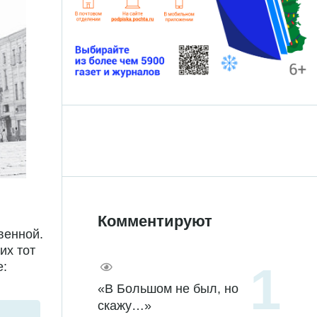
Комментируют
венной.
их тот
е:
«В Большом не был, но
скажу…»