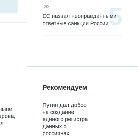
ЕС назвал неоправданными
ответные санкции России
Рекомендуем
Путин дал добро
 ныне
на создание
арова,
единого регистра
ил
данных о
россиянах