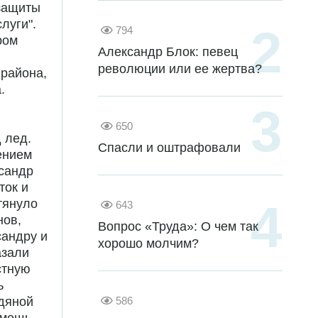
 защиты
луги".
794
ром
Александр Блок: певец
революции или ее жертва?
 района,
.
650
 лед.
Спасли и оштрафовали
ением
ксандр
ток и
тянуло
643
нов,
Вопрос «Труда»: О чем так
сандру и
хорошо молчим?
азали
стную
ь
586
едяной