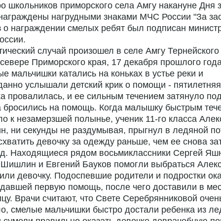
о школьников приморского села Амгу накануне Дня
награждены нагрудными знаками МЧС России "За зас
 о награждении смелых ребят был подписан минист
оссии.
ический случай произошел в селе Амгу Тернейского
 севере Приморского края, 17 декабря прошлого года
е мальчишки катались на коньках в устье реки и
анно услышали детский крик о помощи - пятилетняя
а провалилась, и ее сильным течением затянуло под
 бросились на помощь. Когда малышку быстрым теч
о к незамерзшей полынье, ученик 11-го класса Але
н, ни секунды не раздумывая, прыгнул в ледяной по
схватить девочку за одежду раньше, чем ее снова за
ед. Находящиеся рядом восьмиклассники Сергей Яш
 Шишлин и Евгений Бауков помогли выбраться Алек
ли девочку. Подоспевшие родители и подростки ок
давшей первую помощь, после чего доставили в ме
цу. Врачи считают, что Свете Серебрянниковой очен
о, смелые мальчишки быстро достали ребенка из л