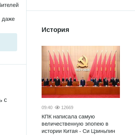
бителей
и даже
История
ь с
09:40
12669
КПК написала самую
величественную эпопею в
истории Китая - Си Цзиньпин