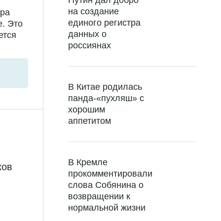
Путин дал добро
на создание
ира
единого регистра
е. Это
данных о
ется
россиянах
В Китае родилась
панда-«пухляш» с
хорошим
аппетитом
В Кремле
ков
прокомментировали
слова Собянина о
возвращении к
нормальной жизни