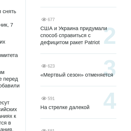
 снять
677
ик, 7
США и Украина придумали
способ справиться с
их
дефицитом ракет Patriot
омитета
623
ым
«Мертвый сезон» отменяется
е перед
добавили
591
есут
На стрелке далекой
сийских
ниях к
тся в
вания.
581