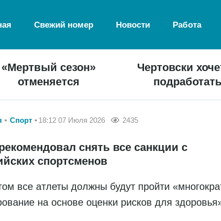
ная
Свежий номер
Новости
Работа
«Мертвый сезон»
Чертовски хоче
отменяется
подработат
я
Спорт
18:12 07 Июля 2026
2435
рекомендовал снять все санкции с
ийских спортсменов
том все атлеты должны будут пройти «многокра
рование на основе оценки рисков для здоровья