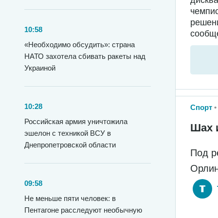
чемпи
решени
10:58
сообще
«Необходимо обсудить»: страна
НАТО захотела сбивать ракеты над
Украиной
10:28
Спорт
Российская армия уничтожила
Шах 
эшелон с техникой ВСУ в
Днепропетровской области
Под р
Орлин
09:58
Не меньше пяти человек: в
Пентагоне расследуют необычную