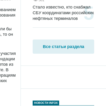
Стало известно, кто снабжал
рованием
СБУ координатами российских
рования
нефтяных терминалов
сли бы
, то он
Все статьи раздела
 участия
ендации
етов из
те. В
ерациям
ских
НОВОСТИ INFOX