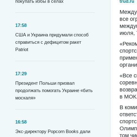
trud.ru
покупать избы в селах
Между
все ог
17:58
междун
июля, 
США и Украина придумали способ
справиться с дефицитом ракет
«Реко
Patriot
спортс
примен
органи
17:29
«Все 
соревн
Президент Польши призвал
возвра
продолжать помогать Украине «бить
в МОК
москаля»
В коми
ответс
спортс
16:58
Олимпи
Экс-директору Popcorn Books дали
том чи