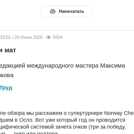
Напечатать
19:01 / 20 Июня 2026
5924
и мат
едакцией международного мастера Максима
кова
Труд
ле обзора мы расскажем о супертурнире Norway Che
шем в Осло. Вот уже который год он проводится
цифической системой зачета очков (три за победу,
ью — очко или полтора...