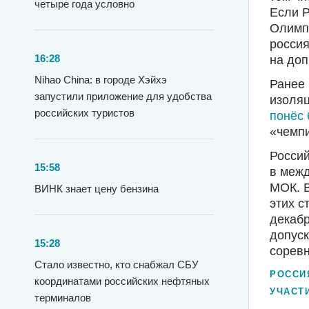
четыре года условно
Если Р
Олимпи
россия
16:28
на доп
Nihao China: в городе Хэйхэ
Ранее 
запустили приложение для удобства
изоляц
российских туристов
понёс 
«чемпи
Россий
15:58
в межд
МОК. В
ВИНК знает цену бензина
этих с
декаб
допуск
15:28
соревн
Стало известно, кто снабжал СБУ
РОССИ
координатами российских нефтяных
УЧАСТ
терминалов