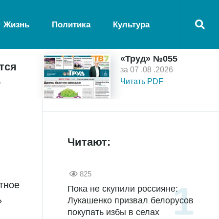
Жизнь
Политика
Культура
«Труд» №055
тся
за 07 .08 .2026
ь
Читать PDF
Читают:
825
тное
Пока не скупили россияне:
»
Лукашенко призвал белорусов
покупать избы в селах