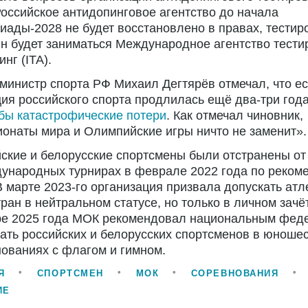
оссийское антидопинговое агентство до начала
ады-2028 не будет восстановлено в правах, тести
н будет заниматься Международное агентство тести
инг (ITA).
министр спорта РФ Михаил Дегтярёв отмечал, что е
ия российского спорта продлилась ещё два-три года
бы катастрофические потери
. Как отмечал чиновник,
онаты мира и Олимпийские игры ничто не заменит».
ские и белорусские спортсмены были отстранены от
ународных турнирах в феврале 2022 года по реком
 марте 2023-го организация призвала допускать атл
тран в нейтральном статусе, но только в личном зачё
ре 2025 года МОК рекомендовал национальным фед
ать российских и белорусских спортсменов в юноше
ованиях с флагом и гимном.
Я
СПОРТСМЕН
МОК
СОРЕВНОВАНИЯ
ИЕ