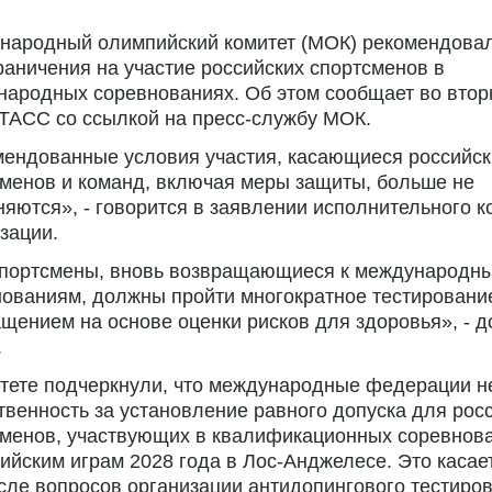
народный олимпийский комитет (МОК) рекомендовал
раничения на участие российских спортсменов в
ародных соревнованиях. Об этом сообщает во вторн
ТАСС со ссылкой на пресс-службу МОК.
мендованные условия участия, касающиеся российск
менов и команд, включая меры защиты, больше не
яются», - говорится в заявлении исполнительного к
зации.
спортсмены, вновь возвращающиеся к международн
ованиям, должны пройти многократное тестировани
щением на основе оценки рисков для здоровья», - 
.
тете подчеркнули, что международные федерации н
твенность за установление равного допуска для рос
менов, участвующих в квалификационных соревнова
йским играм 2028 года в Лос-Анджелесе. Это касае
сле вопросов организации антидопингового тестиро