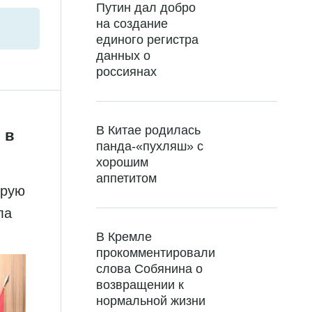
Путин дал добро
на создание
единого регистра
данных о
россиянах
В Китае родилась
 в
панда-«пухляш» с
хорошим
аппетитом
орую
ла
В Кремле
прокомментировали
слова Собянина о
возвращении к
нормальной жизни