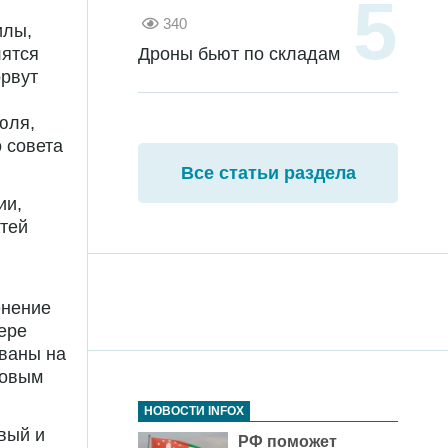
340
илы,
лятся
Дроны бьют по складам
орвут
июля,
 совета
Все статьи раздела
ии,
тей
енение
ере
ованы на
вовым
НОВОСТИ INFOX
вый и
РФ поможет