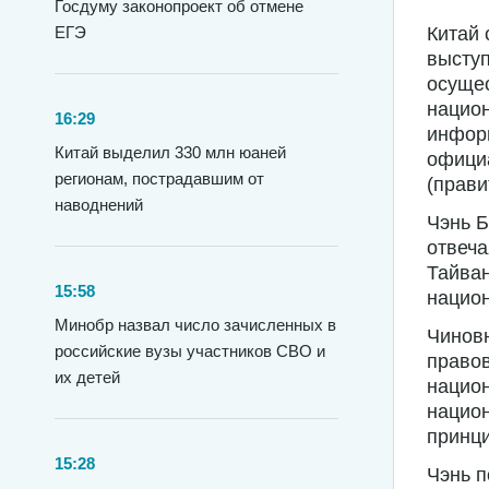
Госдуму законопроект об отмене
Китай 
ЕГЭ
выступ
осущес
национ
16:29
инфор
Китай выделил 330 млн юаней
официа
регионам, пострадавшим от
(прави
наводнений
Чэнь Б
отвеча
Тайван
15:58
национ
Минобр назвал число зачисленных в
Чиновн
российские вузы участников СВО и
правов
их детей
национ
национ
принци
15:28
Чэнь п