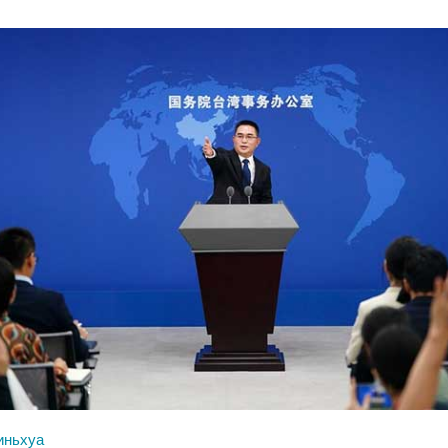
иньхуа