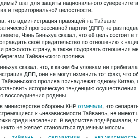
димый шаг для защиты национального суверенитета
ва и территориальной целостности.
в, что администрация правящей на Тайване
атической прогрессивной партии (ДПП) не раз подв
клевете, Чэнь Биньхуа сказал, что её цель состоит в 
оправдать своё предательство по отношению к наци
и расколоть страну, а также подорвать отношения м
берегами Тайваньского пролива.
иньхуа сказал, что, к каким бы уловкам ни прибегала
страция ДПП, они не могут изменить тот факт, что о
 Тайваньского пролива принадлежат одному Китаю, 
остановить историческую тенденцию осуществления
го воссоединения родины.
 в министерстве обороны КНР
отмечали
, что сепарат
стремящиеся к «независимости Тайваня», не имеют
жки среди населения. В ведомстве подчёркивали, ч
«никто не желает становиться пушечным мясом».
ТАЙВАНЬ
СЕПАРАТИЗМ
НЕЗАВИСИМОСТЬ