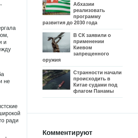
,
Абхазии
реализовать
программу
развития до 2030 года
ергала
том,
В СК заявили о
применении
и и
Киевом
ежду
запрещенного
оружия
Странности начали
ба
происходить в
и не
Китае судами под
флагом Панамы
истские
 широкой
то ради
Комментируют