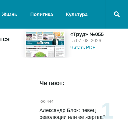
Жизнь
Политика
Культура
«Труд» №055
тся
за 07 .08 .2026
ь
Читать PDF
Читают:
444
Александр Блок: певец
революции или ее жертва?