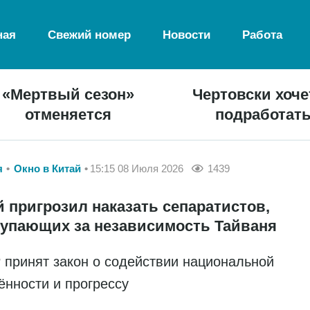
ная
Свежий номер
Новости
Работа
«Мертвый сезон»
Чертовски хоче
отменяется
подработат
я
Окно в Китай
15:15 08 Июля 2026
1439
й пригрозил наказать сепаратистов,
упающих за независимость Тайваня
 принят закон о содействии национальной
ённости и прогрессу