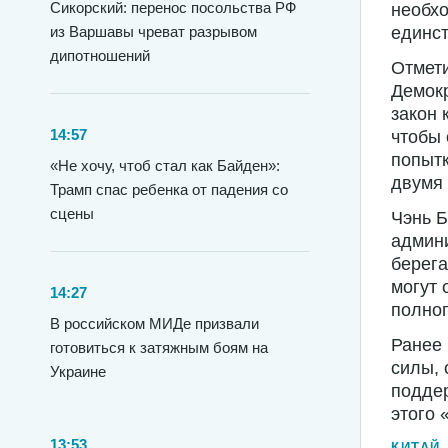
Сикорский: перенос посольства РФ
необхо
единст
из Варшавы чреват разрывом
дипотношений
Отмети
Демокр
закон 
14:57
чтобы 
попытк
«Не хочу, чтоб стал как Байден»:
двумя 
Трамп спас ребенка от падения со
сцены
Чэнь Б
админи
берега
могут 
14:27
полно
В российском МИДе призвали
Ранее
готовиться к затяжным боям на
силы, 
Украине
поддер
этого 
13:53
КИТАЙ