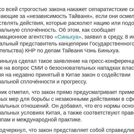
со всей строгостью закона накажет сепаратистские с
ающие за «независимость Тайваня», если они осме
твлять действия, которые расколют нацию или под
альную сплочённость. Об этом, как сообщает
мационное агентство
«Синьхуа»
, заявил в среду, 8 
льный представитель канцелярии Государственного
тельства) КНР по делам Тайваня Чэнь Биньхуа.
иньхуа сделал такое заявление на пресс-конференц
я на вопрос СМИ о безосновательных нападках влас
я на недавно принятый в Китае закон о содействии
альной сплочённости и прогрессу.
ик отметил, что закон прямо предусматривает прим
ых мер для борьбы с незаконными действиями в сф
альных отношений. Он добавил, что его нормы осн
альных условиях Китая, а также соответствуют пра
пам и международной практике.
одчеркнул, что закон представляет собой справедли