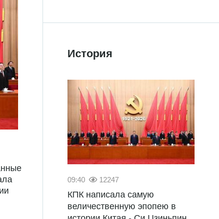
История
анные
ала
09:40
12247
ии
КПК написала самую
величественную эпопею в
истории Китая - Си Цзиньпин