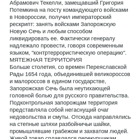
Абрамович Текелли, замещавший Григория
Потемкина на посту командующего войсками
в Новороссии, получил императорский
рескрипт: занять войсками Запорожскую
Новую Сечь и любым способом
ликвидировать ее. Фактически генералу
надлежало провести, говоря современным
языком, "контртеррористическую операцию".
МЯТЕЖНАЯ ТЕРРИТОРИЯ
Больше столетия, со времен Переяславской
Рады 1654 года, объединившей великороссов
и малороссов в едином государстве,
Запорожская Сечь была неутихающей
головной болью для русского правительства.
Подконтрольная запорожцам территория
представляла собой негаснущий очаг
недовольства и смуты. Отсюда направлялись
на степные шляхи разбойничьи шайки,
промышлявшие грабежом и захватом людей.
Живой товар сплавлялся перекупщикам,