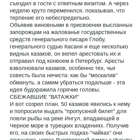
съездил в гости с ответным визитом. А через
неделю круто переменился, показывая, что
терпение его небеспредельно.
Объявив виновными в присвоении высланных
запорожцам на жалованье государственных
средств генерального писаря Глобу,
генерального судью Касаня и еще несколько
видных казаков, он велел арестовать их и
отправил под конвоем в Петербург. Аресты
взволновали казаков, особенно тех, чья
совесть была нечиста: как бы "москалив"
обмануть, а самим убраться подальше - эта
идея будоражила горячие головы.
СБЕЖАВШИЕ "ВАТАЖКИ"
И вот созрел план. 50 казаков явились к нему
и попросили выдать "пропускной билет" для
ловли рыбы на реке Ингул, впадающей в
Черное море в турецких владениях. Получив
его, на своих быстрых лодках-"чайках" они