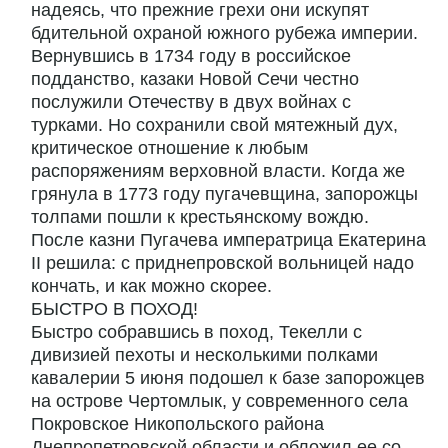
надеясь, что прежние грехи они искупят
бдительной охраной южного рубежа империи.
Вернувшись в 1734 году в российское
подданство, казаки Новой Сечи честно
послужили Отечеству в двух войнах с
турками. Но сохранили свой мятежный дух,
критическое отношение к любым
распоряжениям верховной власти. Когда же
грянула в 1773 году пугачевщина, запорожцы
толпами пошли к крестьянскому вождю.
После казни Пугачева императрица Екатерина
II решила: с приднепровской вольницей надо
кончать, и как можно скорее.
БЫСТРО В ПОХОД!
Быстро собравшись в поход, Текелли с
дивизией пехоты и несколькими полками
кавалерии 5 июня подошел к базе запорожцев
на острове Чертомлык, у современного села
Покровское Никопольского района
Днепропетровской области и обложил ее со