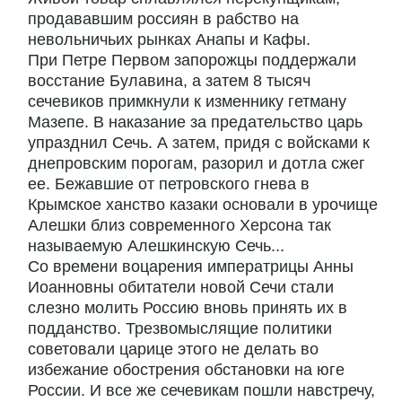
продававшим россиян в рабство на
невольничьих рынках Анапы и Кафы.
При Петре Первом запорожцы поддержали
восстание Булавина, а затем 8 тысяч
сечевиков примкнули к изменнику гетману
Мазепе. В наказание за предательство царь
упразднил Сечь. А затем, придя с войсками к
днепровским порогам, разорил и дотла сжег
ее. Бежавшие от петровского гнева в
Крымское ханство казаки основали в урочище
Алешки близ современного Херсона так
называемую Алешкинскую Сечь...
Со времени воцарения императрицы Анны
Иоанновны обитатели новой Сечи стали
слезно молить Россию вновь принять их в
подданство. Трезвомыслящие политики
советовали царице этого не делать во
избежание обострения обстановки на юге
России. И все же сечевикам пошли навстречу,