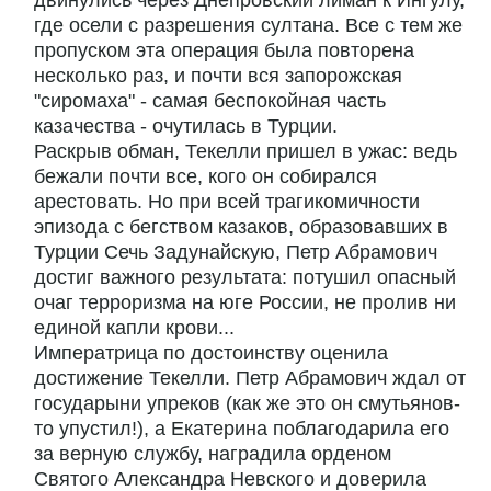
двинулись через Днепровский лиман к Ингулу,
где осели с разрешения султана. Все с тем же
пропуском эта операция была повторена
несколько раз, и почти вся запорожская
"сиромаха" - самая беспокойная часть
казачества - очутилась в Турции.
Раскрыв обман, Текелли пришел в ужас: ведь
бежали почти все, кого он собирался
арестовать. Но при всей трагикомичности
эпизода с бегством казаков, образовавших в
Турции Сечь Задунайскую, Петр Абрамович
достиг важного результата: потушил опасный
очаг терроризма на юге России, не пролив ни
единой капли крови...
Императрица по достоинству оценила
достижение Текелли. Петр Абрамович ждал от
государыни упреков (как же это он смутьянов-
то упустил!), а Екатерина поблагодарила его
за верную службу, наградила орденом
Святого Александра Невского и доверила