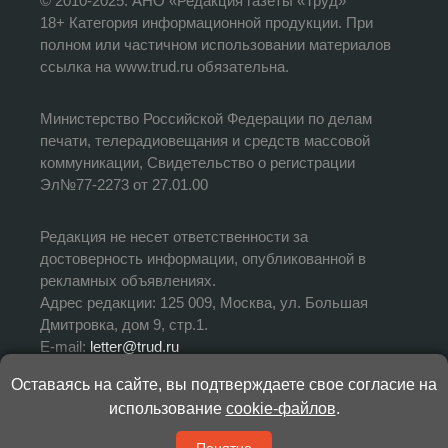
© 2010-2025. АНО «Редакция газеты «Труд»
18+ Категория информационной продукции. При
полном или частичном использовании материалов
ссылка на www.trud.ru обязательна.
Министерство Российской Федерации по делам
печати, телерадиовещания и средств массовой
коммуникации, Свидетельство о регистрации
Эл№77-2273 от 27.01.00
Редакция не несет ответственности за
достоверность информации, опубликованной в
рекламных объявлениях.
Адрес редакции: 125 009, Москва, ул. Большая
Дмитровка, дом 9, стр.1.
E-mail:
letter@trud.ru
Оставаясь на сайте, вы подтверждаете свое согласие на
УЧРЕДИТЕЛЬ: АНО «Редакция газеты «Труд»
использование
cookie-файлов
.
ИЗДАТЕЛЬ: АНО «Редакция газеты «Труд»
ГЛАВНЫЙ РЕДАКТОР: Валерий Симонов