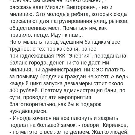
- Сейчас мы моем не только бомжей, -
рассказывает Михаил Викторович, - но и
милицию. Это молодые ребята, которых сюда
присылают для патрулирования улиц, рынков,
общественных мест. Помыться им, как
правило, негде. Идут к нам...
Но отмывать народ здешним банщикам все
труднее: с тех пор как баня, ранее
принадлежавшая РКК "Энергия", передана на
баланс города, денег никто не дает. Ни
милиция, ни администрация, ни СЭС платить
за помывку бродячих граждан не хотят. А ведь
каждый цикл запуска дезкамеры стоит около
400 рублей. Поэтому администрация бани, по
сути, проводит эти мероприятия
благотворительно, как бы в подарок
нуждающимся.
- Иногда хочется на все плюнуть и закрыть
подвал на большой замок, - говорит Кирилков,
- но мы этого все же не делаем. Жалко людей.