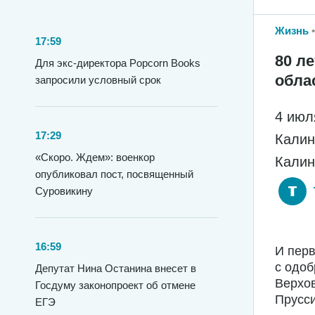
Жизнь
17:59
80 л
Для экс-директора Popcorn Books
обла
запросили условный срок
4 июл
17:29
Калин
«Скоро. Ждем»: военкор
Калин
опубликовал пост, посвященный
Суровикину
16:59
И перв
с одо
Депутат Нина Останина внесет в
Верхо
Госдуму законопроект об отмене
Прусси
ЕГЭ