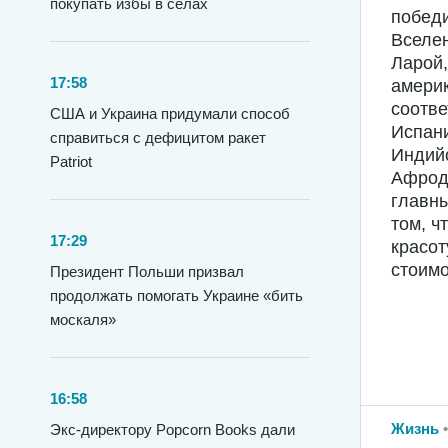
покупать избы в селах
побед
Вселен
Ларой,
17:58
америк
соотве
США и Украина придумали способ
Испани
справиться с дефицитом ракет
Индийс
Patriot
Афроди
главны
том, ч
17:29
красот
стоимо
Президент Польши призвал
продолжать помогать Украине «бить
москаля»
16:58
Жизнь
Экс-директору Popcorn Books дали