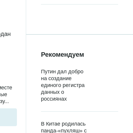
одан
Рекомендуем
Путин дал добро
на создание
единого регистра
месте
данных о
ные
россиянах
у...
В Китае родилась
панда-«пухляш» с