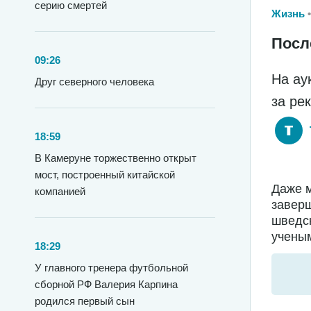
серию смертей
Жизнь
Посл
09:26
На ау
Друг северного человека
за ре
18:59
В Камеруне торжественно открыт
мост, построенный китайской
Даже м
компанией
заверш
шведс
ученым
18:29
У главного тренера футбольной
сборной РФ Валерия Карпина
родился первый сын