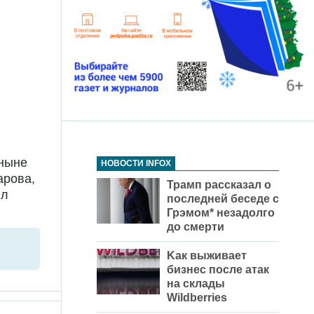
 ныне
НОВОСТИ INFOX
арова,
Трамп рассказал о
ил
последней беседе с
Грэмом* незадолго
до смерти
Kак выживает
бизнес после атак
на склады
Wildberries