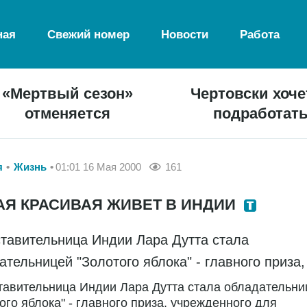
ная
Свежий номер
Новости
Работа
«Мертвый сезон»
Чертовски хоче
отменяется
подработат
я
Жизнь
01:01 16 Мая 2000
161
АЯ КРАСИВАЯ ЖИВЕТ В ИНДИИ
тавительница Индии Лара Дутта стала
ательницей "Золотого яблока" - главного приза,
авительница Индии Лара Дутта стала обладательни
ого яблока" - главного приза, учрежденного для