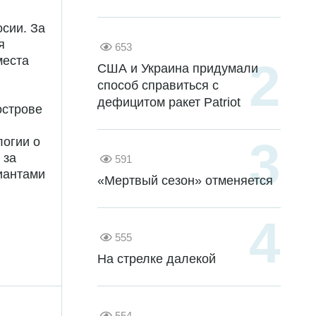
сии. За
я
653
места
США и Украина придумали
способ справиться с
дефицитом ракет Patriot
острове
логии о
 за
591
лиантами
«Мертвый сезон» отменяется
555
На стрелке далекой
554