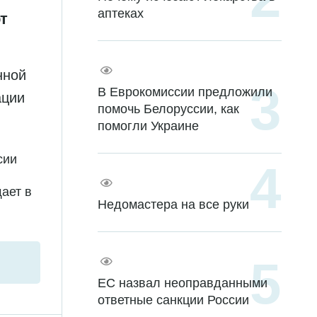
аптеках
т
нной
В Еврокомиссии предложили
ации
помочь Белоруссии, как
помогли Украине
сии
ает в
Недомастера на все руки
ЕС назвал неоправданными
ответные санкции России