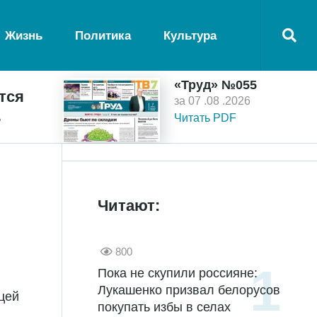
Жизнь
Политика
Культура
«Труд» №055
тся
за 07 .08 .2026
ь
Читать PDF
Читают:
800
Пока не скупили россияне:
Лукашенко призвал белорусов
цей
покупать избы в селах