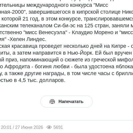
ительницы международного конкурса "Мисс
ная-2000", завершившегося в кипрской столице Нико
 которой 21 год, в этом конкурсе, транслировавшемс
анским телеканалом Си-би-эс на 125 стран, заняли 
тственно "мисс Венесуэла" - Клаудио Морено и "мисс
я" -Хелен Линдес.
кая красавица проведет несколько дней на Кипре - 
ты, а затем направится в Нью-Йорк. Ей был вручен
й приз, напоминающий о сюжете из греческой мифо
то Афродита - богиня любви - была удостоена яблока
у, а также другие награды, в том числе часы с брил
стью в 4,5 тыс. долларов.
Напечатать
20:01 / 27 Июня 2026
5691