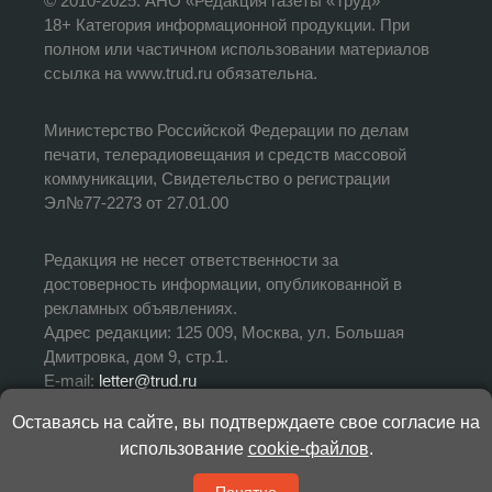
© 2010-2025. АНО «Редакция газеты «Труд»
18+ Категория информационной продукции. При
полном или частичном использовании материалов
ссылка на www.trud.ru обязательна.
Министерство Российской Федерации по делам
печати, телерадиовещания и средств массовой
коммуникации, Свидетельство о регистрации
Эл№77-2273 от 27.01.00
Редакция не несет ответственности за
достоверность информации, опубликованной в
рекламных объявлениях.
Адрес редакции: 125 009, Москва, ул. Большая
Дмитровка, дом 9, стр.1.
E-mail:
letter@trud.ru
Оставаясь на сайте, вы подтверждаете свое согласие на
УЧРЕДИТЕЛЬ: АНО «Редакция газеты «Труд»
использование
cookie-файлов
.
ИЗДАТЕЛЬ: АНО «Редакция газеты «Труд»
ГЛАВНЫЙ РЕДАКТОР: Валерий Симонов