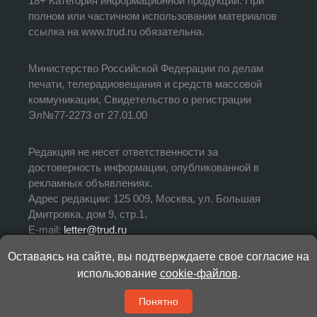
18+ Категория информационной продукции. При
полном или частичном использовании материалов
ссылка на www.trud.ru обязательна.
Министерство Российской Федерации по делам
печати, телерадиовещания и средств массовой
коммуникации, Свидетельство о регистрации
Эл№77-2273 от 27.01.00
Редакция не несет ответственности за
достоверность информации, опубликованной в
рекламных объявлениях.
Адрес редакции: 125 009, Москва, ул. Большая
Дмитровка, дом 9, стр.1.
E-mail:
letter@trud.ru
Оставаясь на сайте, вы подтверждаете свое согласие на
УЧРЕДИТЕЛЬ: АНО «Редакция газеты «Труд»
использование
cookie-файлов
.
ИЗДАТЕЛЬ: АНО «Редакция газеты «Труд»
ГЛАВНЫЙ РЕДАКТОР: Валерий Симонов
Понятно