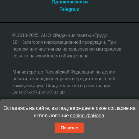
Одноклассники
Telegram
© 2010-2025. АНО «Редакция газеты «Труд»
18+ Категория информационной продукции. При
полном или частичном использовании материалов
ссылка на www.trud.ru обязательна.
Министерство Российской Федерации по делам
печати, телерадиовещания и средств массовой
коммуникации, Свидетельство о регистрации
Эл№77-2273 от 27.01.00
Оставаясь на сайте, вы подтверждаете свое согласие на
Редакция не несет ответственности за
достоверность информации, опубликованной в
использование
cookie-файлов
.
рекламных объявлениях.
Понятно
Адрес редакции: 125 009, Москва, ул. Большая
Дмитровка, дом 9, стр.1.