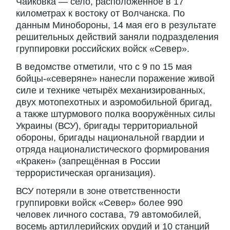
Чайковка — село, расположенное в 17
километрах к востоку от Волчанска. По
данным Минобороны, 14 мая его в результате
решительных действий заняли подразделения
группировки российских войск «Север».
В ведомстве отметили, что с 9 по 15 мая
бойцы-«северяне» нанесли поражение живой
силе и технике четырёх механизированных,
двух мотопехотных и аэромобильной бригад,
а также штурмового полка вооружённых силы
Украины (ВСУ), бригады территориальной
обороны, бригады национальной гвардии и
отряда националистического формирования
«Кракен» (запрещённая в России
террористическая организация).
ВСУ потеряли в зоне ответственности
группировки войск «Север» более 990
человек личного состава, 79 автомобилей,
восемь артиллерийских орудий и 10 станций