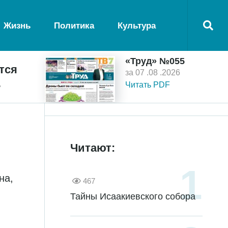
Жизнь
Политика
Культура
«Труд» №055
тся
за 07 .08 .2026
ь
Читать PDF
Читают:
на,
467
Тайны Исаакиевского собора