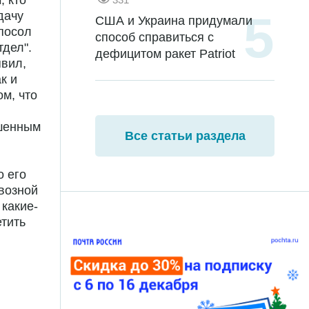
, кто
дачу
США и Украина придумали
 посол
способ справиться с
тдел".
дефицитом ракет Patriot
явил,
к и
м, что
ышенным
Все статьи раздела
о его
рвозной
 какие-
етить