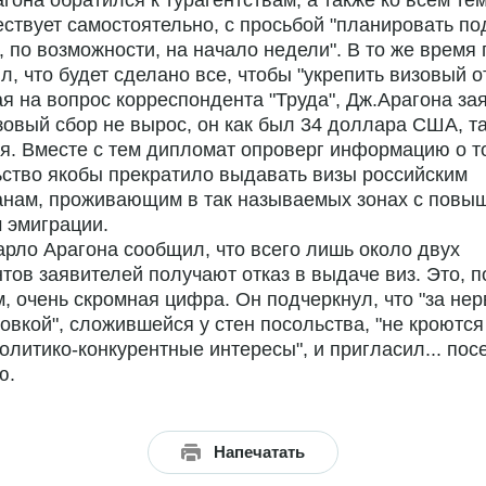
гона обратился к турагентствам, а также ко всем тем
ствует самостоятельно, с просьбой "планировать по
, по возможности, на начало недели". В то же время
л, что будет сделано все, чтобы "укрепить визовый о
я на вопрос корреспондента "Труда", Дж.Арагона за
зовый сбор не вырос, он как был 34 доллара США, та
я. Вместе с тем дипломат опроверг информацию о то
ство якобы прекратило выдавать визы российским
анам, проживающим в так называемых зонах с пов
 эмиграции.
рло Арагона сообщил, что всего лишь около двух
тов заявителей получают отказ в выдаче виз. Это, п
, очень скромная цифра. Он подчеркнул, что "за не
овкой", сложившейся у стен посольства, "не кроются
олитико-конкурентные интересы", и пригласил... пос
ю.
Напечатать