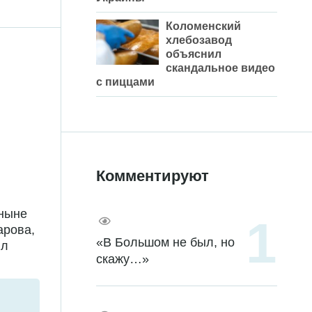
Коломенский
хлебозавод
объяснил
скандальное видео
с пиццами
Комментируют
 ныне
арова,
«В Большом не был, но
ил
скажу…»