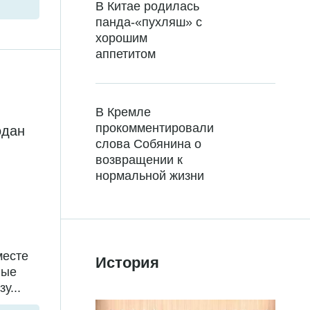
В Китае родилась
панда-«пухляш» с
хорошим
аппетитом
В Кремле
прокомментировали
одан
слова Собянина о
возвращении к
нормальной жизни
месте
История
ные
у...