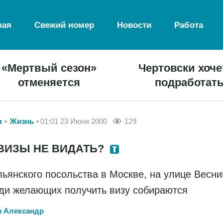
ная
Свежий номер
Новости
Работа
«Мертвый сезон»
Чертовски хоче
отменяется
подработат
я
Жизнь
01:01 23 Июня 2000
129
ВИЗЫ НЕ ВИДАТЬ?
льянского посольства в Москве, на улице Весни
ди желающих получить визу собираются
в Александр