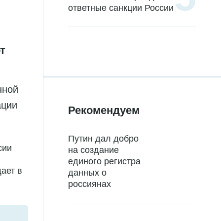
ответные санкции России
т
нной
ации
Рекомендуем
Путин дал добро
сии
на создание
единого регистра
ает в
данных о
россиянах