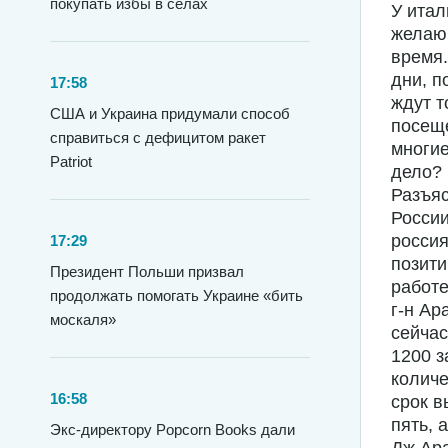
покупать избы в селах
У итал
желающ
время.
дни, п
17:58
ждут т
США и Украина придумали способ
посеще
справиться с дефицитом ракет
многие
Patriot
дело?
Разъяс
России
россия
17:29
позити
Президент Польши призвал
работе
продолжать помогать Украине «бить
г-н Ар
москаля»
сейчас
1200 з
количе
16:58
срок в
пять, 
Экс-директору Popcorn Books дали