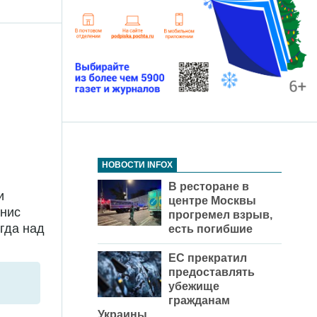
НОВОСТИ INFOX
В ресторане в
и
центре Москвы
енис
прогремел взрыв,
гда над
есть погибшие
ЕС прекратил
предоставлять
убежище
гражданам
Украины