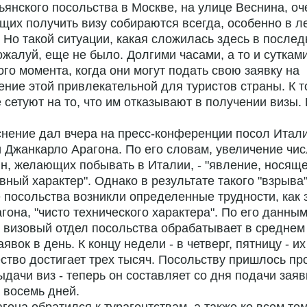
ьянского посольства в Москве, на улице Веснина, о
их получить визу собираются всегда, особенно в л
 Но такой ситуации, какая сложилась здесь в послед
ожалуй, еще не было. Долгими часами, а то и суткам
ого момента, когда они могут подать свою заявку на
ние этой привлекательной для туристов страны. К т
 сетуют на то, что им отказывают в получении визы.
нение дал вчера на пресс-конференции посол Итали
 Джанкарло Арагона. По его словам, увеличение чи
н, желающих побывать в Италии, - "явление, носящ
вный характер". Однако в результате такого "взрыва"
 посольства возникли определенные трудности, как 
агона, "чисто технического характера". По его данным
 визовый отдел посольства обрабатывает в среднем 
аявок в день. К концу недели - в четверг, пятницу - их
ство достигает трех тысяч. Посольству пришлось пр
ыдачи виз - теперь он составляет со дня подачи заяв
а восемь дней.