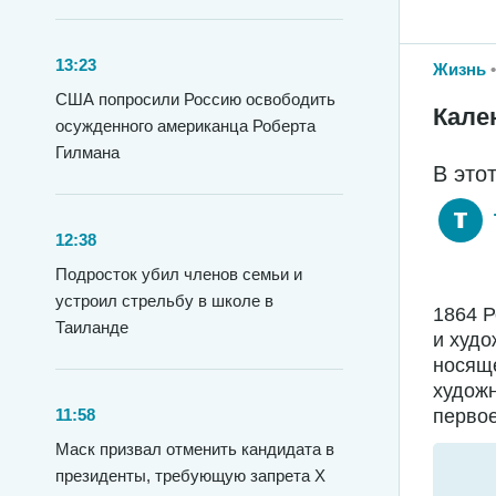
13:23
Жизнь
США попросили Россию освободить
Кале
осужденного американца Роберта
Гилмана
В это
12:38
Подросток убил членов семьи и
устроил стрельбу в школе в
1864 
Таиланде
и худо
носяще
худож
первое
11:58
Маск призвал отменить кандидата в
президенты, требующую запрета X