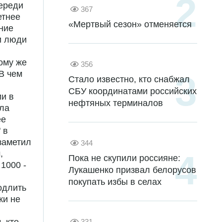
череди
367
етнее
«Мертвый сезон» отменяется
ние
и люди
ому же
356
 В чем
Стало известно, кто снабжал
СБУ координатами российских
и в
нефтяных терминалов
сла
ее
 в
заметил
344
,
Пока не скупили россияне:
1000 -
Лукашенко призвал белорусов
покупать избы в селах
одлить
ки не
331