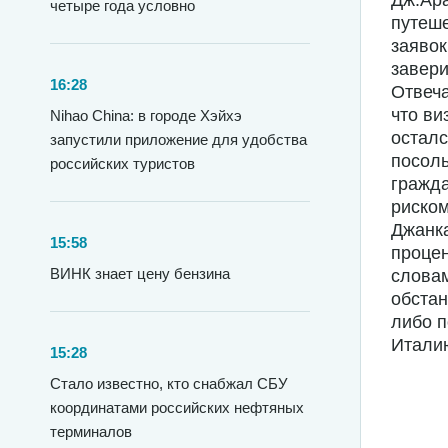
Дж.Ара
четыре года условно
путеше
заявок
завери
16:28
Отвеча
что ви
Nihao China: в городе Хэйхэ
осталс
запустили приложение для удобства
посоль
российских туристов
гражд
риском
Джанка
15:58
процен
ВИНК знает цену бензина
словам
обстан
либо п
Итали
15:28
Стало известно, кто снабжал СБУ
координатами российских нефтяных
терминалов