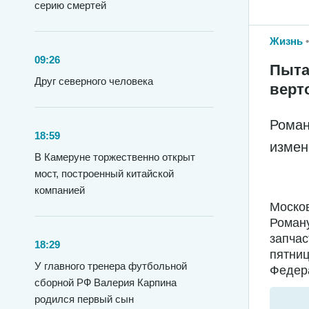
серию смертей
Жизнь
09:26
Пыта
Друг северного человека
верт
Роман
18:59
измен
В Камеруне торжественно открыт
мост, построенный китайской
компанией
Москов
Роману
запчас
18:29
пятниц
У главного тренера футбольной
Федера
сборной РФ Валерия Карпина
родился первый сын