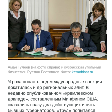
Аман Тулеев (на фото справа) и кузбасский угольный
бизнесмен Руслан Ростовцев. Фото:
kemoblast.ru
Угроза попасть под международные санкции
докатилась и до региональных элит. В
недавно опубликованном «кремлевском
докладе», составленным Минфином США,
оказались сразу два действующих и пять
бывших губернаторов. «Труд» попытался