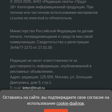
© 2010-2025. АНО «Редакция газеты «Труд»
18+ Категория информационной продукции. При
полном или частичном использовании материалов
ссылка на www.trud.ru обязательна.
Министерство Российской Федерации по делам
печати, телерадиовещания и средств массовой
коммуникации, Свидетельство о регистрации
Эл№77-2273 от 27.01.00
Редакция не несет ответственности за
достоверность информации, опубликованной в
рекламных объявлениях.
Адрес редакции: 125 009, Москва, ул. Большая
Дмитровка, дом 9, стр.1.
E-mail:
letter@trud.ru
Оставаясь на сайте, вы подтверждаете свое согласие на
УЧРЕДИТЕЛЬ: АНО «Редакция газеты «Труд»
использование
cookie-файлов
.
ИЗДАТЕЛЬ: АНО «Редакция газеты «Труд»
ГЛАВНЫЙ РЕДАКТОР: Валерий Симонов