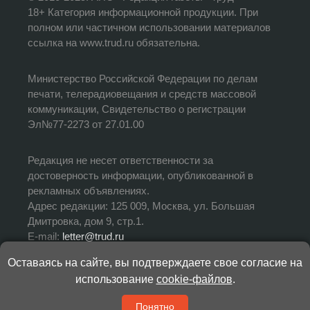
18+ Категория информационной продукции. При
полном или частичном использовании материалов
ссылка на www.trud.ru обязательна.
Министерство Российской Федерации по делам
печати, телерадиовещания и средств массовой
коммуникации, Свидетельство о регистрации
Эл№77-2273 от 27.01.00
Редакция не несет ответственности за
достоверность информации, опубликованной в
рекламных объявлениях.
Адрес редакции: 125 009, Москва, ул. Большая
Дмитровка, дом 9, стр.1.
E-mail:
letter@trud.ru
Оставаясь на сайте, вы подтверждаете свое согласие на
УЧРЕДИТЕЛЬ: АНО «Редакция газеты «Труд»
использование
cookie-файлов
.
ИЗДАТЕЛЬ: АНО «Редакция газеты «Труд»
ГЛАВНЫЙ РЕДАКТОР: Валерий Симонов
Понятно