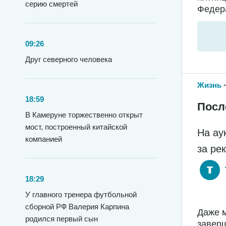
серию смертей
Федера
09:26
Друг северного человека
Жизнь
18:59
Посл
В Камеруне торжественно открыт
мост, построенный китайской
На ау
компанией
за ре
18:29
У главного тренера футбольной
сборной РФ Валерия Карпина
Даже м
родился первый сын
заверш