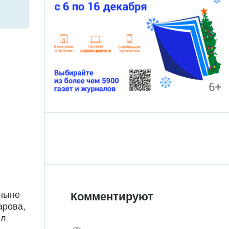
 ныне
Комментируют
арова,
ил