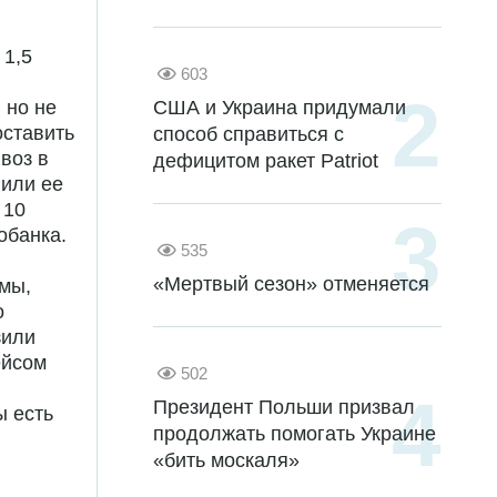
 1,5
603
США и Украина придумали
 но не
оставить
способ справиться с
воз в
дефицитом ракет Patriot
 или ее
 10
обанка.
535
«Мертвый сезон» отменяется
мы,
о
зили
ейсом
502
Президент Польши призвал
ы есть
продолжать помогать Украине
«бить москаля»