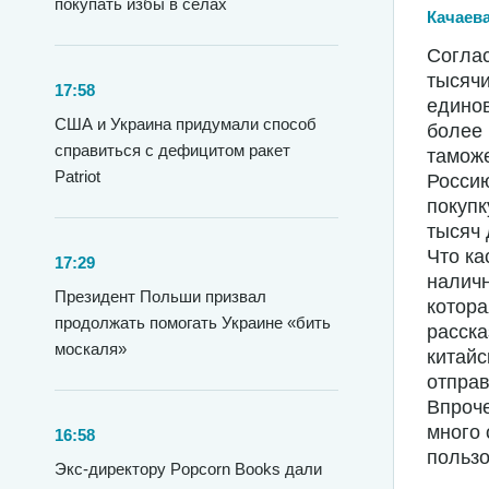
покупать избы в селах
Качаев
Соглас
тысячи
17:58
едино
США и Украина придумали способ
более
справиться с дефицитом ракет
тамож
Patriot
Россию
покупк
тысяч 
Что ка
17:29
наличн
Президент Польши призвал
котора
продолжать помогать Украине «бить
расска
москаля»
китайс
отправ
Впроче
много 
16:58
пользо
Экс-директору Popcorn Books дали