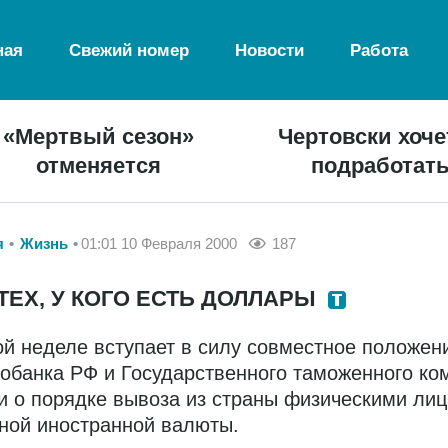
ная
Свежий номер
Новости
Работа
«Мертвый сезон»
Чертовски хоче
отменяется
подработат
я
Жизнь
01:01 10 Февраля 2000
187
ТЕХ, У КОГО ЕСТЬ ДОЛЛАРЫ
ой неделе вступает в силу совместное положен
обанка РФ и Государственного таможенного ко
и о порядке вывоза из страны физическими ли
ной иностранной валюты.