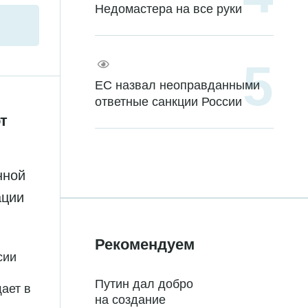
Недомастера на все руки
ЕС назвал неоправданными
ответные санкции России
т
нной
ации
Рекомендуем
сии
Путин дал добро
ает в
на создание