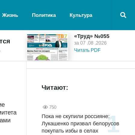
Жизнь
Политика
Культура
«Труд» №055
тся
за 07 .08 .2026
ь
Читать PDF
Читают:
ие
750
митета
Пока не скупили россияне:
цами
Лукашенко призвал белорусов
покупать избы в селах