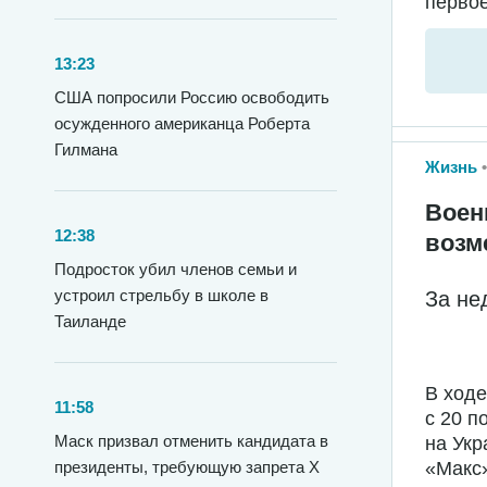
первое
13:23
США попросили Россию освободить
осужденного американца Роберта
Гилмана
Жизнь
Воен
12:38
возм
Подросток убил членов семьи и
устроил стрельбу в школе в
За не
Таиланде
В ход
11:58
с 20 п
Маск призвал отменить кандидата в
на Укр
«Макс»
президенты, требующую запрета X