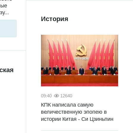
ные
у...
История
ская
09:40
12640
КПК написала самую
величественную эпопею в
истории Китая - Си Цзиньпин