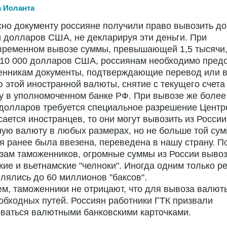
а Иоланта
но документу россияне получили право вывозить до
 долларов США, не декларируя эти деньги. При
временном вывозе суммы, превышающей 1,5 тысячи,
 10 000 долларов США, россиянам необходимо пред
енникам документы, подтверждающие перевод или в
 этой иностранной валюты, снятие с текущего счета
у в уполномоченном банке РФ. При вывозе же более
долларов требуется специальное разрешение Центр
сается иностранцев, то они могут вывозить из России
ую валюту в любых размерах, но не больше той сум
я ранее была ввезена, переведена в нашу страну. П
зам таможенников, огромные суммы из России выво
кие и вьетнамские "челноки". Иногда одним только р
лялись до 60 миллионов "баксов".
м, таможенники не отрицают, что для вывоза валют
обходных путей. Россиян работники ГТК призвали
ваться валютными банковскими карточками.