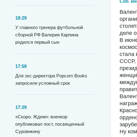
Соб. ин
Вален
18:29
органи
столет
У главного тренера футбольной
деле о
сборной РФ Валерия Карпина
В июне
родился первый сын
космос
стала
СССР, 
17:59
прези
женщин
Для экс-директора Popcorn Books
междун
запросили условный срок
правит
Валент
награ
17:29
Красно
«Скоро. Ждем»: военкор
ордено
опубликовал пост, посвященный
заруб
Ну ком
Суровикину