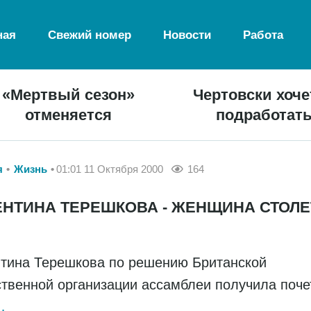
ная
Свежий номер
Новости
Работа
«Мертвый сезон»
Чертовски хоче
отменяется
подработат
я
Жизнь
01:01 11 Октября 2000
164
ЕНТИНА ТЕРЕШКОВА - ЖЕНЩИНА СТОЛ
тина Терешкова по решению Британской
твенной организации ассамблеи получила поче