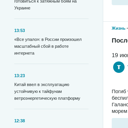
готовиться к затяжным боям на
Украине
Жизнь
13:53
Посл
«Все упало»: в России произошел
масштабный сбой в работе
интернета
19 ию
13:23
Китай ввел в эксплуатацию
Погиб 
устойчивую к тайфунам
беспил
ветроэнергетическую платформу
Галано
морем 
12:38