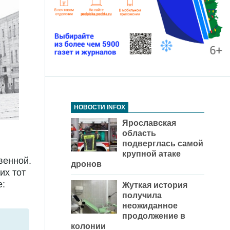
НОВОСТИ INFOX
Ярославская
область
подверглась самой
крупной атаке
венной.
дронов
их тот
е:
Жуткая история
получила
неожиданное
продолжение в
колонии