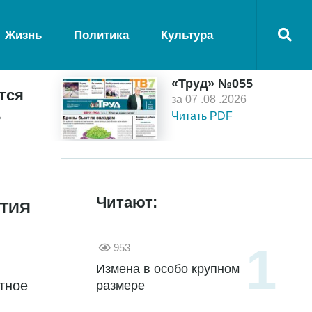
Жизнь
Политика
Культура
«Труд» №055
тся
за 07 .08 .2026
ь
Читать PDF
Читают:
ЕТИЯ
953
Измена в особо крупном
тное
размере