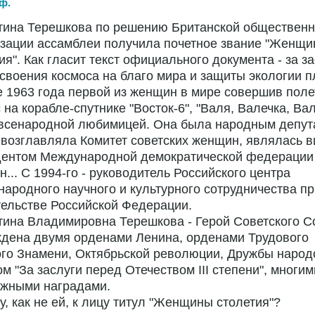
ф.
тина Терешкова по решению Британской обществен
зации ассамблеи получила почетное звание "Женщи
ия". Как гласит текст официального документа - за за
своения космоса на благо мира и защиты экологии п
 1963 года первой из женщин в мире совершив поле
 на корабле-спутнике "Восток-6", "Валя, Валечка, В
 всенародной любимицей. Она была народным депут
возглавляла Комитет советских женщин, являлась в
дентом Международной демократической федерации
... С 1994-го - руководитель Российского центра
ародного научного и культурного сотрудничества пр
ельстве Российской Федерации.
ина Владимировна Терешкова - Герой Советского С
ждена двумя орденами Ленина, орденами Трудового
го Знамени, Октябрьской революции, Дружбы народ
м "За заслуги перед Отечеством III степени", многим
ежными наградами.
у, как не ей, к лицу титул "Женщины столетия"?