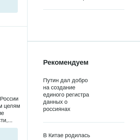
Рекомендуем
Путин дал добро
на создание
единого регистра
 России
данных о
м целям
россиянах
ме
и,...
В Китае родилась