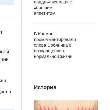
панда-«пухляш» с
хорошим
аппетитом
т
В Кремле
прокомментировали
слова Собянина о
возвращении к
нной
нормальной жизни
ации
сии
История
ает в