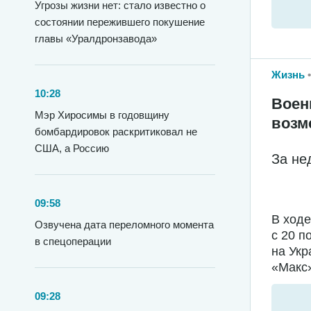
Угрозы жизни нет: стало известно о
состоянии пережившего покушение
главы «Уралдронзавода»
Жизнь
10:28
Воен
Мэр Хиросимы в годовщину
возм
бомбардировок раскритиковал не
США, а Россию
За не
09:58
В ход
Озвучена дата переломного момента
с 20 п
в спецоперации
на Укр
«Макс»
09:28