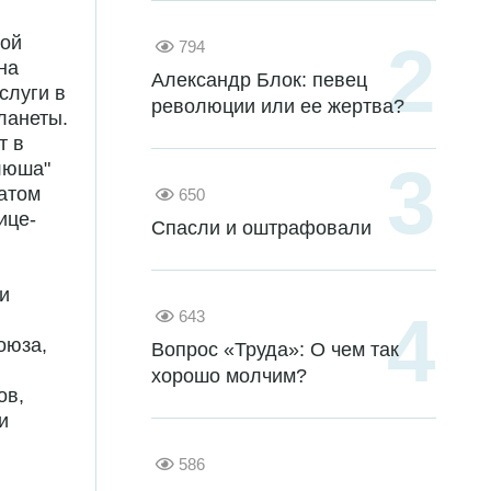
ной
794
на
Александр Блок: певец
слуги в
революции или ее жертва?
ланеты.
т в
алюша"
атом
650
ице-
Спасли и оштрафовали
и
643
оюза,
Вопрос «Труда»: О чем так
хорошо молчим?
ов,
и
586