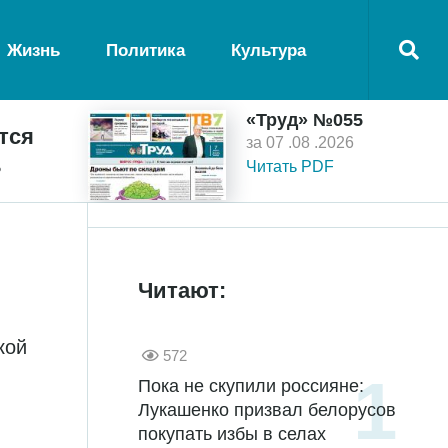
Жизнь
Политика
Культура
«Труд» №055
тся
за 07 .08 .2026
ь
Читать PDF
Читают:
кой
572
Пока не скупили россияне:
Лукашенко призвал белорусов
покупать избы в селах