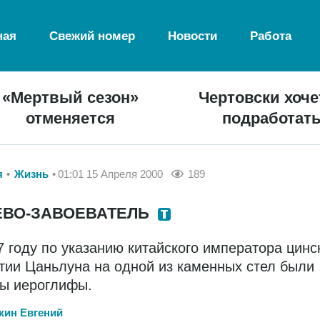
ная
Свежий номер
Новости
Работа
«Мертвый сезон»
Чертовски хоче
отменяется
подработат
я
Жизнь
01:01 15 Апреля 2000
189
ЕВО-ЗАВОЕВАТЕЛЬ
7 году по указанию китайского императора цинс
тии Цаньлуна на одной из каменных стел были
ы иероглифы.
кин Евгений