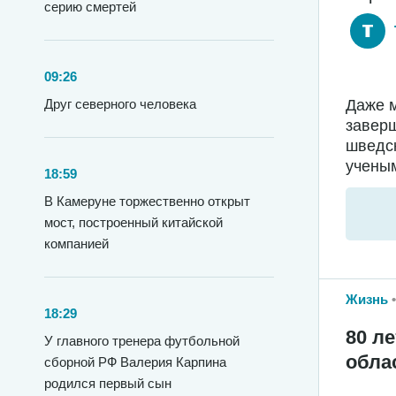
серию смертей
09:26
Друг северного человека
Даже м
заверш
шведс
ученым
18:59
В Камеруне торжественно открыт
мост, построенный китайской
компанией
Жизнь
18:29
80 л
У главного тренера футбольной
обла
сборной РФ Валерия Карпина
родился первый сын