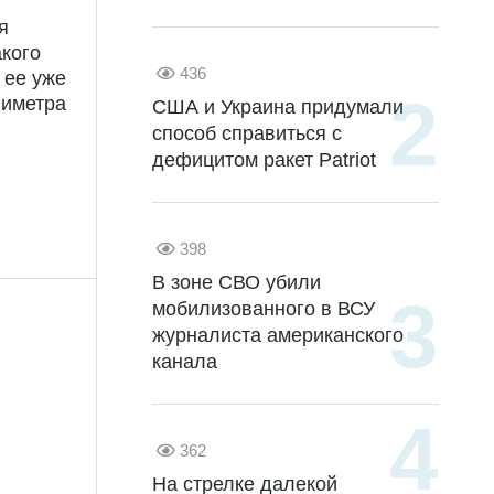
я
акого
436
 ее уже
лиметра
США и Украина придумали
способ справиться с
дефицитом ракет Patriot
398
В зоне СВО убили
мобилизованного в ВСУ
журналиста американского
канала
362
На стрелке далекой