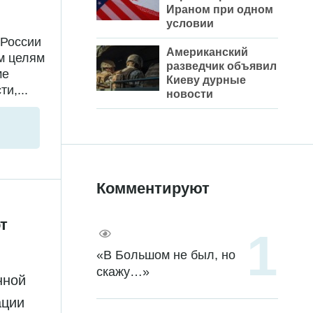
Ираном при одном
условии
 России
Американский
м целям
разведчик объявил
ме
Киеву дурные
и,...
новости
Комментируют
т
«В Большом не был, но
скажу…»
нной
ации