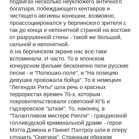
подвигах несколько неуклюжего античного
богатыря, побеждающего кентавров и
чистящего авгиевы конюшни, возможно,
проассоциировался у берлинского зрителя с
так до конца и непонятной страной на востоке
от разрушенной стены - такой же большой,
сильной и непонятной.
А на берлинском экране нас все-таки
вспоминали. И часто. То в японском
конкурсном фильме бесконечно пели русские
песни - и "Полюшко-поле", и "На позицию
девушка провожала бойца". То в немецких
"Легендах Риты" шла речь о красных
террористах времен 70-х, которым
покровительствовали советский КГБ и
гэдээровское "штази". То, наконец, в
"Талантливом мистере Рипли" - грандиозной
голливудской криминальной драме - герои
Мэтта Дэмона и Гвинет Пэлтроу шли в оперу
слушать "Онегина". Странным образом