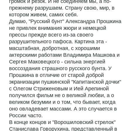
громок и резок. И не соединяем мы, а по-
прежнему разрушаем. Страну свою, мир, в
котором живем, самих себя.
Думаю, "Русский бунт" Александра Прошкина
не привлек внимания жюри и немецкой
прессы прежде всего из-за своего
разрушительного пафоса. Картина эта -
масштабная, добротная, с хорошими
актерскими работами Владимира Машкова и
Сергея Маковецкого - сильна энергией
воссоздания страшного русского бунта. У
Прошкина в отличие от старой доброй
экранизации пушкинской "Капитанской дочки"
с Олегом Стриженовым и Ией Арепиной
получился фильм не о великой любви, а о
великом безумии и о том, что бывает, когда
оно овладевает массами. А это случается в
России часто.
В конце концов и "Ворошиловский стрелок"
Станислава Говорухина, представленный в