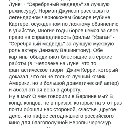
Луне" - "Серебряный медведь" за лучшую
режиссуру). Норман Джуисон рассказал о
легендарном чернокожем боксере Рубине
Картере, осужденном по ложному обвинению
в убийстве, многие годы боровшемся за свое
право на справедливость (фильм "Ураган" -
"Серебряный медведь" за лучшую мужскую
роль актеру Дензелу Вашингтону). Обе
картины объединяют блестящие актерские
работы (в "Человеке на Луне" что-то
фантастическое творит Джим Керри, который
доказал, что он не только лучший комик
Америки, но и большой драматический актер)
и абсолютная вера в доброту.
Ну а мы? О чем говорили в Берлине мы? В
конце концов, не в призах, которые на этот раз
почти обошли нас стороной, счастье. Другое
дело, что пафос сегодняшнего российского
кино для благополучной Европы чересчур