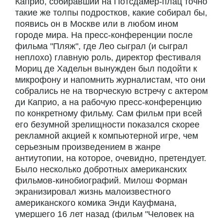
Каприо, собиравший на Потсдамер-плац точно
такие же толпы подростков, какие собирал бы,
появись он в Москве или в любом ином
городе мира. На пресс-конференции после
фильма "Пляж", где Лео сыграл (и сыграл
неплохо) главную роль, директор фестиваля
Мориц де Хадельн вынужден был подойти к
микрофону и напомнить журналистам, что они
собрались не на творческую встречу с актером
ди Каприо, а на рабочую пресс-конференцию
по конкретному фильму. Сам фильм при всей
его безумной зрелищности показался скорее
рекламной акцией к компьютерной игре, чем
серьезным произведением в жанре
антиутопии, на которое, очевидно, претендует.
Было несколько добротных американских
фильмов-кинобиографий. Милош Форман
экранизировал жизнь малоизвестного
американского комика Энди Кауфмана,
умершего 16 лет назад (фильм "Человек на