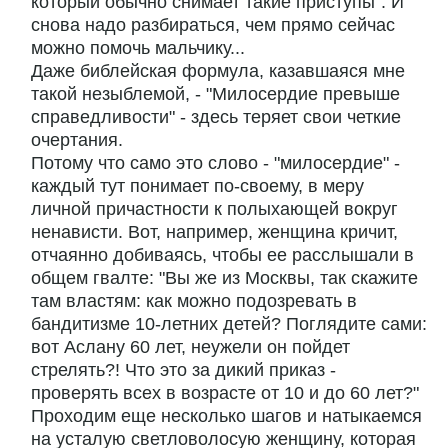
который обычно снимает такие приступы". И
снова надо разбираться, чем прямо сейчас
можно помочь мальчику...
Даже библейская формула, казавшаяся мне
такой незыблемой, - "Милосердие превыше
справедливости" - здесь теряет свои четкие
очертания.
Потому что само это слово - "милосердие" -
каждый тут понимает по-своему, в меру
личной причастности к полыхающей вокруг
ненависти. Вот, например, женщина кричит,
отчаянно добиваясь, чтобы ее расслышали в
общем гвалте: "Вы же из Москвы, так скажите
там властям: как можно подозревать в
бандитизме 10-летних детей? Поглядите сами:
вот Аслану 60 лет, неужели он пойдет
стрелять?! Что это за дикий приказ -
проверять всех в возрасте от 10 и до 60 лет?"
Проходим еще несколько шагов и натыкаемся
на усталую светловолосую женщину, которая