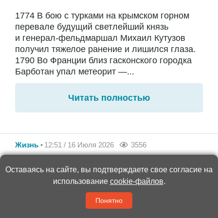
1774 В бою с турками на крымском горном
перевале будущий светлейший князь
и генерал-фельдмаршал Михаил Кутузов
получил тяжелое ранение и лишился глаза.
1790 Во Франции близ гасконского городка
Барботан упал метеорит —...
Читать полностью
Жизнь
12:51 / 16 Июля 2026
3556
Российские бойцы дошли до
Оставаясь на сайте, вы подтверждаете свое согласие на
окрестностей Славянска
использование
cookie-файлов
.
Понятно
Бои там ведут группировки российских