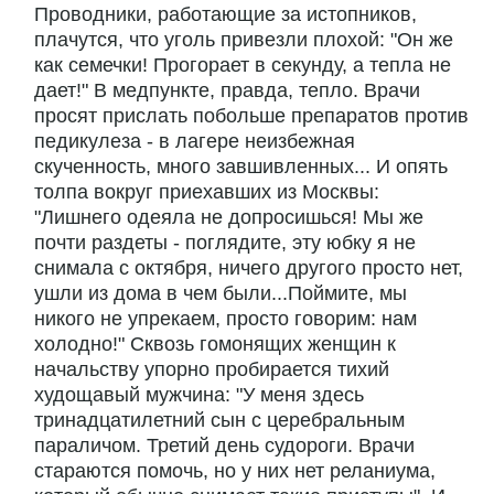
Проводники, работающие за истопников,
плачутся, что уголь привезли плохой: "Он же
как семечки! Прогорает в секунду, а тепла не
дает!" В медпункте, правда, тепло. Врачи
просят прислать побольше препаратов против
педикулеза - в лагере неизбежная
скученность, много завшивленных... И опять
толпа вокруг приехавших из Москвы:
"Лишнего одеяла не допросишься! Мы же
почти раздеты - поглядите, эту юбку я не
снимала с октября, ничего другого просто нет,
ушли из дома в чем были...Поймите, мы
никого не упрекаем, просто говорим: нам
холодно!" Сквозь гомонящих женщин к
начальству упорно пробирается тихий
худощавый мужчина: "У меня здесь
тринадцатилетний сын с церебральным
параличом. Третий день судороги. Врачи
стараются помочь, но у них нет реланиума,