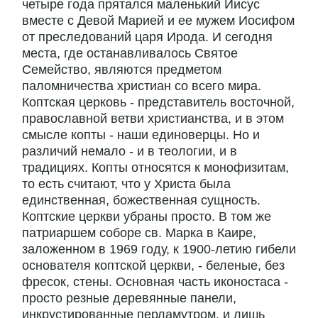
четыре года прятался маленький Иисус
вместе с Девой Марией и ее мужем Иосифом
от преследований царя Ирода. И сегодня
места, где останавливалось Святое
Семейство, являются предметом
паломничества христиан со всего мира.
Коптская церковь - представитель восточной,
православной ветви христианства, и в этом
смысле копты - наши единоверцы. Но и
различий немало - и в теологии, и в
традициях. Копты относятся к монофизитам,
то есть считают, что у Христа была
единственная, божественная сущность.
Коптские церкви убраны просто. В том же
патриаршем соборе св. Марка в Каире,
заложенном в 1969 году, к 1900-летию гибели
основателя коптской церкви, - беленые, без
фресок, стены. Основная часть иконостаса -
просто резные деревянные панели,
инкрустированные перламутром, и лишь