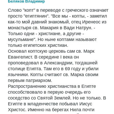
Беляков Владимир
Слово "копт" в переводе с греческого означает
просто "египтянин". "Все мы - копты, - заметил
как-то мой давний знакомый, отец Иренеос из
монастыря св. Макария в Вади Натрун. -
Только одни - христиане, а другие -
мусульмане". Но ныне коптами называют
только египетских христиан.
Основал коптскую церковь сам св. Марк
Евангелист. В середине I века он
проповедовал в Александрии, тогдашней
столице Египта. Там его в 69 году и убили
язычники. Копты считают св. Марка своим
первым патриархом.
Распространению христианства в Египте
способствовало в первую очередь его
соседство со Святой Землей. Но не только. В
Египте в младенчестве побывал Иисус
Христос. Именно на берегах Нила почти