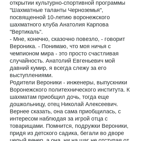
открытии культурно-спортивной программы
"Шахматные таланты Черноземья",
посвященной 10-летию воронежского
шахматного клуба Анатолия Карпова
"Вертикаль".
- Мне, конечно, сказочно повезло, - говорит
Вероника. - Понимаю, что моя ничья с
чемпионом мира - это просто счастливая
случайность. Анатолий Евгеньевич мой
давний кумир, я всегда слежу за его
выступлениями.
Родители Вероники - инженеры, выпускники
Воронежского политехнического института. К
шахматам приобщил дочь, тогда еще
дошкольницу, отец Николай Алексеевич.
Вернее сказать, она сама приобщилась, с
интересом наблюдая за игрой отца с
товарищами. Помнится, подружки Вероники,
придя из детского садика, бегали во дворе
целый вечер, а она, ни на шаг не отступая от