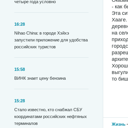
Оказыв
четыре года условно
- как 
Эта си
Хааге.
16:28
деревн
на сел
Nihao China: в городе Хэйхэ
приход
запустили приложение для удобства
городс
российских туристов
разреш
архите
Хорошо
15:58
выгули
ВИНК знает цену бензина
то биш
15:28
Стало известно, кто снабжал СБУ
координатами российских нефтяных
терминалов
Жизнь