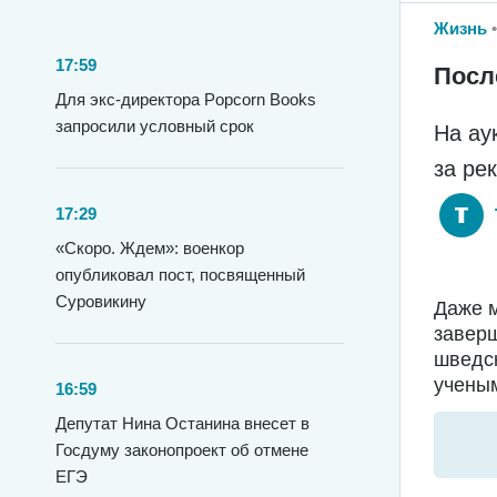
Жизнь
17:59
Посл
Для экс-директора Popcorn Books
запросили условный срок
На ау
за ре
17:29
«Скоро. Ждем»: военкор
опубликовал пост, посвященный
Суровикину
Даже м
заверш
шведс
ученым
16:59
Депутат Нина Останина внесет в
Госдуму законопроект об отмене
ЕГЭ