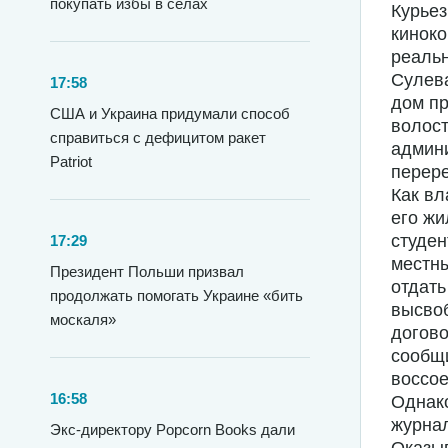
покупать избы в селах
Курьез
киноко
реальн
Сулева
17:58
дом пр
США и Украина придумали способ
волост
справиться с дефицитом ракет
админи
Patriot
перере
Как вл
его жи
студен
17:29
местны
Президент Польши призвал
отдать
продолжать помогать Украине «бить
высвоб
москаля»
догово
сообщи
воссое
16:58
Однако
журнал
Экс-директору Popcorn Books дали