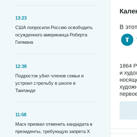
Кале
13:23
В это
США попросили Россию освободить
осужденного американца Роберта
Гилмана
1864 
12:38
и худо
Подросток убил членов семьи и
носяще
устроил стрельбу в школе в
худож
Таиланде
первое
11:58
Маск призвал отменить кандидата в
президенты, требующую запрета X