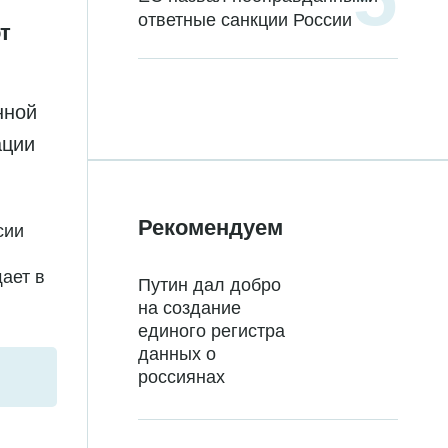
ответные санкции России
т
нной
ации
Рекомендуем
сии
ает в
Путин дал добро
на создание
единого регистра
данных о
россиянах