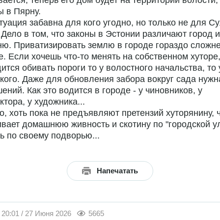
ается, теперь его дом будет на территории волости,
бы в Пярну.
туация забавна для кого угодно, но только не для С
 Дело в том, что законы в Эстонии различают город и
ю. Приватизировать землю в городе гораздо сложне
е. Если хочешь что-то менять на собственном хуторе,
ится обивать пороги то у волостного начальства, то 
кого. Даже для обновления забора вокруг сада нужн
ений. Как это водится в городе - у чиновников, у
ктора, у художника...
, хоть пока не предъявляют претензий хуторянину, 
вает домашнюю живность и скотину по "городской у
ь по своему подворью...
Напечатать
20:01 / 27 Июня 2026
5665