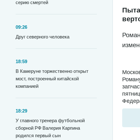
серию смертей
Пыта
верт
09:26
Роман
Друг северного человека
измен
18:59
В Камеруне торжественно открыт
Москов
мост, построенный китайской
Роману
компанией
запчас
пятниц
Федера
18:29
У главного тренера футбольной
сборной РФ Валерия Карпина
родился первый сын