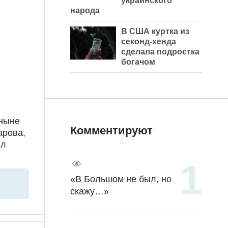
украинского
народа
В США куртка из
секонд-хенда
сделала подростка
богачом
 ныне
Комментируют
арова,
ил
«В Большом не был, но
скажу…»