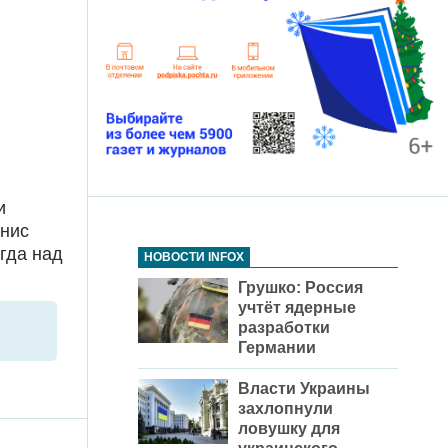
и
енис
гда над
НОВОСТИ INFOX
Грушко: Россия
учтёт ядерные
разработки
Германии
Власти Украины
захлопнули
ловушку для