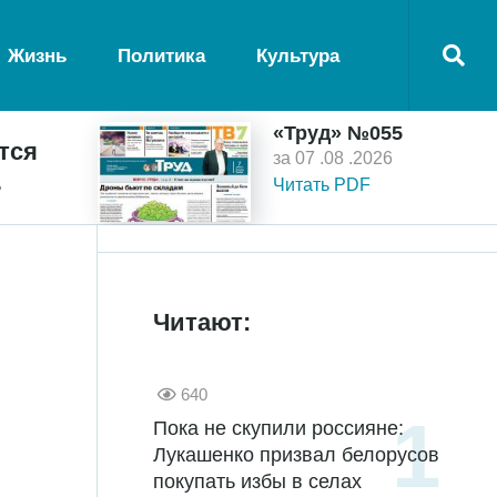
Жизнь
Политика
Культура
«Труд» №055
тся
за 07 .08 .2026
ь
Читать PDF
Читают:
640
Пока не скупили россияне:
Лукашенко призвал белорусов
покупать избы в селах