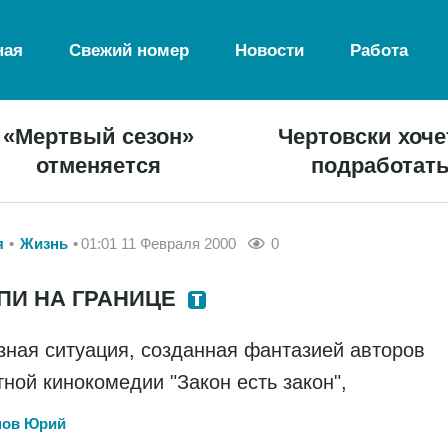
ная
Свежий номер
Новости
Работа
«Мертвый сезон»
Чертовски хоче
отменяется
подработат
я
Жизнь
01:01 11 Февраля 2000
0
ПИ НА ГРАНИЦЕ
зная ситуация, созданная фантазией авторов
тной кинокомедии "Закон есть закон",
нов Юрий