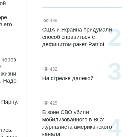
ной
оре
498
з его
США и Украина придумали
способ справиться с
дефицитом ракет Patriot
 через
и
432
 жизни
На стрелке далекой
. Надо
 Пярну,
425
В зоне СВО убили
мобилизованного в ВСУ
журналиста американского
лись.
канала