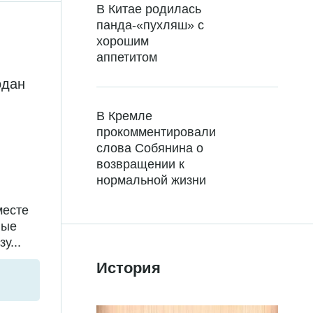
В Китае родилась
панда-«пухляш» с
хорошим
аппетитом
одан
В Кремле
прокомментировали
слова Собянина о
возвращении к
нормальной жизни
месте
ные
у...
История