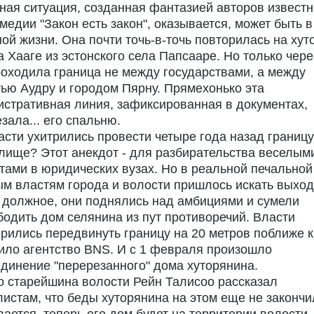
ная ситуация, созданная фантазией авторов извест
медии "Закон есть закон", оказывается, может быть в
ой жизни. Она почти точь-в-точь повторилась на хут
 Хааге из эстонского села Папсааре. Но только чере
оходила граница не между государствами, а между
ью Аудру и городом Пярну. Прямехонько эта
стративная линия, зафиксированная в документах,
зала... его спальню.
асти ухитрились провести четыре года назад границу
лище? Этот анекдот - для разбирательства веселым
тами в юридических вузах. Но в реальной печальной
м властям города и волости пришлось искать выход
 должное, они поднялись над амбициями и сумели
одить дом селянина из пут противоречий. Власти
рились передвинуть границу на 20 метров поближе к
ло агентство BNS. И с 1 февраля произошло
динение "перерезанного" дома хуторянина.
 старейшина волости Рейн Талисоо рассказал
истам, что беды хуторянина на этом еще не закончи