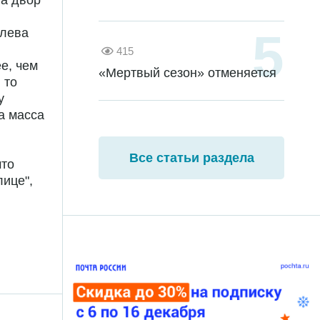
 а двор
улева
415
е, чем
«Мертвый сезон» отменяется
 то
у
а масса
Все статьи раздела
что
лице",