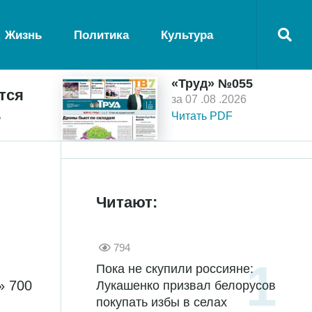
Жизнь
Политика
Культура
«Труд» №055
тся
за 07 .08 .2026
ь
Читать PDF
Читают:
794
Пока не скупили россияне:
» 700
Лукашенко призвал белорусов
покупать избы в селах