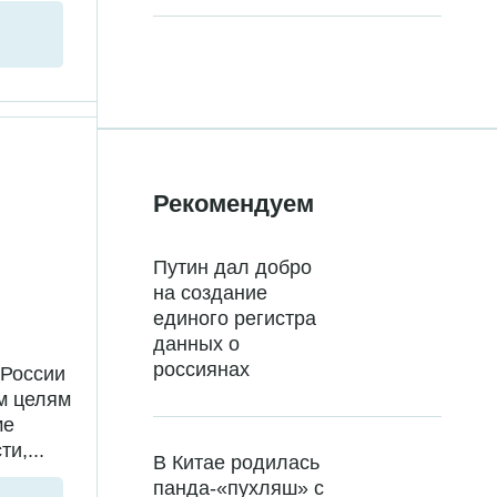
Рекомендуем
Путин дал добро
на создание
единого регистра
данных о
россиянах
 России
м целям
ме
и,...
В Китае родилась
панда-«пухляш» с