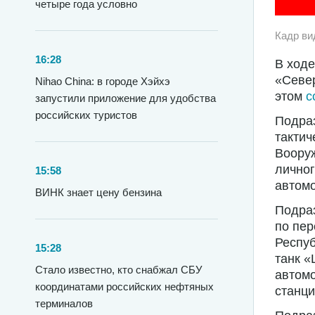
четыре года условно
Кадр ви
16:28
В ходе
«Север
Nihao China: в городе Хэйхэ
этом
с
запустили приложение для удобства
российских туристов
Подра
тактич
Вооруж
личног
15:58
автомо
ВИНК знает цену бензина
Подра
по пер
Респуб
15:28
танк «
Стало известно, кто снабжал СБУ
автомо
координатами российских нефтяных
станци
терминалов