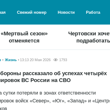
ная
Свежий номер
Новости
Работа
«Мертвый сезон»
Чертовски хоче
отменяется
подработат
я
Жизнь
13:13 20 Мая 2026
1793
бороны рассказало об успехах четырёх
пировок ВС России на СВО
а сутки потеряли в зонах ответственности
ировок войск «Север», «Юг», «Запад» и «Центр
ков