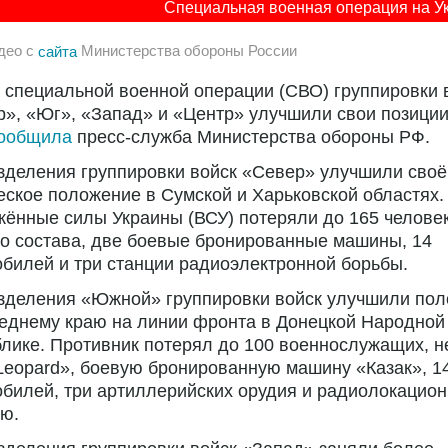
Специальная военная операция на У
део с
сайта
Министерства обороны России
 специальной военной операции (СВО) группировки 
», «Юг», «Запад» и «Центр» улучшили свои позиции
ообщила
пресс-служба Министерства обороны РФ.
зделения группировки войск «Север» улучшили своё
еское положение в Сумской и Харьковской областях.
ённые силы Украины (ВСУ) потеряли до 165 челове
о состава, две боевые бронированные машины, 14
билей и три станции радиоэлектронной борьбы.
зделения «Южной» группировки войск улучшили по
еднему краю на линии фронта в Донецкой Народной
лике. Противник потерял до 100 военнослужащих, 
Leopard», боевую бронированную машину «Казак», 1
билей, три артиллерийских орудия и радиолокацио
ю.