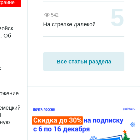
краине
542
На стрелке далекой
войск
. Об
Все статьи раздела
к
ложение
немецкий
4
нную