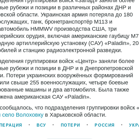
деления группировки войск «Запад» заняли более
ые рубежи и позиции в различных районах ДНР и
вской области. Украинская армия потеряла до 180
служащих, танк, бронетранспортёр М113 и
автомобиль HMMWV производства США, три
ерийских орудия, включая американские гаубицу М7
дную артиллерийскую установку (САУ) «Paladin», 20
билей и станцию радиоэлектронной разведки.
деления группировки войск «Центр» заняли более
ые рубежи и позиции в ДНР и в Днепропетровской
ти. Потери украинских вооружённых формирований
вили свыше 255 военнослужащих, четыре боевые
рованные машины и два автомобиля. Была также
жена американская САУ «Paladin».
сообщалось, что подразделения группировки войск 
 село Волоховку
в Харьковской области.
ПЕРАЦИЯ
ВСУ
ПОТЕРИ
РОССИЯ
УКР