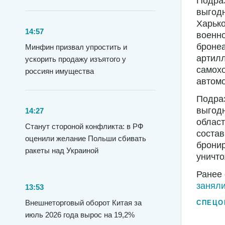
Подраз
выгодн
Харько
14:57
военно
броне
Минфин призвал упростить и
артилл
ускорить продажу изъятого у
самохо
россиян имущества
автомо
Подраз
выгодн
14:27
облас
Станут стороной конфликта: в РФ
соста
оценили желание Польши сбивать
брони
ракеты над Украиной
уничто
Ранее 
заняли
13:53
Внешнеторговый оборот Китая за
СПЕЦО
июль 2026 года вырос на 19,2%