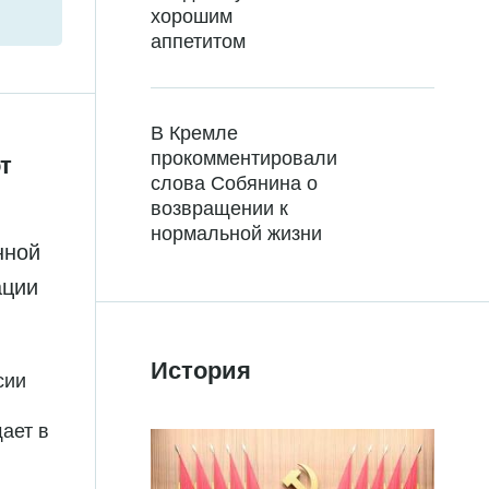
хорошим
аппетитом
В Кремле
прокомментировали
т
слова Собянина о
возвращении к
нормальной жизни
нной
ации
История
сии
ает в