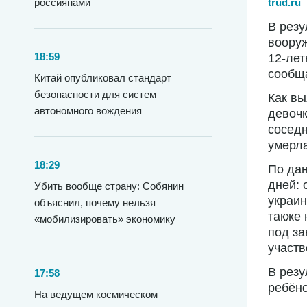
trud.ru
россиянами
В резу
вооруж
18:59
12-лет
сообщ
Китай опубликовал стандарт
безопасности для систем
Как вы
автономного вождения
девочк
соседн
умерла
18:29
По дан
дней: 
Убить вообще страну: Собянин
украин
объяснил, почему нельзя
также 
«мобилизировать» экономику
под за
участв
В резу
17:58
ребёно
На ведущем космическом