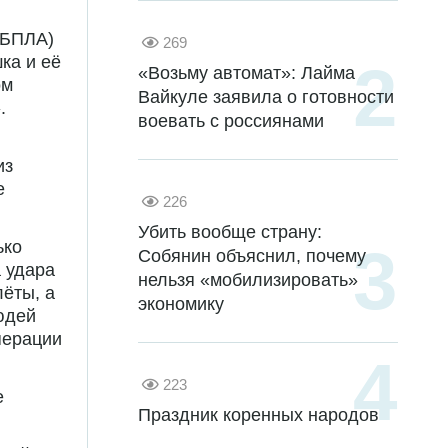
(БПЛА)
269
ка и её
«Возьму автомат»: Лайма
ом
Вайкуле заявила о готовности
.
воевать с россиянами
из
е
226
Убить вообще страну:
ько
Собянин объяснил, почему
а удара
нельзя «мобилизировать»
ёты, а
экономику
юдей
перации
223
е
Праздник коренных народов