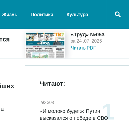
Жизнь
Политика
Культура
«Труд» №053
тся
за 24 .07 .2026
ь
Читать PDF
Читают:
ибших
308
на
«И молоко будет»: Путин
высказался о победе в СВО