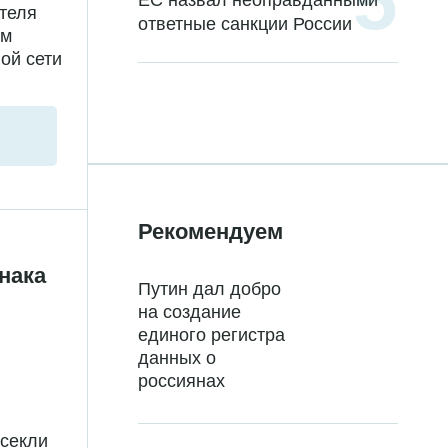
ЕС назвал неоправданными
теля
ответные санкции России
ом
ой сети
Рекомендуем
нака
Путин дал добро
на создание
единого регистра
данных о
россиянах
есекли