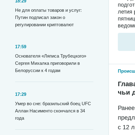
18:29
подгот
Не для оплаты товаров и услуг:
летия 
Путин подписал закон о
пятниц
регулировании криптовалют
ведомс
17:59
Основателя «Ляписа Трубецкого»
Сергея Михалка приговорили в
Белоруссии к 4 годам
Происш
Глав
чьи 
17:29
Умер во сне: бразильский боец UFC
Ранее
Аллан Насименто скончался в 34
предл
года
с 12 