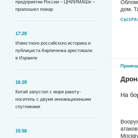
предприятии России – ЦНИИМАШе –
Обломк
дом. Т
произошел пожар
СЫЗРА
17:28
Известного российского историка и
публициста Кирпиченка арестовали
в Израиле
Происш
Дрон
16:28
Китай запустил с моря ракету-
На бо
носитель с двумя инновационными
спутниками
Вооруж
атако
15:58
Москву