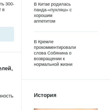
ть 300-
В Китае родилась
т в
панда-«пухляш» с
хорошим
аппетитом
В Кремле
прокомментировали
слова Собянина о
возвращении к
нормальной жизни
елей,
История
нность