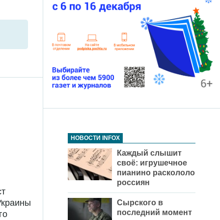
НОВОСТИ INFOX
Каждый слышит
своё: игрушечное
пианино раскололо
россиян
ст
Украины
Сырского в
последний момент
го