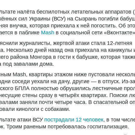
льтате налёта беспилотных летательных аппаратов 
ённых сил Украины (ВСУ) на Сызрань погибли бабуш
няя внучка, которая приехала к ней погостить. Об эт
ается в паблике
Mash
в социальной сети «Вконтакте»
яснили журналисты, жертвой атаки стала 12-летняя
а. Несколько дней назад она приехала на каникулы 
его района Монгора в гости к бабушке, которая такж
 под завалами дома.
ным Mash, квартиры этажом ниже пустовали нескол
одни соседи уехали на дачу, другие — в отпуск. Из-з
ского БПЛА полностью обрушились лестничные прол
несущие стены сразу в четырёх квартирах. Поиски л
валами заняли почти четыре часа. В спасательной о
овали кинологи с собаками.
льтате атаки ВСУ
пострадали 12 человек
, в том числ
к. Троим раненым потребовалась госпитализация.