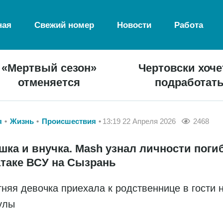
ная
Свежий номер
Новости
Работа
«Мертвый сезон»
Чертовски хоче
отменяется
подработат
я
Жизнь
Происшествия
13:19 22 Апреля 2026
2468
шка и внучка. Mash узнал личности пог
атаке ВСУ на Сызрань
тняя девочка приехала к родственнице в гости 
улы