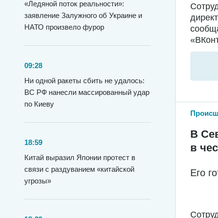
«Ледяной поток реальности»:
Сотру
заявление Залужного об Украине и
директ
НАТО произвело фурор
сообща
«ВКонт
09:28
Ни одной ракеты сбить не удалось:
ВС РФ нанесли массированный удар
по Киеву
Происш
В Се
18:59
в че
Китай выразил Японии протест в
связи с раздуванием «китайской
Его г
угрозы»
Сотру