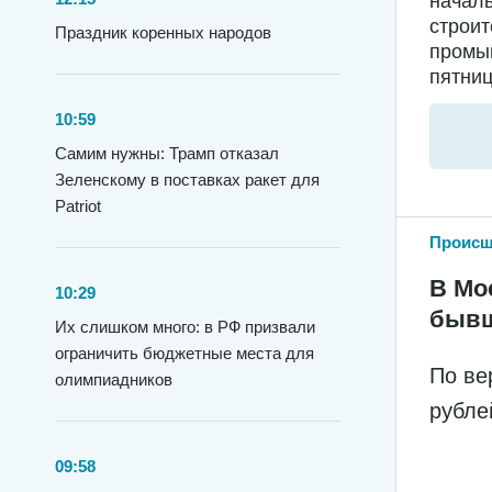
началь
строи
Праздник коренных народов
промыш
пятниц
10:59
Самим нужны: Трамп отказал
Зеленскому в поставках ракет для
Patriot
Происш
В Мо
10:29
бывш
Их слишком много: в РФ призвали
ограничить бюджетные места для
По ве
олимпиадников
рубле
09:58