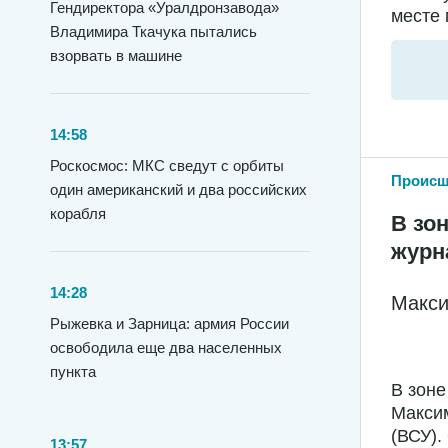
Гендиректора «Уралдронзавода»
месте 
Владимира Ткачука пытались
взорвать в машине
14:58
Роскосмос: МКС сведут с орбиты
Происш
один американский и два российских
корабля
В зо
журн
14:28
Макси
Рыжевка и Зарница: армия России
освободила еще два населенных
пункта
В зоне
Максим
(ВСУ).
13:57