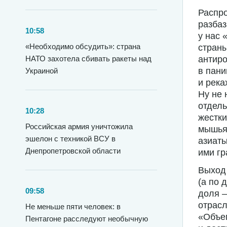
Распро
разбаз
10:58
у нас 
«Необходимо обсудить»: страна
страны
НАТО захотела сбивать ракеты над
антиро
в пани
Украиной
и река
Ну не 
отдель
10:28
жестк
Российская армия уничтожила
мышьяк
эшелон с техникой ВСУ в
азиаты
Днепропетровской области
ими гр
Выход 
(а по 
09:58
доля —
отрасл
Не меньше пяти человек: в
«Объем
Пентагоне расследуют необычную