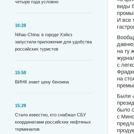
четыре года условно
виды 
промы
И все 
16:28
гастро
Nihao China: в городе Хэйхэ
Вообще
запустили приложение для удобства
давню
российских туристов
на ту 
журнал
с легк
Фрадко
15:58
на сто
ВИНК знает цену бензина
премье
Были «
презид
15:28
было 
Стало известно, кто снабжал СБУ
с Минс
координатами российских нефтяных
предло
терминалов
продук