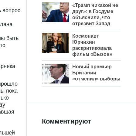
«Трамп никакой не
ь вопрос
друг»: в Госдуме
объяснили, что
отрезвит Запад
плана
Космонавт
ны быть
Юрчихин
то
раскритиковала
фильм «Вызов»
ерняка
Новый премьер
Британии
«отменил» выборы
прошло
мы пока
лько
ду
тавшая
Комментируют
ольшей