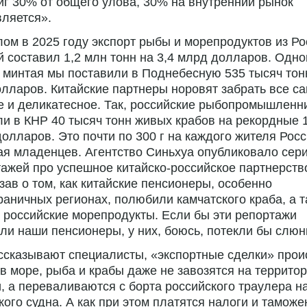
иг 30% от общего улова, 30% на внутренний рынок
ляется».
лом в 2025 году экспорт рыбы и морепродуктов из Ро
й составил 1,2 млн тонн на 3,4 млрд долларов. Одно
 минтая мы поставили в Поднебесную 535 тысяч тон
лларов. Китайские партнеры норовят забрать все с
 и деликатесное. Так, российские рыбопромышленн
и в КНР 40 тысяч тонн живых крабов на рекордные 
олларов. Это почти по 300 г на каждого жителя Росс
я младенцев. Агентство Синьхуа опубликовало сер
ажей про успешное китайско-российское партнерств
зав о том, как китайские пенсионеры, особенно
раничных регионах, полюбили камчатского краба, а 
 российские морепродукты. Если бы эти репортажи
ли наши пенсионеры, у них, боюсь, потекли бы слюн
ссказывают специалисты, «экспортные сделки» прои
в море, рыба и крабы даже не завозятся на террито
, а переваливаются с борта российского траулера н
кого судна. А как при этом платятся налоги и тамож