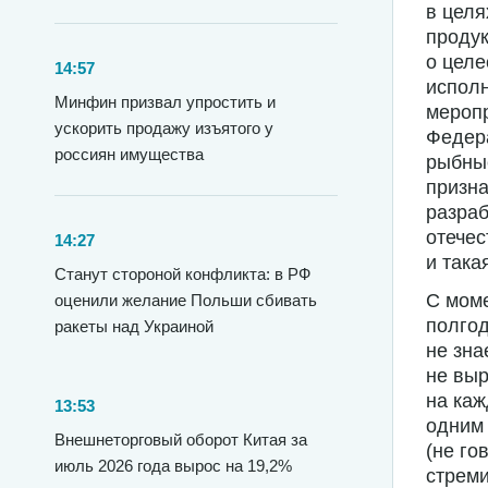
в целя
продук
о целе
14:57
исполн
Минфин призвал упростить и
меропр
ускорить продажу изъятого у
Федера
россиян имущества
рыбные
призна
разраб
отечес
14:27
и така
Станут стороной конфликта: в РФ
С мом
оценили желание Польши сбивать
полгод
ракеты над Украиной
не зна
не выр
на каж
13:53
одним 
Внешнеторговый оборот Китая за
(не го
июль 2026 года вырос на 19,2%
стреми