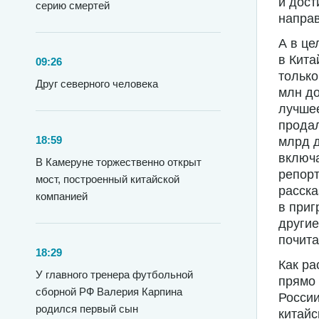
и дост
серию смертей
направ
А в це
в Кита
09:26
только
Друг северного человека
млн до
лучшее
продал
18:59
млрд д
включа
В Камеруне торжественно открыт
репорт
мост, построенный китайской
расска
компанией
в приг
другие
почита
18:29
Как ра
У главного тренера футбольной
прямо 
сборной РФ Валерия Карпина
России
родился первый сын
китайс