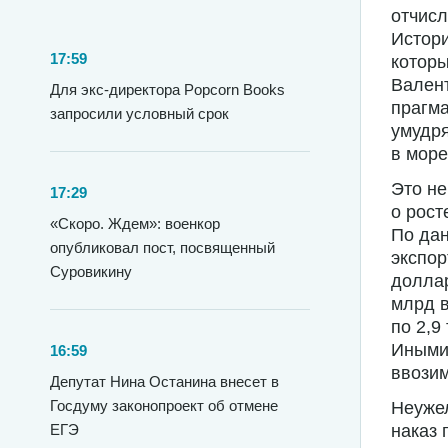
отчисл
Истори
17:59
которы
Валент
Для экс-директора Popcorn Books
прагма
запросили условный срок
умудря
в море
Это не
17:29
о рост
«Скоро. Ждем»: военкор
По дан
опубликовал пост, посвященный
экспор
Суровикину
доллар
млрд в
по 2,9
Иными 
16:59
ввозим
Депутат Нина Останина внесет в
Госдуму законопроект об отмене
Неуже
ЕГЭ
наказ 