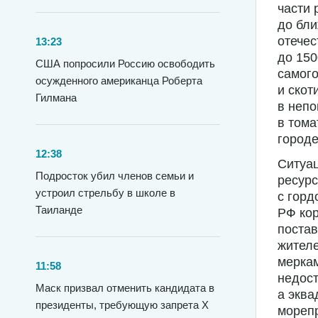
части 
до бли
отечес
13:23
до 150
США попросили Россию освободить
самого
осужденного американца Роберта
и скот
Гилмана
в непо
в тома
городе
12:38
Ситуац
Подросток убил членов семьи и
ресурс
устроил стрельбу в школе в
с горд
Таиланде
РФ кор
постав
жителе
меркам
11:58
недост
Маск призвал отменить кандидата в
а эква
президенты, требующую запрета X
морепр