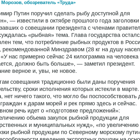
 Морозов, обозреватель «Труда»
мир Путин поручил сделать рыбу доступной для
н», — известили в октябре прошлого года заголовки 
завших о совещании президента с членами правител
суждалась «рыбная» тема. Глава государства осталс
лен тем, что потребление рыбных продуктов в Росс
 рекомендованной Минздравом (28 кг на душу насе
. «У нас примерно сейчас 24 килограмма на человека
ется, должно быть больше», — заметил президент.
ние верное и, увы, не новое.
огам совещания традиционно были даны поручения
ельству, сроки исполнения которых истекли в марте. 
, нет ничего такого, что могло бы поспособствовать 
граждан к дарам морей и рек прямо здесь и сейчас.
вном речь идет о «подготовке предложений»:
еличению объема закупок рыбной продукции для
рственных и муниципальных нужд», «по увеличению
зки рыбной продукции по Северному морскому пути»
есообразности введения экспортных пошлин на осн