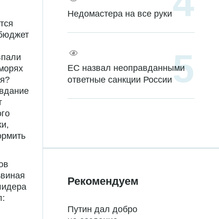
Недомастера на все руки
тся
 бюджет
впали
ЕС назвал неоправданными
 морях
ответные санкции России
ся?
авдание
т
ого
и,
ормить
ов
ьвиная
Рекомендуем
лидера
л:
Путин дал добро