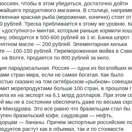
россиян. Чтобы в этом убедиться, достаточно дойти
жайшего продуктового магазина. В столице, наприме
твенная красная рыба (мороженая, конечно) стоит от
0 рублей. Треска приближается к этому же уровню. К
 «доступного» минтая, которым раньше кормили кош
ину, обходится в 500-600 рублей за 1 кг. Банка шпрот
нятном масле — 200 рублей. Элементарная килька
те — 100-150 рублей. Перемороженная мойва в Сам
 на Волге, продается по 800 рублей за кило.
ия парадоксальная. Россия — одна из богатейших 
ами стран мира, если не самая богатая. Как было
остью сказано на том октябрьском «рыбном» совеща
мит морепродуктами больше 100 стран, в прошлом 
ила их на экспорт на 6,1 млрд долларов. При этом с
й мы не в состоянии обеспечить даже по весьма ск
 Минздрава. Это все равно что бразильцам стал бы
упен бразильский кофе, саудовцам — нефть,
дорцам — бананы. Причем экспортные российские п
одуктов растут как в объемах, так и по стоимости.