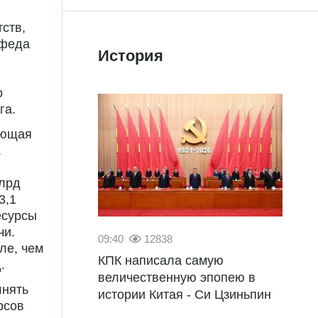
ств,
вфеда
История
о
га.
ующая
.
млрд
3,1
есурсы
чи.
09:40
12838
ле, чем
КПК написала самую
.
величественную эпопею в
лнять
истории Китая - Си Цзиньпин
рсов