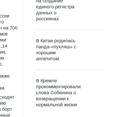
на создание
единого регистра
данных о
ссии
россиянах
го
н на 700
амое
ики
В Китае родилась
1,14
панда-«пухляш» с
ии,
хорошим
ию
аппетитом
о,
также
В Кремле
прокомментировали
ки.
слова Собянина о
сходят
возвращении к
рию
нормальной жизни
а борт
енные