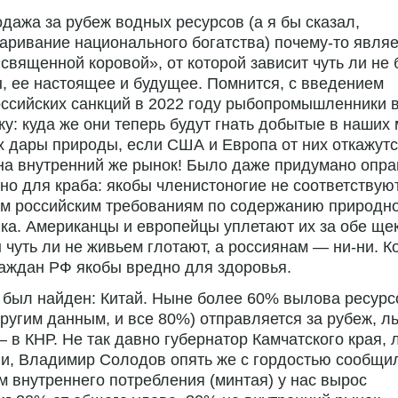
дажа за рубеж водных ресурсов (а я бы сказал,
аривание национального богатства) почему-то являе
«священной коровой», от которой зависит чуть ли не
, ее настоящее и будущее. Помнится, с введением
ссийских санкций в 2022 году рыбопромышленники 
ку: куда же они теперь будут гнать добытые в наших
х дары природы, если США и Европа от них откажут
на внутренний же рынок! Было даже придумано опр
но для краба: якобы членистоногие не соответствую
им российским требованиям по содержанию природн
а. Американцы и европейцы уплетают их за обе щек
 чуть ли не живьем глотают, а россиянам — ни-ни. К
аждан РФ якобы вредно для здоровья.
был найден: Китай. Ныне более 60% вылова ресурс
другим данным, и все 80%) отправляется за рубеж, л
 в КНР. Не так давно губернатор Камчатского края, 
и, Владимир Солодов опять же с гордостью сообщи
 внутреннего потребления (минтая) у нас вырос