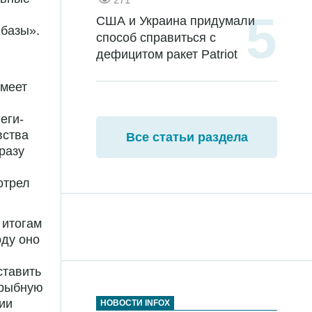
я
США и Украина придумали
базы».
способ справиться с
дефицитом ракет Patriot
имеет
еги-
вства
Все статьи раздела
разу
отрел
 итогам
оду оно
ставить
 рыбную
ии
НОВОСТИ INFOX