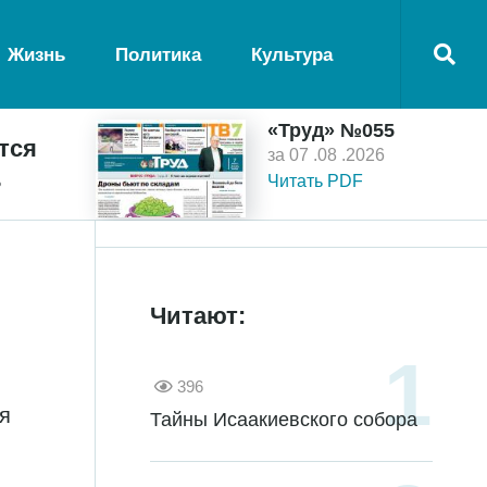
Жизнь
Политика
Культура
«Труд» №055
тся
за 07 .08 .2026
ь
Читать PDF
Читают:
396
я
Тайны Исаакиевского собора