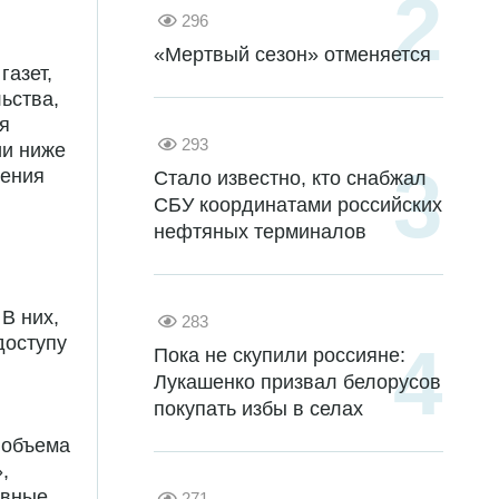
296
«Мертвый сезон» отменяется
газет,
ьства,
я
293
ии ниже
ления
Стало известно, кто снабжал
СБУ координатами российских
нефтяных терминалов
В них,
283
доступу
Пока не скупили россияне:
Лукашенко призвал белорусов
покупать избы в селах
 объема
,
овные
271