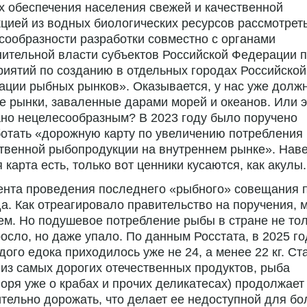
х обеспечения населения свежей и качественной
цией из водных биологических ресурсов рассмотрет
сообразности разработки совместно с органами
ительной власти субъектов Российской Федерации 
иятий по созданию в отдельных городах Российской
ции рыбных рынков». Оказывается, у нас уже долж
 рынки, заваленные дарами морей и океанов. Или э
но нецелесообразным? В 2023 году было поручено
отать «дорожную карту по увеличению потребления
твенной рыбопродукции на внутреннем рынке». Нав
я карта есть, только вот ценники кусаются, как акулы.
ента проведения последнего «рыбного» совещания 
а. Как отреагировало правительство на поручения, 
ем. Но подушевое потребление рыбы в стране не то
осло, но даже упало. По данным Росстата, в 2025 го
дого едока приходилось уже не 24, а менее 22 кг. С
из самых дорогих отечественных продуктов, рыба
воря уже о крабах и прочих деликатесах) продолжает
тельно дорожать, что делает ее недоступной для б