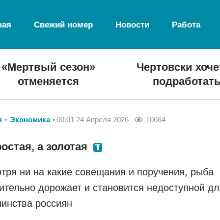
ная
Свежий номер
Новости
Работа
«Мертвый сезон»
Чертовски хоче
отменяется
подработат
я
Экономика
00:01 24 Апреля 2026
10664
остая, а золотая
тря ни на какие совещания и поручения, рыба
ительно дорожает и становится недоступной дл
инства россиян