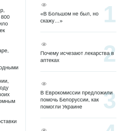
р,
«В Большом не был, но
 800
скажу…»
ило
ек
аре,
Почему исчезают лекарства в
аптеках
водными
нии,
году
В Еврокомиссии предложили
воих
помочь Белоруссии, как
ромным
помогли Украине
оставки