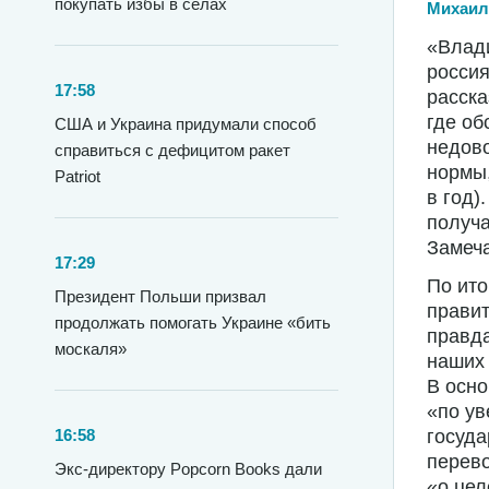
покупать избы в селах
Михаил
«Влади
россия
17:58
расска
где об
США и Украина придумали способ
недово
справиться с дефицитом ракет
нормы,
Patriot
в год)
получа
Замеча
17:29
По ит
Президент Польши призвал
правит
продолжать помогать Украине «бить
правда
москаля»
наших 
В осно
«по ув
16:58
госуда
перево
Экс-директору Popcorn Books дали
«о цел