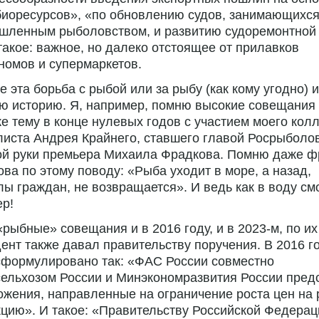
биоресурсов», «по обновлению судов, занимающихс
шленным рыболовством, и развитию судоремонтной 
такое: важное, но далеко отстоящее от прилавков
номов и супермаркетов.
 эта борьба с рыбой или за рыбу (как кому угодно) 
ю историю. Я, например, помню высокие совещания
же тему в конце нулевых годов с участием моего колл
иста Андрея Крайнего, ставшего главой Росрыболо
ой руки премьера Михаила Фрадкова. Помню даже ф
ва по этому поводу: «Рыба уходит в море, а назад,
лы граждан, не возвращается». И ведь как в воду см
р!
рыбные» совещания и в 2016 году, и в 2023-м, по их
ент также давал правительству поручения. В 2016 г
сформулировано так: «ФАС России совместно
ельхозом России и Минэкономразвития России пред
жения, направленные на ограничение роста цен на
цию». И такое: «Правительству Российской Федерац