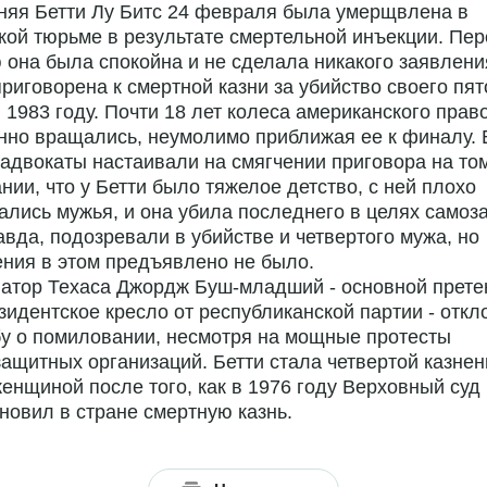
няя Бетти Лу Битс 24 февраля была умерщвлена в
кой тюрьме в результате смертельной инъекции. Пе
 она была спокойна и не сделала никакого заявлени
риговорена к смертной казни за убийство своего пят
 1983 году. Почти 18 лет колеса американского прав
но вращались, неумолимо приближая ее к финалу. 
адвокаты настаивали на смягчении приговора на то
нии, что у Бетти было тяжелое детство, с ней плохо
лись мужья, и она убила последнего в целях самоз
авда, подозревали в убийстве и четвертого мужа, но
ния в этом предъявлено не было.
атор Техаса Джордж Буш-младший - основной прете
зидентское кресло от республиканской партии - откл
у о помиловании, несмотря на мощные протесты
ащитных организаций. Бетти стала четвертой казнен
нщиной после того, как в 1976 году Верховный суд
новил в стране смертную казнь.