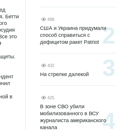
ред
я. Бетти
498
ого
США и Украина придумали
осудия
способ справиться с
Все это
дефицитом ракет Patriot
м
ащиты.
432
На стрелке далекой
ндент
онил
ной в
425
В зоне СВО убили
мобилизованного в ВСУ
журналиста американского
канала