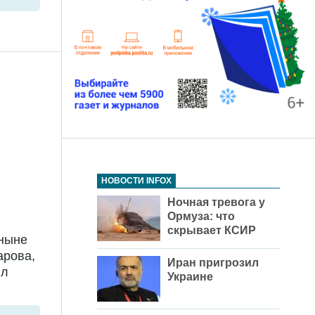
НОВОСТИ INFOX
Ночная тревога у
Ормуза: что
скрывает КСИР
 ныне
арова,
Иран пригрозил
ил
Украине