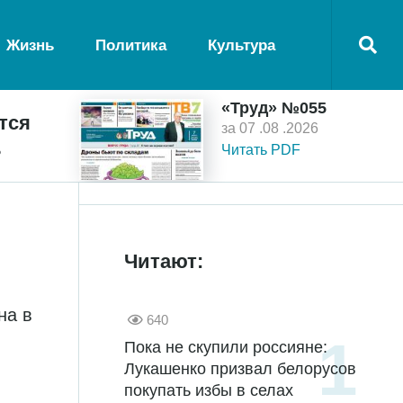
Жизнь
Политика
Культура
«Труд» №055
тся
за 07 .08 .2026
ь
Читать PDF
Читают:
на в
640
Пока не скупили россияне:
Лукашенко призвал белорусов
покупать избы в селах