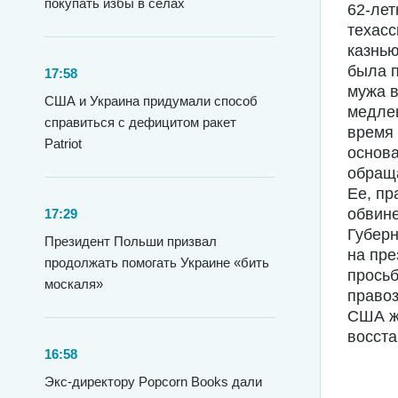
покупать избы в селах
62-лет
техасс
казнью
была п
17:58
мужа в
США и Украина придумали способ
медлен
справиться с дефицитом ракет
время 
Patriot
основа
обраща
Ее, пр
обвине
17:29
Губерн
Президент Польши призвал
на пре
продолжать помогать Украине «бить
просьб
москаля»
правоз
США же
восста
16:58
Экс-директору Popcorn Books дали