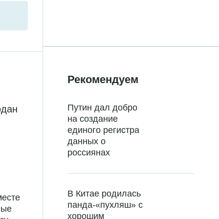
Рекомендуем
Путин дал добро
одан
на создание
единого регистра
данных о
россиянах
В Китае родилась
месте
панда-«пухляш» с
ные
хорошим