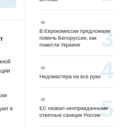
В Еврокомиссии предложили
помочь Белоруссии, как
т
помогли Украине
нной
ации
Недомастера на все руки
сии
ЕС назвал неоправданными
ает в
ответные санкции России