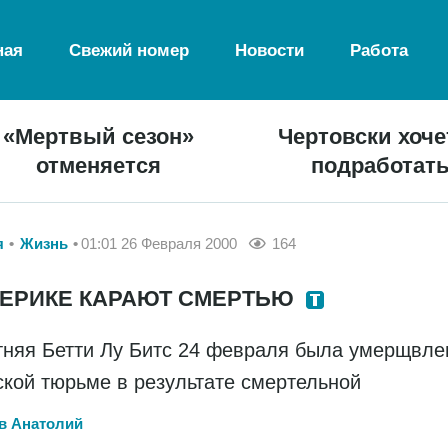
ная
Свежий номер
Новости
Работа
«Мертвый сезон»
Чертовски хоче
отменяется
подработат
я
Жизнь
01:01 26 Февраля 2000
164
МЕРИКЕ КАРАЮТ СМЕРТЬЮ
тняя Бетти Лу Битс 24 февраля была умерщвле
ской тюрьме в результате смертельной
в Анатолий