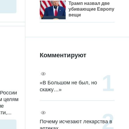
Трамп назвал две
убивающие Европу
вещи
Комментируют
«В Большом не был, но
скажу…»
 России
м целям
ме
и,...
Почему исчезают лекарства в
аптеках