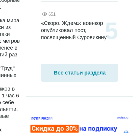
 сборные
х
651
нка мира
«Скоро. Ждем»: военкор
и из
опубликовал пост,
таки
посвященный Суровикину
к метров
менее в
тий раз
"Труд"
Все статьи раздела
линных
ижов в
 1 час 6
о себе
льятти.
овые
х