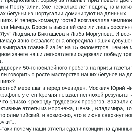
я и предполагал, борьбу за главный приз повели две
ии и Португалии. Уже несколько лет подряд на многи
ах бегуньи из Португалии доминируют на длинных
циях. И теперь команду гостей возглавляла чемпио
ла Мачадо. Бросить вызов ей смогли лишь россиянк
"Луч" Людмила Бикташева и Люба Моргунова. И все-
ачадо явно сказался: она опередила наших девуше
и выиграла главный забег на 15 километров. Тем не 
ном зачете наши легкоатлетки одержали победу тре
д.
еддверии 50-го юбилейного пробега на призы газеты 
ли говорить о росте мастерства наших бегунов на д
нциях?
вестной мере шаг вперед очевиден. Москвич Юрий Ч
рафоне у стен Кремля показал неплохой результат -
 что близко к рекорду трудовских пробегов. Заявили 
ктивные атлеты из Воронежа, Пензы, Владимира, То
то олимпийский, и возможно, что в июне сверкнут н
чки"...
е-таки почему наши атлеты сдали позиции на длинны