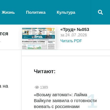
Жизнь
Политика
Культура
«Труд» №053
тся
за 24 .07 .2026
ь
Читать PDF
Читают:
а на
1389
«Возьму автомат»: Лайма
Вайкуле заявила о готовности
воевать с россиянами