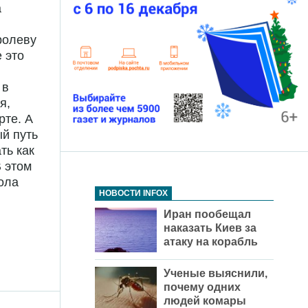
а
ролеву
 это
 в
я,
рте. А
ый путь
ть как
В этом
ола
НОВОСТИ INFOX
Иран пообещал
наказать Киев за
атаку на корабль
Ученые выяснили,
почему одних
людей комары