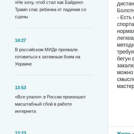
«Не хочу, чтоб стал как Байден»:
дистан
Трамп спас ребенка от падения со
Болот
сцены
- Есть
спорта
нормал
легкоа
14:27
методи
В российском МИДе призвали
требуя
готовиться к затяжным боям на
бегун 
Украине
закалк
можно 
смысле
мастер
13:53
«Все упало»: в России произошел
масштабный сбой в работе
интернета
13:23
Жизнь