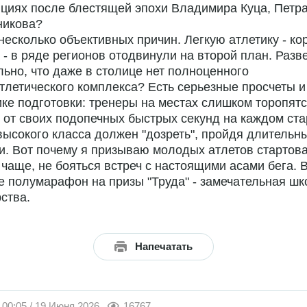
циях после блестящей эпохи Владимира Куца, Петр
никова?
 несколько объективных причин. Легкую атлетику - ко
 - в ряде регионов отодвинули на второй план. Разве
ьно, что даже в столице нет полноценного
тлетического комплекса? Есть серьезные просчеты и
ке подготовки: тренеры на местах слишком торопятс
 от своих подопечных быстрых секунд на каждом ста
высокого класса должен "дозреть", пройдя длительн
и. Вот почему я призываю молодых атлетов стартова
чаще, не бояться встреч с настоящими асами бега. 
 полумарафон на призы "Труда" - замечательная шк
ства.
Напечатать
00:05 / 19 Июня 2026
16767