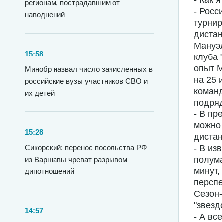
- Как 
регионам, пострадавшим от
- Росс
наводнений
турнир
дистан
Мануэл
15:58
клуба 
опыт М
Минобр назвал число зачисленных в
на 25 
российские вузы участников СВО и
команд
их детей
подря
- В пр
можно 
15:28
диста
Сикорский: перенос посольства РФ
- В из
полума
из Варшавы чреват разрывом
минут,
дипотношений
перспе
Сезон-
"звездо
14:57
- А вс