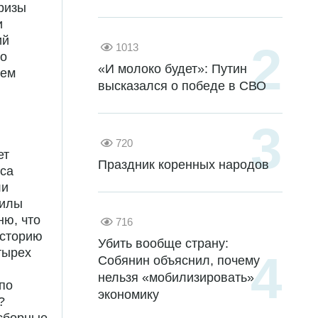
призы
и
ий
1013
то
«И молоко будет»: Путин
нем
высказался о победе в СВО
720
ет
Праздник коренных народов
сса
ли
силы
ню, что
716
историю
Убить вообще страну:
тырех
Собянин объяснил, почему
нельзя «мобилизировать»
 по
экономику
?