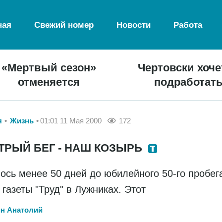
ная
Свежий номер
Новости
Работа
«Мертвый сезон»
Чертовски хоче
отменяется
подработат
я
Жизнь
01:01 11 Мая 2000
172
ТРЫЙ БЕГ - НАШ КОЗЫРЬ
ось менее 50 дней до юбилейного 50-го пробег
 газеты "Труд" в Лужниках. Этот
н Анатолий