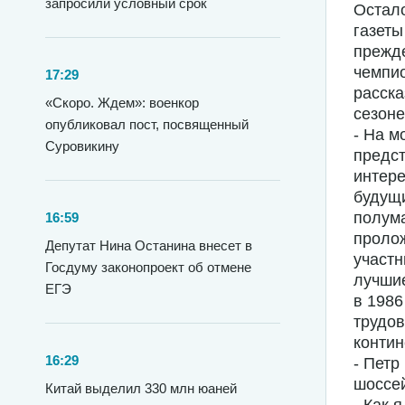
запросили условный срок
Остало
газеты
прежде
чемпи
17:29
расска
«Скоро. Ждем»: военкор
сезоне
опубликовал пост, посвященный
- На м
Суровикину
предс
интере
будущи
полума
16:59
пролож
Депутат Нина Останина внесет в
участн
Госдуму законопроект об отмене
лучшие
ЕГЭ
в 1986
трудов
контин
16:29
- Петр
шоссей
Китай выделил 330 млн юаней