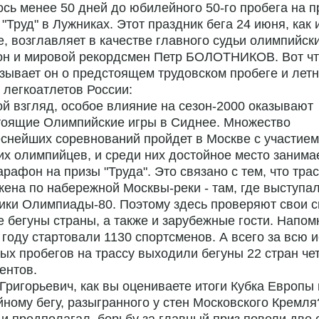
сь менее 50 дней до юбилейного 50-го пробега на 
 "Труд" в Лужниках. Этот праздник бега 24 июня, как 
, возглавляет в качестве главного судьи олимпийск
он и мировой рекордсмен Петр БОЛОТНИКОВ. Вот ч
зывает он о предстоящем трудовском пробеге и лет
 легкоатлетов России:
ой взгляд, особое влияние на сезон-2000 оказывают
тоящие Олимпийские игры в Сиднее. Множество
снейших соревнований пройдет в Москве с участием
х олимпийцев, и среди них достойное место занима
рафон на призы "Труда". Это связано с тем, что тра
ена по набережной Москвы-реки - там, где выступа
ики Олимпиады-80. Поэтому здесь проверяют свои 
 бегуны страны, а также и зарубежные гости. Напом
 году стартовали 1130 спортсменов. А всего за всю 
ых пробегов на трассу выходили бегуны 22 стран че
ентов.
 Григорьевич, как вы оцениваете итоги Кубка Европы
ному бегу, разыгранного у стен Московского Кремля