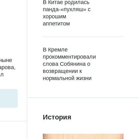
В Китае родилась
панда-«пухляш» с
хорошим
аппетитом
В Кремле
прокомментировали
 ныне
слова Собянина о
арова,
возвращении к
ил
нормальной жизни
История