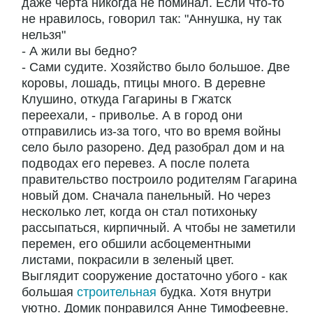
даже черта никогда не поминал. Если что-то
не нравилось, говорил так: "Аннушка, ну так
нельзя"
- А жили вы бедно?
- Сами судите. Хозяйство было большое. Две
коровы, лошадь, птицы много. В деревне
Клушино, откуда Гагарины в Гжатск
переехали, - приволье. А в город они
отправились из-за того, что во время войны
село было разорено. Дед разобрал дом и на
подводах его перевез. А после полета
правительство построило родителям Гагарина
новый дом. Сначала панельный. Но через
несколько лет, когда он стал потихоньку
рассыпаться, кирпичный. А чтобы не заметили
перемен, его обшили асбоцементными
листами, покрасили в зеленый цвет.
Выглядит сооружение достаточно убого - как
большая
строительная
будка. Хотя внутри
уютно. Домик понравился Анне Тимофеевне.