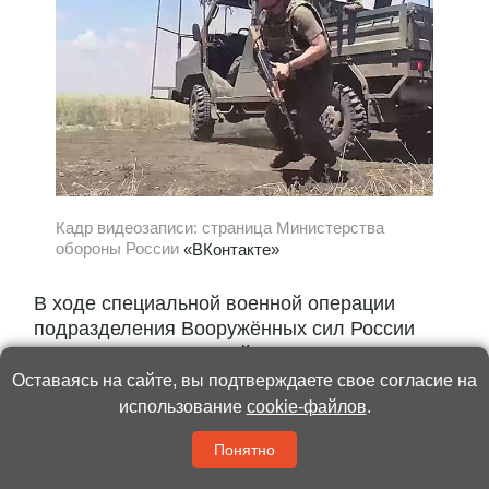
Кадр видеозаписи: страница Министерства
обороны России
«ВКонтакте»
В ходе специальной военной операции
подразделения Вооружённых сил России
дошли до окрестностей города Славянска в
Донецкой Народной Республике. Об этом в
Оставаясь на сайте, вы подтверждаете свое согласие на
четверг, 16 июля, сообщает РИА Новости со
использование
cookie-файлов
.
ссылкой на заместителя командира 9-го
Понятно
инженерно-саперного...