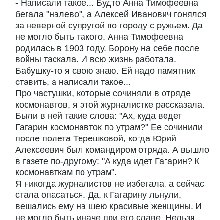
- Написали такое... Будто Анна Тимофеевна
бегала "налево", а Алексей Иванович гонялся
за неверной супругой по городу с ружьем. Да
не могло быть такого. Анна Тимофеевна
родилась в 1903 году. Борону на себе после
войны таскала. И всю жизнь работала.
Бабушку-то я свою знаю. Ей надо памятник
ставить, а написали такое...
Про частушки, которые сочиняли в отряде
космонавтов, я этой журналистке рассказала.
Были в ней такие слова: "Ах, куда ведет
Гагарин космонавток по утрам?" Ее сочинили
после полета Терешковой, когда Юрий
Алексеевич был командиром отряда. А вышло
в газете по-другому: "А куда идет Гагарин? К
космонавткам по утрам".
Я никогда журналистов не избегала, а сейчас
стала опасаться. Да, к Гагарину льнули,
вешались ему на шею красивые женщины. И
не могло быть иначе при его славе. Нельзя