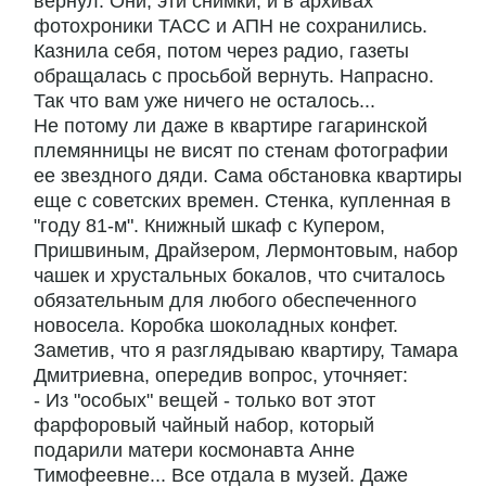
вернул. Они, эти снимки, и в архивах
фотохроники ТАСС и АПН не сохранились.
Казнила себя, потом через радио, газеты
обращалась с просьбой вернуть. Напрасно.
Так что вам уже ничего не осталось...
Не потому ли даже в квартире гагаринской
племянницы не висят по стенам фотографии
ее звездного дяди. Сама обстановка квартиры
еще с советских времен. Стенка, купленная в
"году 81-м". Книжный шкаф с Купером,
Пришвиным, Драйзером, Лермонтовым, набор
чашек и хрустальных бокалов, что считалось
обязательным для любого обеспеченного
новосела. Коробка шоколадных конфет.
Заметив, что я разглядываю квартиру, Тамара
Дмитриевна, опередив вопрос, уточняет:
- Из "особых" вещей - только вот этот
фарфоровый чайный набор, который
подарили матери космонавта Анне
Тимофеевне... Все отдала в музей. Даже