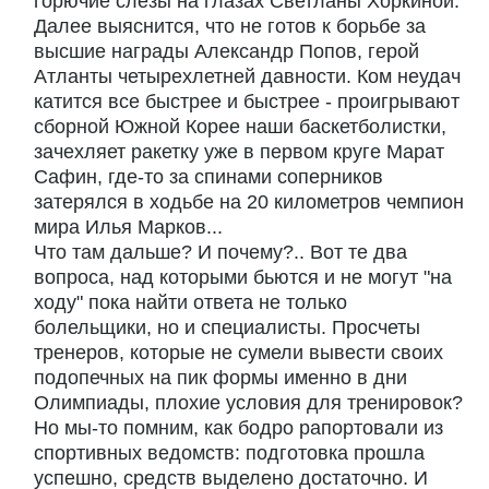
горючие слезы на глазах Светланы Хоркиной.
Далее выяснится, что не готов к борьбе за
высшие награды Александр Попов, герой
Атланты четырехлетней давности. Ком неудач
катится все быстрее и быстрее - проигрывают
сборной Южной Корее наши баскетболистки,
зачехляет ракетку уже в первом круге Марат
Сафин, где-то за спинами соперников
затерялся в ходьбе на 20 километров чемпион
мира Илья Марков...
Что там дальше? И почему?.. Вот те два
вопроса, над которыми бьются и не могут "на
ходу" пока найти ответа не только
болельщики, но и специалисты. Просчеты
тренеров, которые не сумели вывести своих
подопечных на пик формы именно в дни
Олимпиады, плохие условия для тренировок?
Но мы-то помним, как бодро рапортовали из
спортивных ведомств: подготовка прошла
успешно, средств выделено достаточно. И