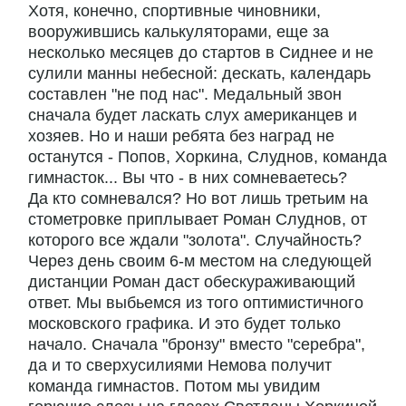
Хотя, конечно, спортивные чиновники,
вооружившись калькуляторами, еще за
несколько месяцев до стартов в Сиднее и не
сулили манны небесной: дескать, календарь
составлен "не под нас". Медальный звон
сначала будет ласкать слух американцев и
хозяев. Но и наши ребята без наград не
останутся - Попов, Хоркина, Слуднов, команда
гимнасток... Вы что - в них сомневаетесь?
Да кто сомневался? Но вот лишь третьим на
стометровке приплывает Роман Слуднов, от
которого все ждали "золота". Случайность?
Через день своим 6-м местом на следующей
дистанции Роман даст обескураживающий
ответ. Мы выбьемся из того оптимистичного
московского графика. И это будет только
начало. Сначала "бронзу" вместо "серебра",
да и то сверхусилиями Немова получит
команда гимнастов. Потом мы увидим