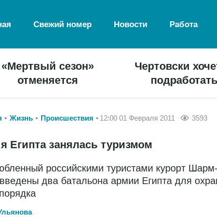
ная
Свежий номер
Новости
Работа
«Мертвый сезон»
Чертовски хоче
отменяется
подработат
я
Жизнь
Происшествия
12:00 01 Февраля 2011
3593
я Египта занялась туризмом
юбленный российскими туристами курорт Шарм
введены два батальона армии Египта для охр
порядка
Ульянова