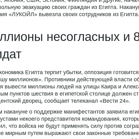
, Япония, США, Эстония, Финляндия и другие, нача
ольную эвакуацию своих граждан из Египта. Накану
ия «ЛУКОЙЛ» вывезла своих сотрудников из Египта
ллионы несогласных и 
лдат
кономика Египта терпит убытки, оппозиция готовится
ршу миллионов». Противники действующей власти 
я вывести миллионы людей на улицы Каира и Алекс
ым пунктов шествия в египетской столице должен ст
ентский дворец, сообщает телеканал «Вести 24».
 накануне о поддержке манифестантов заявила еги
устами некоего представителя командования, котор
л, что войска не будут применять силу против согра
ые мирным путем выражают свои законные требовани