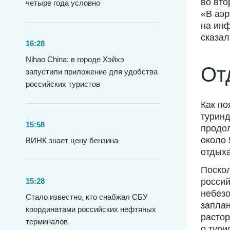
во вто
четыре года условно
«В аэр
на ин
сказал
16:28
Nihao China: в городе Хэйхэ
От
запустили приложение для удобства
российских туристов
Как п
туринд
15:58
продол
около 
ВИНК знает цену бензина
отдыха
Поскол
15:28
россий
небезо
Стало известно, кто снабжал СБУ
заплан
координатами российских нефтяных
растор
терминалов
о тури