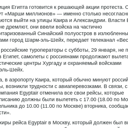
ция Египта готовится к решающей акции протеста. 
ут «Марши миллионов» — именно столько несогласн
ются выйти на улицы Каира и Александрии. Власти 
не дремлют, они ввели войска на частично
итаризованный Синайский полуостров в излюбленн
тами город
Шарм-эль-Шейх
, передает телеканал «Вес
 российские туроператоры с субботы, 29 января, не
в Египет, самолеты с россиянами продолжают вылет
стические центры Хургаду и охраняемый войсками
эль-Шейх
.
, в аэропорту Каира, который обычно минуют росси
ы, возникли трудности с авиаперевозками. В связи, с
мпания Egyptair отменила все свои рейсы, которые
писанию должны были вылететь с 17.00 (18.00 по Мо
льника до 10.00 (11.00 по Москве) вторника, сообщ
ти».
иры рейса Egyptair в Москву, который должен был в