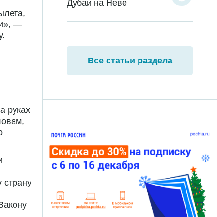
Дубай на Неве
ылета,
и», —
у.
Все статьи раздела
а руках
ловам,
о
и
у страну
 Закону