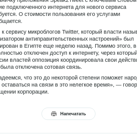
аничку приложения Speak2Tweet с ключевым словом 
е подключенного интернета для нового сервиса
буется. О стоимости пользования его услугами
бщается.
 к сервису микроблогов Twitter, который власти наз
лизатором антиправительственных настроений» был
ирован в Египте еще неделю назад. Помимо этого, в
лностью отключен доступ к интернету, через которы
сии властей оппозиция координировала свои действ
была отключена сотовая связь.
деемся, что это до некоторой степени поможет нар
 оставаться на связи в это нелегкое время», — гово
щении корпорации.
Напечатать