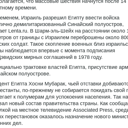
лагается, что массовые шествия начнутся после 14
тному времени.
еменем, Израиль разрешил Египту ввести войска
тично демилитаризованный Синайский полуостров,
ет Lenta.ru. В Шарм-эль-Шейх
на расстоянии около 
тров от границы с Израилем переброшены около 80
ских солдат. Такое скопление военных близ израиль
цы наблюдается впервые с момента подписания
Дэвидских
мирных соглашений в 1978 году.
циально трактовке властей Египта, присутствие ар
айском полуострове.
ент Египта Хосни Мубарак, чьей отставки добивают
естанты,
по-прежнему
не собирается покидать свой 
егает к полумерам для успокоения населения. Так н
вал новый состав правительства страны. Как сообща
лкой на местное телевидение Associated Press, сре
х перестановок оказалось назначение нового минис
нних дел.