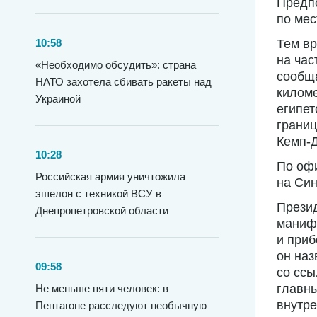
Предпо
по мес
10:58
Тем вр
на час
«Необходимо обсудить»: страна
сообща
НАТО захотела сбивать ракеты над
киломе
Украиной
египет
грани
Кемп-
10:28
По офи
Российская армия уничтожила
на Син
эшелон с техникой ВСУ в
Презид
Днепропетровской области
маниф
и приб
он наз
09:58
со ссы
главны
Не меньше пяти человек: в
внутре
Пентагоне расследуют необычную