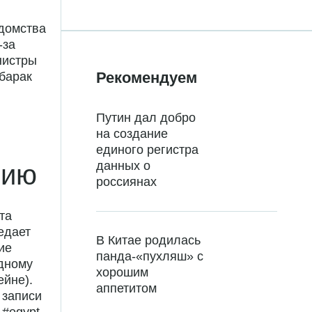
едомства
-за
нистры
Рекомендуем
убарак
Путин дал добро
на создание
единого регистра
данных о
цию
россиянах
та
едает
В Китае родилась
ие
панда-«пухляш» с
одному
хорошим
ейне).
аппетитом
 записи