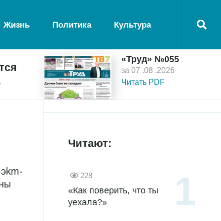
Жизнь
Политика
Культура
«Труд» №055
тся
за 07 .08 .2026
ь
Читать PDF
Читают:
-эkm-
228
аны
«Как поверить, что ты
уехала?»