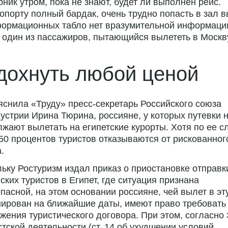
рник утром, пока не знают, будет ли выполнен рейс.
опорту полный бардак, очень трудно попасть в зал в
формационных табло нет вразумительной информаци
 один из пассажиров, пытающийся вылететь в Москв
дохнуть любой ценой
ояснила «Труду»
пресс-секретарь
Российского союза
устрии Ирина Тюрина, россияне, у которых путевки н
жают вылетать на египетские курорты. Хотя по ее с
50 процентов туристов отказываются от рискованног
.
ьку Ростуризм издал приказ о приостановке отправк
ских туристов в Египет, где ситуация признана
пасной, на этом основании россияне, чей вылет в эт
ирован на ближайшие даты, имеют право требовать
жения туристического договора. При этом, согласно
стской деятельности (ст. 14 об ухудшении условий