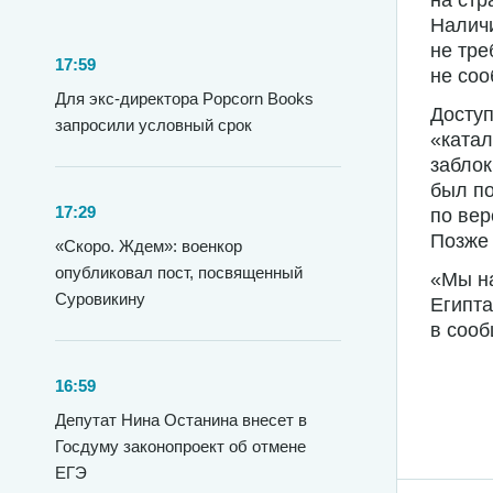
на стр
Наличи
не тре
17:59
не соо
Для экс-директора Popcorn Books
Доступ
запросили условный срок
«ката
заблок
был по
17:29
по вер
Позже 
«Скоро. Ждем»: военкор
опубликовал пост, посвященный
«Мы на
Суровикину
Египта
в сооб
16:59
Депутат Нина Останина внесет в
Госдуму законопроект об отмене
ЕГЭ