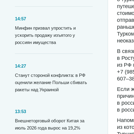
путеше
стоимо
14:57
отправ
раньше
Минфин призвал упростить и
Турком
ускорить продажу изъятого у
неоказ
россиян имущества
В связ
в Рост
из РФ
14:27
+7 (98
Станут стороной конфликта: в РФ
607–38
оценили желание Польши сбивать
Если ж
ракеты над Украиной
причи
в росс
в росс
13:53
Напомн
Внешнеторговый оборот Китая за
из кот
июль 2026 года вырос на 19,2%