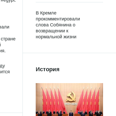
#egypt.
В Кремле
прокомментировали
слова Собянина о
ывали
возвращении к
нормальной жизни
 стране
й
ия.
оду
История
рится