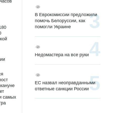
 часов
В Еврокомиссии предложили
помочь Белоруссии, как
помогли Украине
180
0
ской
Недомастера на все руки
мии
ся
пост
ЕС назвал неоправданными
акануне
ответные санкции России
ет
ди самых
тра