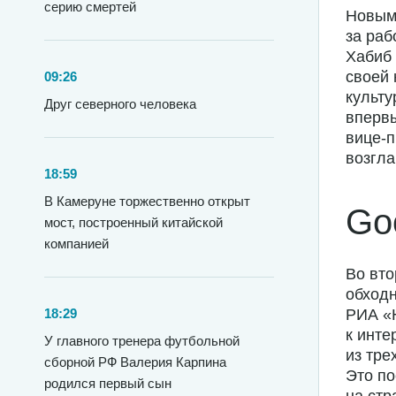
серию смертей
Новым
за раб
Хабиб
своей 
09:26
культу
Друг северного человека
впервы
вице-
возгла
18:59
В Камеруне торжественно открыт
Go
мост, построенный китайской
компанией
Во вто
обходн
18:29
РИА «Н
к инте
У главного тренера футбольной
из тре
сборной РФ Валерия Карпина
Это по
родился первый сын