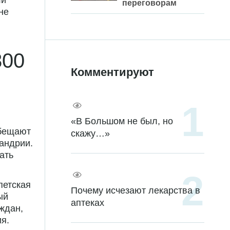
ли
переговорам
не
.
800
Комментируют
«В Большом не был, но
обещают
скажу…»
андрии.
ать
петская
Почему исчезают лекарства в
ый
аптеках
ждан,
я.