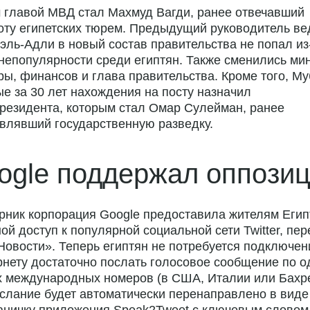
 главой МВД стал Махмуд Вагди, ранее отвечавший
оту египетских тюрем. Предыдущий руководитель в
эль-Адли
в новый состав правительства не попал
из
непопулярности среди египтян. Также сменились ми
ры, финансов и глава правительства. Кроме того, М
е за 30 лет нахождения на посту назначил
президента
, которым стал Омар Сулейман, ранее
влявший государственную разведку.
ogle поддержал оппози
рник корпорация Google предоставила жителям Егип
ой доступ к популярной социальной сети Twitter, пер
овости». Теперь египтян не потребуется подключен
рнету достаточно послать голосовое сообщение по 
х международных номеров (в США, Италии или Бахр
слание будет автоматически перенаправлено в виде