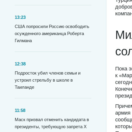
Турция
добров
компан
13:23
США попросили Россию освободить
Ми
осужденного американца Роберта
Гилмана
со
12:38
Пока э
Подросток убил членов семьи и
к «Ма
устроил стрельбу в школе в
сегодн
Таиланде
Конечн
презид
Причем
11:58
армия 
сообщи
Маск призвал отменить кандидата в
котор
президенты, требующую запрета X