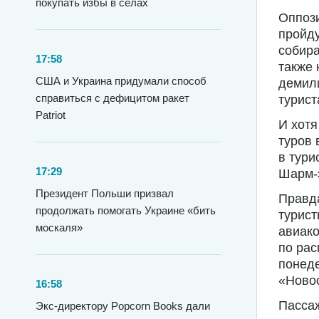
покупать избы в селах
Оппози
пройд
собира
17:58
также 
США и Украина придумали способ
демил
справиться с дефицитом ракет
турис
Patriot
И хотя
туров 
в тури
17:29
Шарм-
Президент Польши призвал
Правда
продолжать помогать Украине «бить
турист
москаля»
авиако
по рас
понеде
«Новос
16:58
Пассаж
Экс-директору Popcorn Books дали