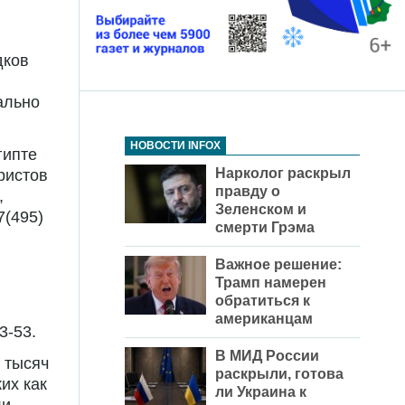
дков
ально
НОВОСТИ INFOX
гипте
Нарколог раскрыл
ристов
правду о
,
Зеленском и
7(495)
смерти Грэма
Важное решение:
Трамп намерен
обратиться к
американцам
3-53
.
В МИД России
 тысяч
раскрыли, готова
их как
ли Украина к