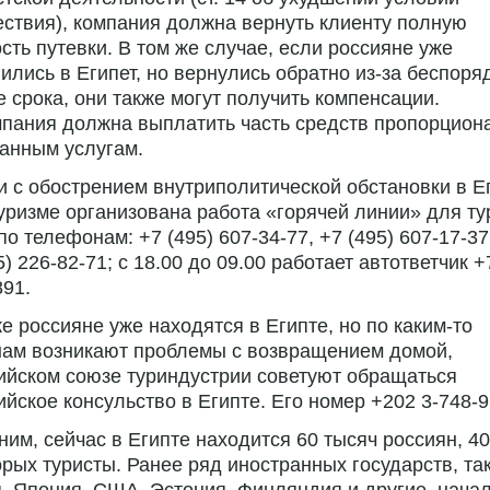
ствия), компания должна вернуть клиенту полную
сть путевки. В том же случае, если россияне уже
ились в Египет, но вернулись обратно
из-за
беспоря
 срока, они также могут получить компенсации.
пания должна выплатить часть средств пропорцион
анным услугам.
и с обострением внутриполитической обстановки в Е
уризме организована работа «горячей линии» для ту
 по телефонам:
+7 (495) 607-34-77
,
+7 (495) 607-17-37
5) 226-82-71
; с 18.00 до 09.00 работает автответчик +
91.
е россияне уже находятся в Египте, но по
каким-то
нам возникают проблемы с возвращением домой,
ийском союзе туриндустрии советуют обращаться
ийское консульство в Египте. Его номер +202
3-748-9
им, сейчас в Египте находится 60 тысяч россиян, 40
орых туристы. Ранее ряд иностранных государств, так