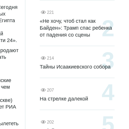
Сегодня
221
ых
Египта
«Не хочу, чтоб стал как
Байден»: Трамп спас ребенка
ый
от падения со сцены
ти 24».
 продают
ать
214
Тайны Исаакиевского собора
йские
 чем
207
На стрелке далекой
скве)
ает РИА
202
ылететь