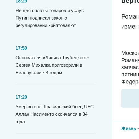
верт
18:29
Не для оплаты товаров и услуг:
Роман
Путин подписал закон о
регулировании криптовалют
измен
17:59
Москов
Основателя «Ляписа Трубецкого»
Роману
Сергея Михалка приговорили в
запчас
Белоруссии к 4 годам
пятниц
Федера
17:29
Умер во сне: бразильский боец UFC
Аллан Насименто скончался в 34
года
Жизнь