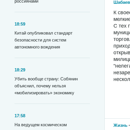
россиянами
Шабаев
К свое
мелкие
18:59
С тех 
муниц
Китай опубликовал стандарт
торго
безопасности для систем
приход
автономного вождения
открыв
милици
"нелег
18:29
незаре
Убить вообще страну: Собянин
нескол
объяснил, почему нельзя
«мобилизировать» экономику
17:58
На ведущем космическом
Жизнь