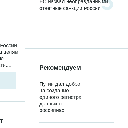
ЕС назвал неоправданными
ответные санкции России
 России
м целям
ме
и,...
Рекомендуем
Путин дал добро
на создание
единого регистра
данных о
россиянах
т