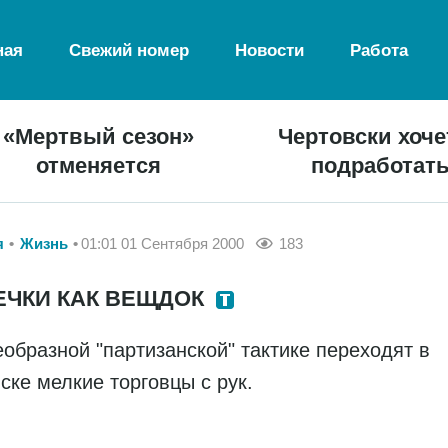
ная
Свежий номер
Новости
Работа
«Мертвый сезон»
Чертовски хоче
отменяется
подработат
я
Жизнь
01:01 01 Сентября 2000
183
ЕЧКИ КАК ВЕЩДОК
еобразной "партизанской" тактике переходят в
ске мелкие торговцы с рук.