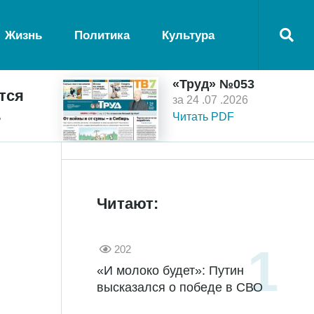
Жизнь
Политика
Культура
«Труд» №053
тся
за 24 .07 .2026
ь
Читать PDF
Читают:
202
«И молоко будет»: Путин
высказался о победе в СВО