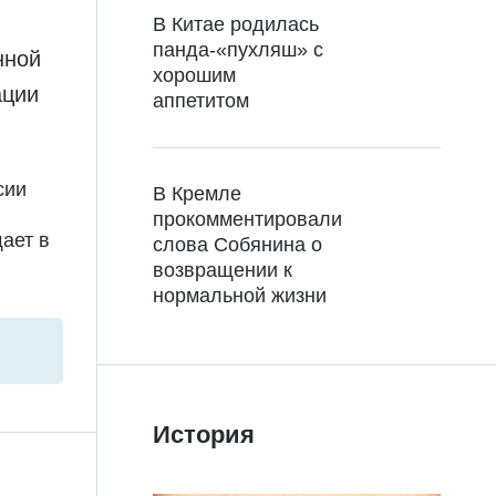
В Китае родилась
панда-«пухляш» с
нной
хорошим
ации
аппетитом
сии
В Кремле
прокомментировали
ает в
слова Собянина о
возвращении к
нормальной жизни
История