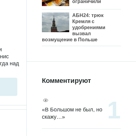
ограничили
АБН24: трюк
Кремля с
удобрениями
вызвал
возмущение в Польше
и
енис
гда над
Комментируют
«В Большом не был, но
скажу…»