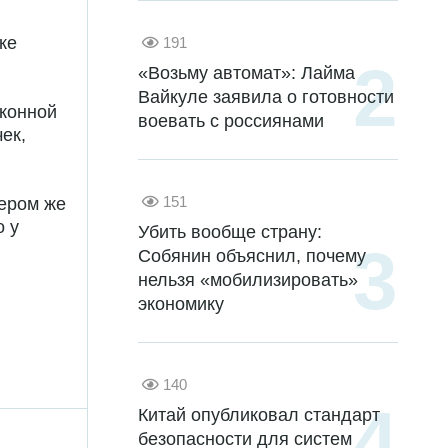
ке
191
«Возьму автомат»: Лайма
Вайкуле заявила о готовности
конной
воевать с россиянами
ек,
151
чером же
о у
Убить вообще страну:
Собянин объяснил, почему
нельзя «мобилизировать»
экономику
140
Китай опубликовал стандарт
безопасности для систем