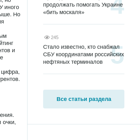
, но
продолжать помогать Украине
 У иного
«бить москаля»
выше. Но
ия
ным
245
йтинг
Стало известно, кто снабжал
нтов и
СБУ координатами российских
ре
нефтяных терминалов
 цифра,
рентов.
Все статьи раздела
ения.
 очки,