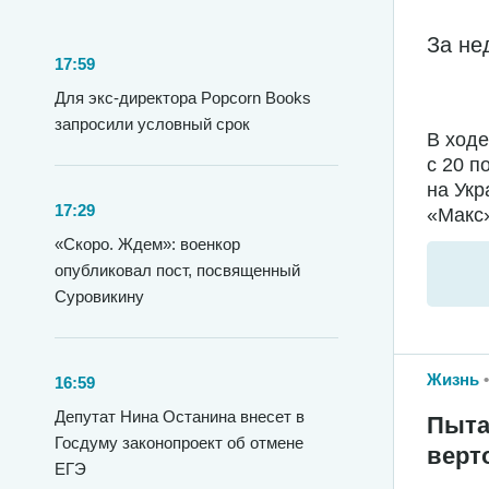
За не
17:59
Для экс-директора Popcorn Books
запросили условный срок
В ход
с 20 п
на Укр
17:29
«Макс»
«Скоро. Ждем»: военкор
опубликовал пост, посвященный
Суровикину
Жизнь
16:59
Депутат Нина Останина внесет в
Пыта
Госдуму законопроект об отмене
верт
ЕГЭ