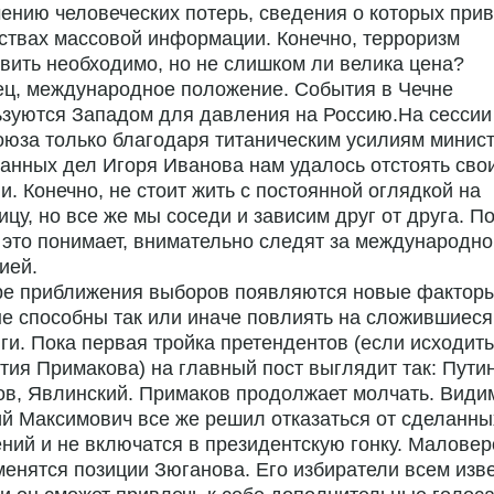
ению человеческих потерь, сведения о которых при
ствах массовой информации. Конечно, терроризм
вить необходимо, но не слишком ли велика цена?
ец, международное положение. События в Чечне
зуются Западом для давления на Россию.На сессии
юза только благодаря титаническим усилиям минис
анных дел Игоря Иванова нам удалось отстоять сво
и. Конечно, не стоит жить с постоянной оглядкой на
ицу, но все же мы соседи и зависим друг от друга. П
о это понимает, внимательно следят за международно
ией.
ре приближения выборов появляются новые факторы
е способны так или иначе повлиять на сложившиеся
ги. Пока первая тройка претендентов (если исходить
тия Примакова) на главный пост выглядит так: Путин
в, Явлинский. Примаков продолжает молчать. Види
й Максимович все же решил отказаться от сделанны
ний и не включатся в президентскую гонку. Маловер
менятся позиции Зюганова. Его избиратели всем изве