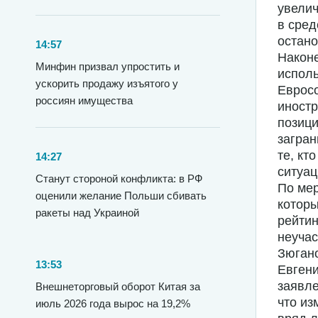
увелич
в сред
остано
14:57
Након
Минфин призвал упростить и
исполь
ускорить продажу изъятого у
Евросо
россиян имущества
иностр
позици
загран
те, кт
14:27
ситуац
Станут стороной конфликта: в РФ
По ме
оценили желание Польши сбивать
которы
ракеты над Украиной
рейтин
неучас
Зюгано
13:53
Евгени
заявле
Внешнеторговый оборот Китая за
что из
июль 2026 года вырос на 19,2%