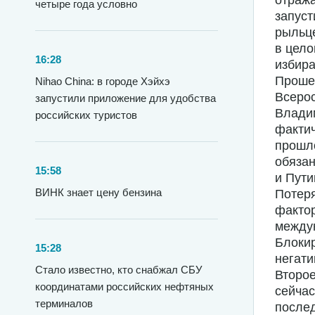
отража
четыре года условно
запуст
рыльце
в цело
16:28
избира
Проше
Nihao China: в городе Хэйхэ
Всерос
запустили приложение для удобства
Владим
российских туристов
фактич
прошло
обязан
15:58
и Пути
ВИНК знает цену бензина
Потер
фактор
между
Блокир
15:28
негати
Стало известно, кто снабжал СБУ
Второе
координатами российских нефтяных
сейчас
терминалов
послед