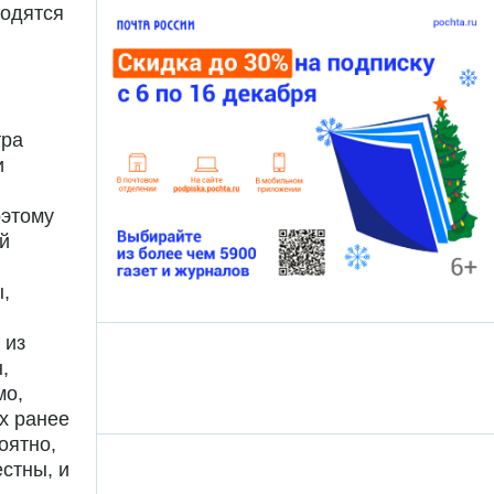
водятся
тра
и
оэтому
й
,
 из
,
мо,
х ранее
оятно,
стны, и