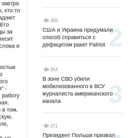
 завтра
, кто-то
гадают
355
 Его
США и Украина придумали
цы за
способ справиться с
весит
дефицитом ракет Patriot
слова и
ростые
354
о
В зоне СВО убили
того
мобилизованного в ВСУ
" -
журналиста американского
ю работу
канала
вая.
 в том,
скую.
ле,
271
Президент Польши призвал