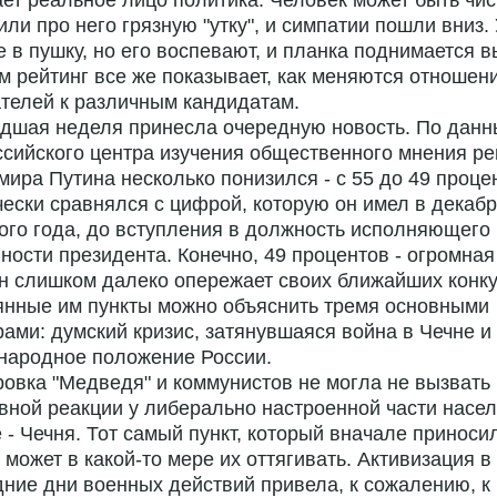
ет реальное лицо политика. Человек может быть чист
или про него грязную "утку", и симпатии пошли вниз.
 в пушку, но его воспевают, и планка поднимается 
м рейтинг все же показывает, как меняются отношен
телей к различным кандидатам.
дшая неделя принесла очередную новость. По дан
сийского центра изучения общественного мнения ре
ира Путина несколько понизился - с 55 до 49 проце
ески сравнялся с цифрой, которую он имел в декаб
го года, до вступления в должность исполняющего
ности президента. Конечно, 49 процентов - огромная
н слишком далеко опережает своих ближайших конку
янные им пункты можно объяснить тремя основными
ами: думский кризис, затянувшаяся война в Чечне и
народное положение России.
овка "Медведя" и коммунистов не могла не вызвать
вной реакции у либерально настроенной части насел
 - Чечня. Тот самый пункт, который вначале приносил
 может в какой-то мере их оттягивать. Активизация в
ние дни военных действий привела, к сожалению, к