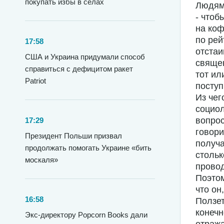
покупать избы в селах
Людям 
- чтоб
на коф
по рей
17:58
отстаи
США и Украина придумали способ
священ
справиться с дефицитом ракет
тот ил
Patriot
поступ
Из чег
социо
вопрос
17:29
говори
Президент Польши призвал
получа
продолжать помогать Украине «бить
стольк
москаля»
провод
Поэтом
что он
16:58
Ползет
конечн
Экс-директору Popcorn Books дали