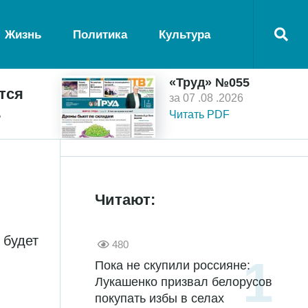
Жизнь
Политика
Культура
«Труд» №055
тся
за 07 .08 .2026
ь
Читать PDF
Читают:
 будет
480
Пока не скупили россияне:
Лукашенко призвал белорусов
покупать избы в селах