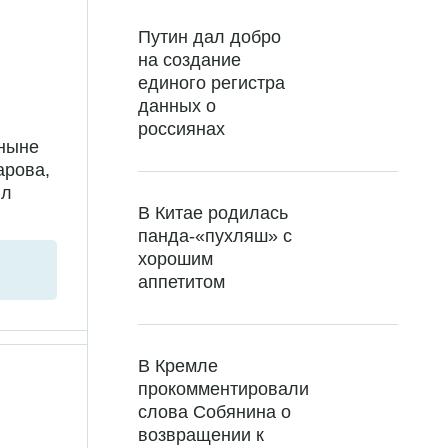
Путин дал добро
на создание
единого регистра
данных о
россиянах
 ныне
арова,
ил
В Китае родилась
панда-«пухляш» с
хорошим
аппетитом
В Кремле
прокомментировали
слова Собянина о
возвращении к