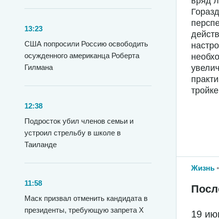
вряд л
Горазд
перспе
13:23
действ
США попросили Россию освободить
настро
осужденного американца Роберта
необхо
Гилмана
увелич
практи
тройке
12:38
Подросток убил членов семьи и
устроил стрельбу в школе в
Таиланде
Жизнь
11:58
Посл
Маск призвал отменить кандидата в
президенты, требующую запрета X
19 ию