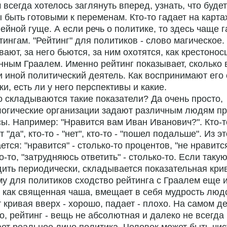
всегда хотелось заглянуть вперед, узнать, что будет
ы быть готовыми к переменам. Кто-то гадает на картах
ейной гуще. А если речь о политике, то здесь чаще 
тингам. "Рейтинг" для политиков - слово магическое.
вают, за него бьются, за ним охотятся, как крестонос
ным Граалем. Именно рейтинг показывает, сколько 
и иной политический деятель. Как воспринимают его 
ки, есть ли у него перспективы и какие.
о складываются такие показатели? Да очень просто,
логические организации задают различным людям п
ы. Например: "Нравится вам Иван Иванович?". Кто-т
т "да", кто-то - "нет", кто-то - "пошел подальше". Из э
ется: "нравится" - столько-то процентов, "не нравится
о-то, "затрудняюсь ответить" - столько-то. Если таку
ить периодически, складывается показательная кри
у для политиков сходство рейтинга с Граалем еще и
, как священная чаша, вмещает в себя мудрость люд
 кривая вверх - хорошо, падает - плохо. На самом де
о, рейтинг - вещь не абсолютная и далеко не всегда