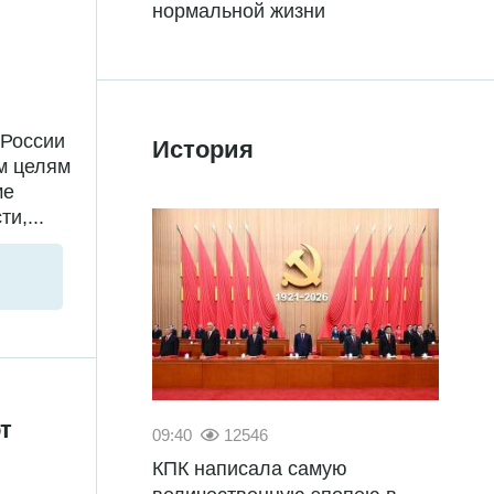
нормальной жизни
 России
История
м целям
ме
и,...
т
09:40
12546
КПК написала самую