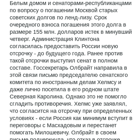
Белым домом и сенаторами-республиканцами
по вопросу о погашении Москвой старых
советских долгов по ленд-лизу. Срок
очередного взноса погашения этого долга в
размере 155 млн. долларов истек в минувший
четверг. Администрация Клинтона
согласилась предоставить России новую
отсрочку - до будущего года. Ранее против
такой отсрочки выступил сенат в полном
составе. Госсекретарь Олбрайт направила в
этой связи письмо председателю сенатского
комитета по иностранным делам Хелмсу и
даже лично посетила в его родном штате
Северная Каролина. Однако это не помогло
сгладить противоречия. Хелмс уже заявлял,
что согласится на отсрочку при определенных
условиях - если Россия как минимум вступит в
переговоры с Масхадовым и перестанет
помогать Милошевичу. Олбрайт в своем
письме подчеркнула, что отказ в отсрочке