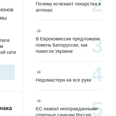
Почему исчезают лекарства в
лионов
аптеках
рмы
В Еврокомиссии предложили
теля
помочь Белоруссии, как
ом
помогли Украине
ой сети
Недомастера на все руки
нака
ЕС назвал неоправданными
ответные санкции России