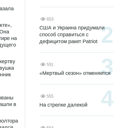
казала
653
кте»,
США и Украина придумали
 Она
способ справиться с
тире на
дефицитом ракет Patriot
удущего
жертву
591
евушка
«Мертвый сезон» отменяется
онник
555
ованы
нашли в
На стрелке далекой
полтора
авался
554