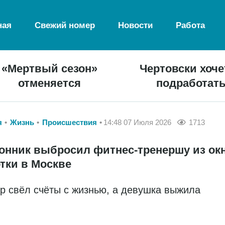
ная
Свежий номер
Новости
Работа
«Мертвый сезон»
Чертовски хоче
отменяется
подработат
я
Жизнь
Происшествия
14:48 07 Июля 2026
1713
онник выбросил фитнес-тренершу из ок
тки в Москве
р свёл счёты с жизнью, а девушка выжила