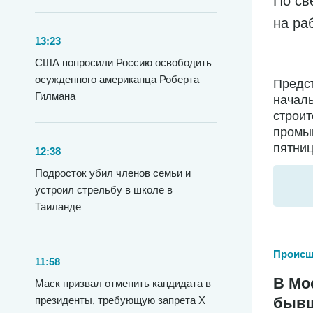
По св
на ра
13:23
США попросили Россию освободить
осужденного американца Роберта
Предс
Гилмана
началь
строи
промыш
пятниц
12:38
Подросток убил членов семьи и
устроил стрельбу в школе в
Таиланде
Происш
11:58
В Мо
Маск призвал отменить кандидата в
президенты, требующую запрета X
бывш