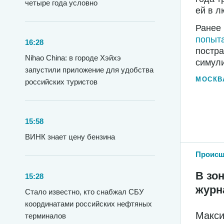
четыре года условно
ей в л
Ранее 
попыта
16:28
постра
Nihao China: в городе Хэйхэ
симули
запустили приложение для удобства
МОСКВ
российских туристов
15:58
ВИНК знает цену бензина
Происш
В зо
15:28
журн
Стало известно, кто снабжал СБУ
координатами российских нефтяных
Макси
терминалов