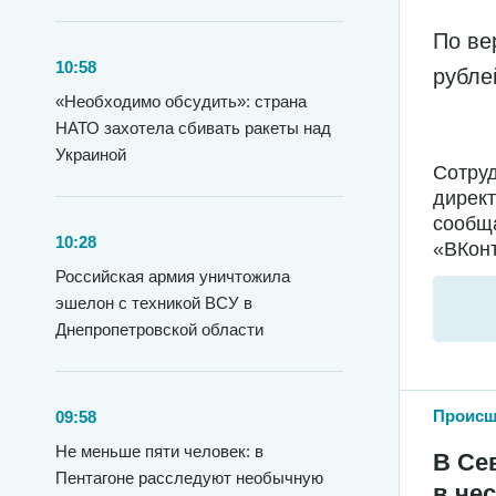
По ве
10:58
рубле
«Необходимо обсудить»: страна
НАТО захотела сбивать ракеты над
Украиной
Сотру
директ
сообща
10:28
«ВКонт
Российская армия уничтожила
эшелон с техникой ВСУ в
Днепропетровской области
Происш
09:58
Не меньше пяти человек: в
В Се
Пентагоне расследуют необычную
в че