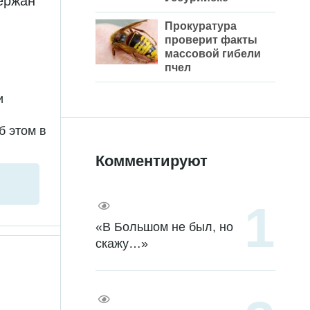
ержан
Прокуратурa
проверит факты
массовой гибели
пчел
и
б этом в
Комментируют
«В Большом не был, но
скажу…»