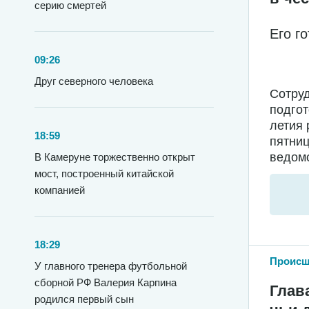
серию смертей
Его г
09:26
Друг северного человека
Сотру
подгот
летия 
18:59
пятниц
ведомс
В Камеруне торжественно открыт
мост, построенный китайской
компанией
18:29
Происш
У главного тренера футбольной
сборной РФ Валерия Карпина
Глав
родился первый сын