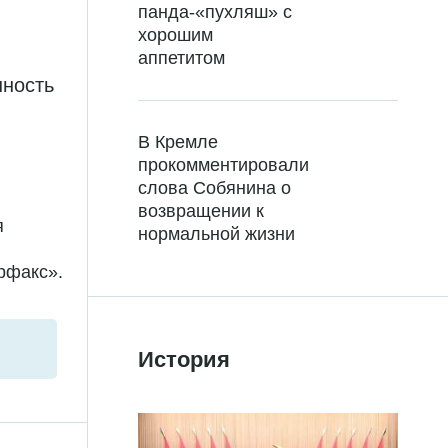
панда-«пухляш» с
хорошим
аппетитом
нность
В Кремле
прокомментировали
слова Собянина о
возвращении к
я
нормальной жизни
рфакс».
История