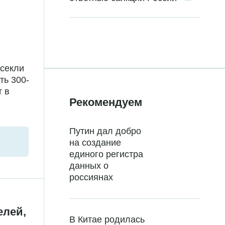
есекли
ть 300-
т в
Рекомендуем
Путин дал добро
на создание
единого регистра
данных о
россиянах
елей,
В Китае родилась