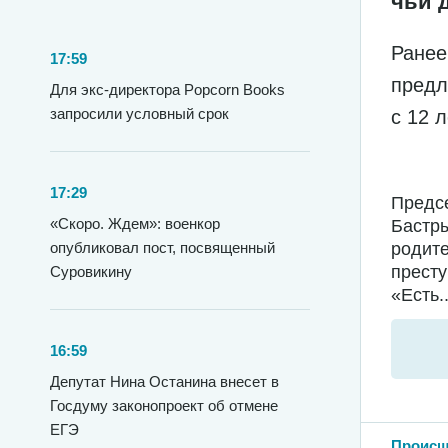
чьи 
Ранее
17:59
предл
Для экс-директора Popcorn Books
запросили условный срок
с 12 
17:29
Предс
«Скоро. Ждем»: военкор
Бастры
опубликовал пост, посвященный
родит
престу
Суровикину
«Есть..
16:59
Депутат Нина Останина внесет в
Госдуму законопроект об отмене
ЕГЭ
Происш