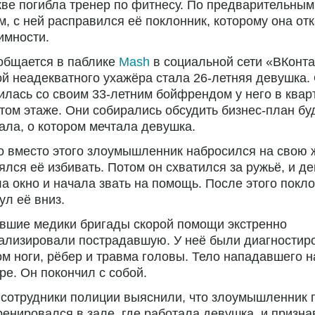
ве погибла тренер по фитнесу. По предварительным
, с ней расправился её поклонник, которому она от
имности.
общается в паблике
Mash
в социальной сети «ВКонта
й неадекватного ухажёра стала 26-летняя девушка.
илась со своим 33-летним бойфрендом у него в квар
том этаже. Они собирались обсудить бизнес-план б
ала, о котором мечтала девушка.
 вместо этого злоумышленник набросился на свою 
ялся её избивать. Потом он схватился за ружьё, и д
а окно и начала звать на помощь. После этого покл
ул её вниз.
вшие медики бригады скорой помощи экстренно
тализировали пострадавшую. У неё были диагностир
м ноги, рёбер и травма головы. Тело нападавшего 
ре. Он покончил с собой.
сотрудники полиции выяснили, что злоумышленник 
ренировался в зале, где работала девушка, и призн