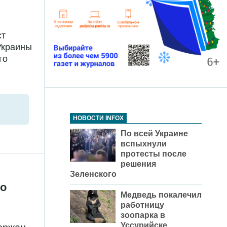
ст
Украины
го
НОВОСТИ INFOX
По всей Украине
вспыхнули
протесты после
решения
Зеленского
по
Медведь пoкалечил
работницу
зоопарка в
Уссурийске