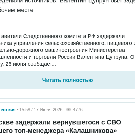
едениям источников, Валентин Цупрун был зад
бочем месте
тавители Следственного комитета РФ задержали
ника управления сельскохозяйственного, пищевого 
тельно-дорожного машиностроения Министерства
ленности и торговли России Валентина Цупруна. О
у, 26 июня сообщает...
Читать полностью
ествия
15:58 / 17 Июля 2026
4776
скве задержали вернувшегося с СВО
его топ-менеджера «Калашникова»