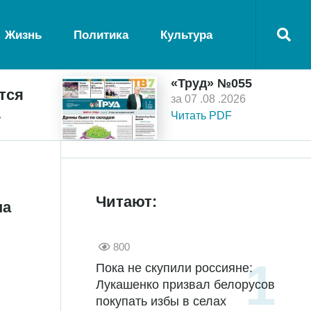
Жизнь
Политика
Культура
«Труд» №055
тся
за 07 .08 .2026
ь
Читать PDF
Читают:
на
800
Пока не скупили россияне:
Лукашенко призвал белорусов
покупать избы в селах