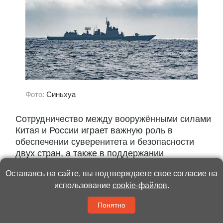
Фото:
Синьхуа
Сотрудничество между вооружёнными силами
Китая и России играет важную роль в
обеспечении суверенитета и безопасности
двух стран, а также в поддержании
международного и регионального мира и
Оставаясь на сайте, вы подтверждаете свое согласие на
стабильности. Как передаёт информационное
использование
cookie-файлов
.
агентство...
Понятно
Читать полностью