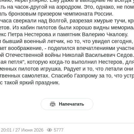
нию, нерегулярно. Ему даже в выходные не всегда 
ть на часок-другой на аэродром. Это, однако, не по
ать бронзовым призером чемпионата России.
часа сверкали над Волгой, разрезая хмурые тучи, к
етов. Из кабин пилотов были хорошо видны мемори
кс Петра Нестерова и памятник Валерию Чкалову.
м бывший военный летчик, но то, что увидел сегодня,
ет воображение, - поделился впечатлениями участн
й Отечественной войны Николай Васильевич Седов.
ая петля", которую когда-то выполнил Нестеров, дл
енных пилотов игрушка. Радует и то, что летали они
твенных самолетах. Спасибо Газпрому за то, что уст
с такой яркий праздник.
Напечатать
20:01 / 27 Июня 2026
5777