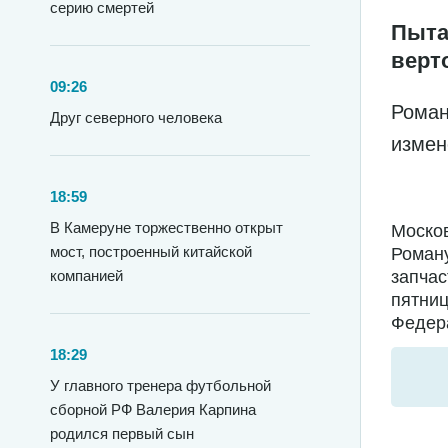
серию смертей
Пыта
верт
09:26
Роман
Друг северного человека
измен
18:59
В Камеруне торжественно открыт
Москов
мост, построенный китайской
Роману
компанией
запчас
пятниц
Федера
18:29
У главного тренера футбольной
сборной РФ Валерия Карпина
родился первый сын