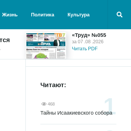
Жизнь
Политика
Культура
«Труд» №055
тся
за 07 .08 .2026
ь
Читать PDF
Читают:
468
Тайны Исаакиевского собора