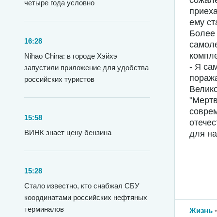
сожале
четыре года условно
приеха
ему ст
Более 
16:28
самол
компле
Nihao China: в городе Хэйхэ
- Я са
запустили приложение для удобства
поража
российских туристов
Велико
"Мертв
соврем
15:58
отечес
ВИНК знает цену бензина
для на
15:28
Стало известно, кто снабжал СБУ
координатами российских нефтяных
терминалов
Жизнь