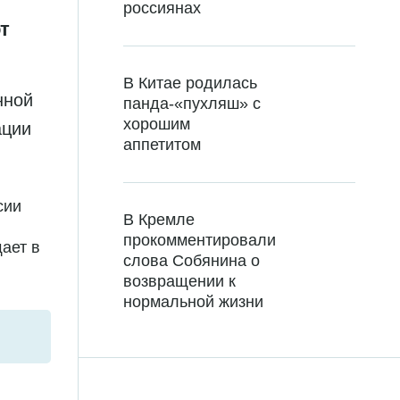
россиянах
т
В Китае родилась
нной
панда-«пухляш» с
хорошим
ации
аппетитом
сии
В Кремле
прокомментировали
ает в
слова Собянина о
возвращении к
нормальной жизни