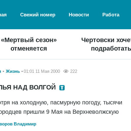
ная
Свежий номер
Новости
Работа
«Мертвый сезон»
Чертовски хоче
отменяется
подработат
я
Жизнь
01:01 11 Мая 2000
222
ЛЬЯ НАД ВОЛГОЙ
тря на холодную, пасмурную погоду, тысячи
ородцев пришли 9 Мая на Верхневолжскую
воров Владимир