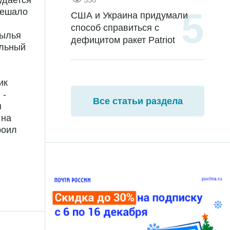
удается
мешало
США и Украина придумали
способ справиться с
рылья
дефицитом ракет Patriot
альный
ик
 -
Все статьи раздела
я
 на
роил