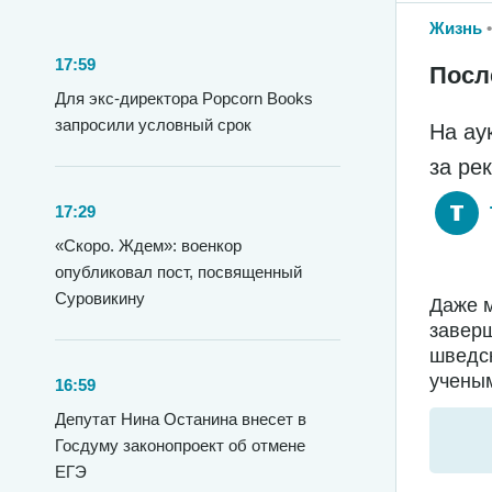
Жизнь
17:59
Посл
Для экс-директора Popcorn Books
запросили условный срок
На ау
за ре
17:29
«Скоро. Ждем»: военкор
опубликовал пост, посвященный
Суровикину
Даже м
заверш
шведс
ученым
16:59
Депутат Нина Останина внесет в
Госдуму законопроект об отмене
ЕГЭ