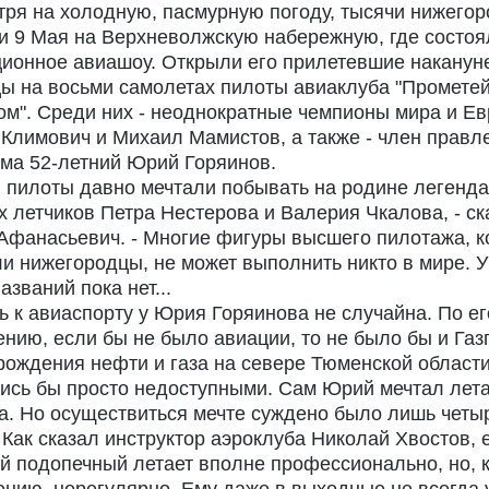
ря на холодную, пасмурную погоду, тысячи нижего
 9 Мая на Верхневолжскую набережную, где состоя
ионное авиашоу. Открыли его прилетевшие накануне
ы на восьми самолетах пилоты авиаклуба "Промете
ом". Среди них - неоднократные чемпионы мира и Е
Климович и Михаил Мамистов, а также - член правл
ма 52-летний Юрий Горяинов.
 пилоты давно мечтали побывать на родине легенд
х летчиков Петра Нестерова и Валерия Чкалова, - ск
Афанасьевич. - Многие фигуры высшего пилотажа, к
и нижегородцы, не может выполнить никто в мире. У
азваний пока нет...
 к авиаспорту у Юрия Горяинова не случайна. По ег
нию, если бы не было авиации, то не было бы и Газ
ождения нефти и газа на севере Тюменской област
ись бы просто недоступными. Сам Юрий мечтал лета
а. Но осуществиться мечте суждено было лишь четы
 Как сказал инструктор аэроклуба Николай Хвостов, 
 подопечный летает вполне профессионально, но, 