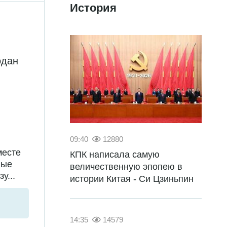
История
одан
09:40
12880
месте
КПК написала самую
ные
величественную эпопею в
у...
истории Китая - Си Цзиньпин
14:35
14579