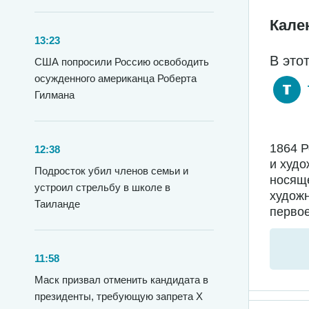
Кале
13:23
В это
США попросили Россию освободить
осужденного американца Роберта
Гилмана
1864 
12:38
и худо
Подросток убил членов семьи и
носяще
устроил стрельбу в школе в
худож
Таиланде
первое
11:58
Маск призвал отменить кандидата в
президенты, требующую запрета X