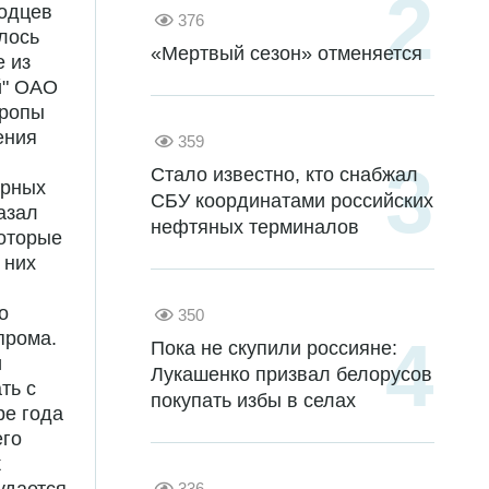
родцев
376
лось
«Мертвый сезон» отменяется
 из
й" ОАО
вропы
ения
359
Стало известно, кто снабжал
арных
СБУ координатами российских
азал
нефтяных терминалов
оторые
 них
о
350
прома.
Пока не скупили россияне:
и
Лукашенко призвал белорусов
ть с
покупать избы в селах
ре года
его
к
336