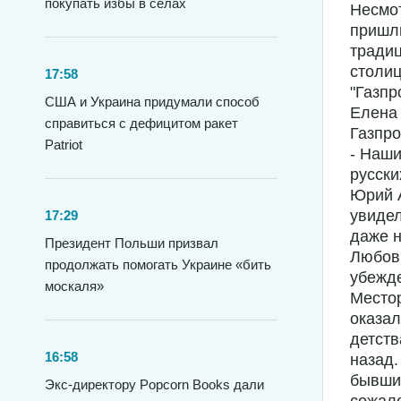
покупать избы в селах
Несмот
пришли
традиц
столиц
17:58
"Газпр
США и Украина придумали способ
Елена 
справиться с дефицитом ракет
Газпро
Patriot
- Наши
русски
Юрий 
увидел
17:29
даже н
Президент Польши призвал
Любовь
продолжать помогать Украине «бить
убежде
москаля»
Местор
оказал
детств
16:58
назад.
бывший
Экс-директору Popcorn Books дали