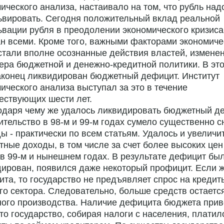
ического анализа, настаивало на том, что рубль над
ьвировать. Сегодня положительный вклад реальной
вации рубля в преодолении экономического кризиса
н всеми. Кроме того, важными факторами экономиче
стали вполне осознанные действия властей, измене
ера бюджетной и денежно-кредитной политики. В это
аконец ликвидирован бюджетный дефицит. Институт
ического анализа выступал за это в течение
ествующих шести лет.
одаря чему же удалось ликвидировать бюджетный д
ительство в 98-м и 99-м годах сумело существенно с
ы - практически по всем статьям. Удалось и увеличи
ные доходы, в том числе за счет более высоких цен
в 99-м и нынешнем годах. В результате дефицит бы
ирован, появился даже некоторый профицит. Если ж
та, то государство не предъявляет спрос на кредит
го сектора. Следовательно, больше средств остаетс
ого производства. Наличие дефицита бюджета прив
что государство, собирая налоги с населения, платил