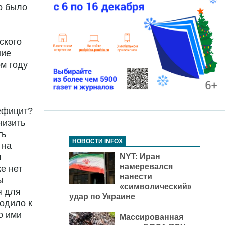
о было
ского
ние
м году
ефицит?
низить
ть
НОВОСТИ INFOX
 на
NYT: Иран
л
намеревался
е нет
нанести
ы
«символический»
я для
удар по Украине
одило к
о ими
Массированная