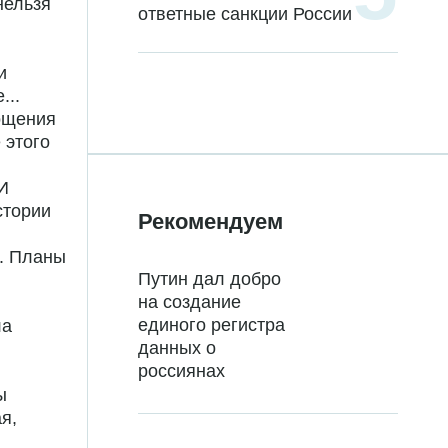
нельзя
ответные санкции России
и
...
ощения
 этого
 И
стории
Рекомендуем
а. Планы
Путин дал добро
на создание
единого регистра
ла
данных о
россиянах
ы
я,