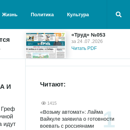
Жизнь
Политика
Культура
«Труд» №053
тся
за 24 .07 .2026
ь
Читать PDF
Читают:
А И
1415
 Греф
«Возьму автомат»: Лайма
очной
Вайкуле заявила о готовности
а идут
воевать с россиянами