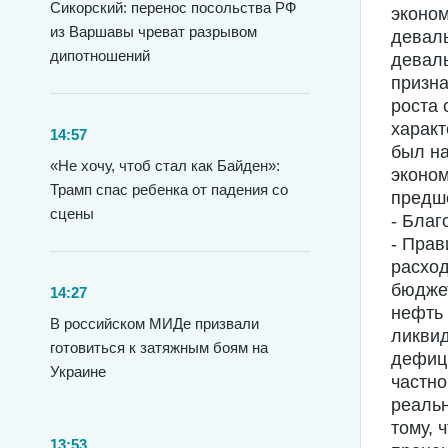
Сикорский: перенос посольства РФ
эконом
из Варшавы чреват разрывом
девал
дипотношений
деваль
призна
роста 
характ
14:57
был н
«Не хочу, чтоб стал как Байден»:
эконом
Трамп спас ребенка от падения со
предш
сцены
- Благ
- Прав
расход
бюджет
14:27
нефть 
В российском МИДе призвали
ликвид
готовиться к затяжным боям на
дефици
Украине
частно
реальн
тому, 
13:53