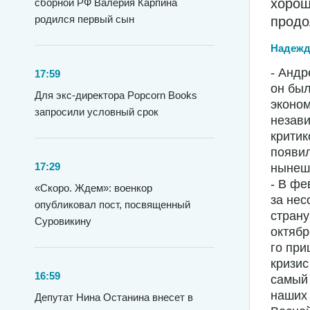
хорош
сборной РФ Валерия Карпина
родился первый сын
продо
Надежд
- Андр
17:59
он был
Для экс-директора Popcorn Books
эконом
запросили условный срок
незави
критик
появил
17:29
нынеш
- В фе
«Скоро. Ждем»: военкор
за нес
опубликовал пост, посвященный
страну
Суровикину
октябр
го при
кризис
16:59
самый 
наших 
Депутат Нина Останина внесет в