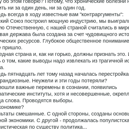
 об этом говорю? Потому, что хронические болезни 
ть ни за один день, ни за один год.
едь всегда в ходу известные вам "контраргументы":
ский Союз построил мощную индустрию, мы выиграл
ю Отечественную, с нашей страной считались в мире
вая держава была создана за счет чудовищного ист
ческих ресурсов. Глубокое общественное понимание
е пришло.
едная страна и, как ни горько, должны признать это.
 о том, какие выводы надо извлекать из трагичной и
а.
едь пятнадцать лет тому назад началась перестройк
рандиозные. Неужели и эти годы потеряли?
зошли важные перемены в сознании, появились
атические институты, хотя и несовершенные, окреп
а слова. Проводятся выборы.
экономике?
льтаты смешанные. С одной стороны, созданы основ
ой экономики. С другой - продолжалась популистска
истическая по существу политика...