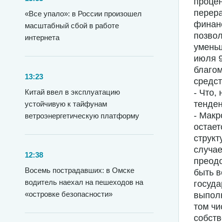
процен
перера
«Все упало»: в России произошел
финан
масштабный сбой в работе
позвол
интернета
уменьш
июля 9
благом
13:23
средст
Китай ввел в эксплуатацию
- Что,
тенде
устойчивую к тайфунам
- Макр
ветроэнергетическую платформу
остает
структ
случае
12:38
преодо
Восемь пострадавших: в Омске
быть в
водитель наехал на пешеходов на
госуда
«островке безопасности»
выполн
том чи
собств