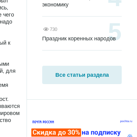
был
экономику
сь,
е чего
 надо
730
Праздник коренных народов
ый к
мыми
й, для
Все статьи раздела
емя
ост.
зываются
мировом
ство