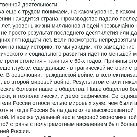
твенной деятельности.
а еще с трудом понимаем, на каком уровне, в каком
нии находится страна. Производство падало после
 лет, уровень жизни миллионов людей чрезвычайно 
 не просто результат последнего десятилетия или д
них пятнадцати лет. Если посмотреть непредвзятым
ом на нашу историю, то мы увидим, что замедление
ического и социального развития идет по меньшей м
е трети столетия - начиная с 60-х годов. Причины это
еще глубже, еще дальше - в трагической истории ст
е. В революции, гражданской войне, в коллективизац
, во второй мировой войне. Результатом стали тяже
еские болезни нашего общества. Наше общество бо
ски, и технологически, и демографически. Сегодня
тели России относительно мировых хуже, чем были 
Хотя и тогда Россия была далеко не высокоразвитой
ой. И все же удельный вес в мировой экономике той
той страны с полуграмотным населением был больш
ней России.