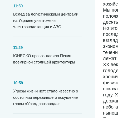
хозяйс
11:59
Мы пок
Вслед за логистическими центрами
положе
на Украине уничтожены
десять
электроподстанция и АЗС
Но это
послед
взгляд
эконом
11:29
течени
ЮНЕСКО провозгласила Пекин
лежат 
всемирной столицей архитектуры
XX век
голоде
хронич
физиче
10:59
показа
Угрозы жизни нет: стало известно о
году. 
состоянии пережившего покушение
держав
главы «Уралдронзавода»
небога
нынеш