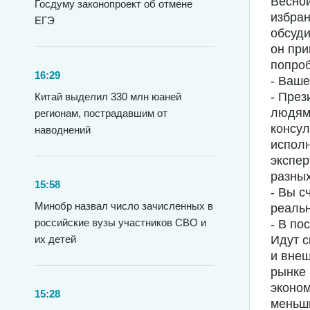
Весной
Госдуму законопроект об отмене
избран
ЕГЭ
обсуди
он при
попроб
16:29
- Ваш
- През
Китай выделил 330 млн юаней
людям
регионам, пострадавшим от
консул
наводнений
исполн
экспер
разных
15:58
- Вы с
Минобр назвал число зачисленных в
реаль
российские вузы участников СВО и
- В по
их детей
Идут с
и внеш
рынке 
эконом
15:28
меньши