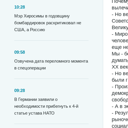
Почему
10:28
вылечи
- Но в
Мэр Хиросимы в годовщину
Совет
бомбардировок раскритиковал не
Велику
США, а Россию
- Миро
челове
еще н
09:58
Мы - б
думать
Озвучена дата переломного момента
XX век
в спецоперации
- Но в
были г
- Прои
09:28
демокр
В Германии заявили о
свобод
- А в 
необходимости прибегнуть к 4-й
- Резу
статье устава НАТО
рыночн
социал