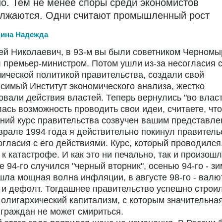
о. Тем не менее споры среди экономистов
лжаются. Одни считают промышленный рост
ина Надежда
ей Николаевич, в 93-м вы были советником Черномы
 премьер-министром. Потом ушли из-за несогласия 
ической политикой правительства, создали свой
симый Институт экономического анализа, жестко
овали действия властей. Теперь вернулись "во власть
ась возможность проводить свои идеи, считаете, что
ний курс правительства созвучен вашим представл
врале 1994 года я действительно покинул правительс
огласия с его действиями. Курс, который проводился
 к катастрофе. И как это ни печально, так и произошл
е 94-го случился "черный вторник", осенью 94-го - зи
шла мощная волна инфляции, в августе 98-го - вал
 и дефолт. Тогдашнее правительство успешно строил
олигархический капитализм, с которым значительная
граждан не может смириться.