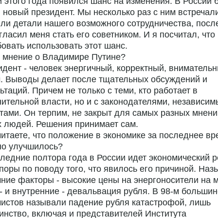
 этого года появился шанс на изменения. В России 
 новый президент. Мы несколько раз с ним встречали
ли детали нашего возможного сотрудничества, посл
гласил меня стать его советником. И я посчитал, что
овать использовать этот шанс.
е мнение о Владимире Путине?
идент - человек энергичный, корректный, внимательн
. Выводы делает после тщательных обсуждений и
ьтаций. Причем не только с теми, кто работает в
ительной власти, но и с законодателями, независи
тами. Он терпим, не закрыт для самых разных мнени
 людей. Решения принимает сам.
читаете, что положение в экономике за последнее вр
но улучшилось?
следние полтора года в России идет экономический р
поры по поводу того, что явилось его причиной. На
ние факторы - высокие цены на энергоносители на 
- и внутренние - девальвация рубля. В 98-м большин
истов называли падение рубля катастрофой, лишь
нство, включая и представителей Института