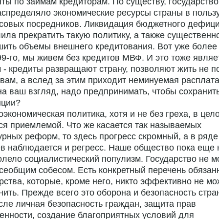
ты по займам кредиторам. По существу, государство
спределяло экономические ресурсы страны в польз
совых посредников. Ликвидация бюджетного дефиц
ила прекратить такую политику, а также существенн
ить объемы внешнего кредитования. Вот уже более 
9-го, мы живем без кредитов МВФ. И это тоже являе
 - кредиты развращают страну, позволяют жить не п
вам, а вслед за этим приходит неминуемая расплата
 на ваш взгляд, надо предпринимать, чтобы сохранить
нции?
оэкономическая политика, хотя и не без греха, в цел
ся приемлемой. Что же касается так называемых
урных реформ, то здесь прогресс скромный, а в ряде
в наблюдается и регресс. Наше общество пока еще 
лело социалистический популизм. Государство не м
сеобщим собесом. Есть конкретный перечень обязан
рства, которые, кроме него, никто эффективно не мо
ить. Прежде всего это оборона и безопасность стра
сле личная безопасность граждан, защита прав
енности, создание благоприятных условий для