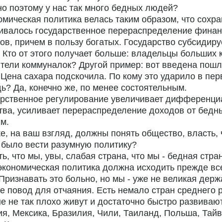
о поэтому у нас так много бедных людей?
омическая политика велась таким образом, что сохр
ливалось государственное перераспределение фина
ов, причем в пользу богатых. Государство субсидиру
 Кто от этого получает больше: владельцы больших 
тели коммуналок? Другой пример: вот введена пошл
 Цена сахара подскочила. По кому это ударило в пе
ь? Да, конечно же, по менее состоятельным.
арственное регулирование увеличивает дифференц
ва, усиливает перераспределение доходов от бедны
м.
же, на ваш взгляд, должны понять общество, власть,
 было вести разумную политику?
ть, что мы, увы, слабая страна, что мы - бедная стра
кономическая политика должна исходить прежде все
 Признавать это больно, но мы - уже не великая держ
не повод для отчаяния. Есть немало стран среднего 
е не так плохо живут и достаточно быстро развиваю
я, Мексика, Бразилия, Чили, Таиланд, Польша, Тайв