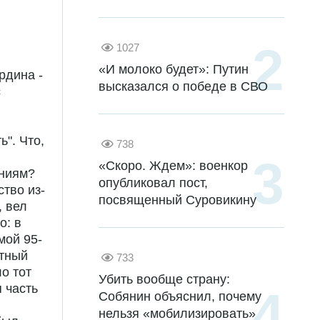
1027
«И молоко будет»: Путин
рдина -
высказался о победе в СВО
с
". Что,
738
«Скоро. Ждем»: военкор
ениям?
опубликовал пост,
тво из-
посвященный Суровикину
, вел
о: в
мой 95-
ютный
733
о тот
Убить вообще страну:
 часть
Собянин объяснил, почему
нельзя «мобилизировать»