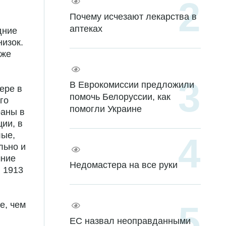
Почему исчезают лекарства в
аптеках
дние
низок.
аже
В Еврокомиссии предложили
ере в
помочь Белоруссии, как
го
помогли Украине
раны в
ии, в
лые,
льно и
шние
Недомастера на все руки
в 1913
е, чем
ЕС назвал неоправданными