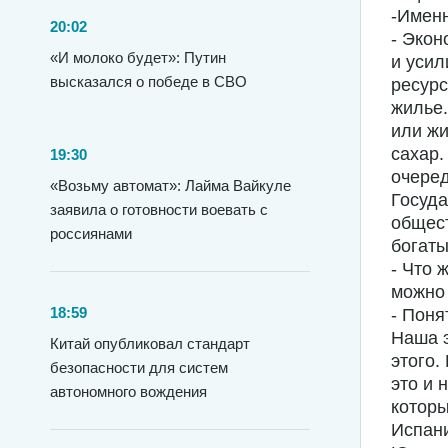
-Именн
20:02
- Экон
«И молоко будет»: Путин
и уси
высказался о победе в СВО
ресурс
жилье.
или жи
сахар.
19:30
очеред
«Возьму автомат»: Лайма Вайкуле
Госуд
заявила о готовности воевать с
общест
россиянами
богаты
- Что 
можно
18:59
- Поня
Наша э
Китай опубликовал стандарт
этого.
безопасности для систем
это и 
автономного вождения
которы
Испани