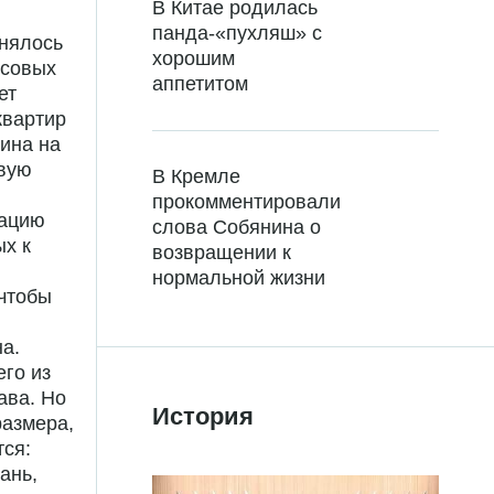
В Китае родилась
панда-«пухляш» с
анялось
хорошим
нсовых
аппетитом
ет
квартир
ина на
рвую
В Кремле
прокомментировали
иацию
слова Собянина о
х к
возвращении к
нормальной жизни
 чтобы
на.
го из
ава. Но
История
размера,
тся:
ань,