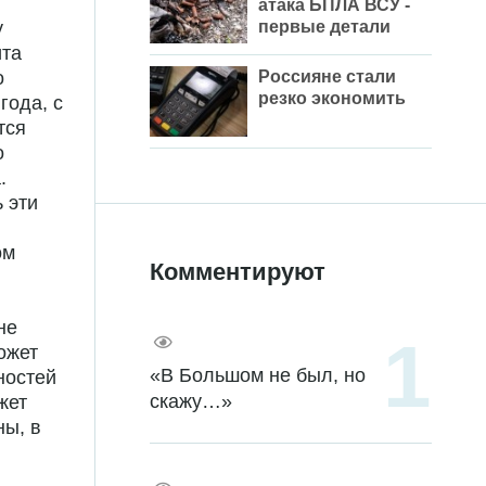
атака БПЛА ВСУ -
первые детали
у
ита
Россияне стали
о
резко экономить
года, с
тся
о
.
 эти
ом
Комментируют
не
ожет
«В Большом не был, но
ностей
скажу…»
жет
ны, в