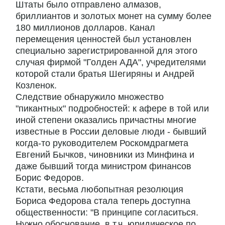
Штаты было отправлено алмазов,
бриллиантов и золотых монет на сумму более
180 миллионов долларов. Канал
перемещения ценностей был установлен
специально зарегистрированной для этого
случая фирмой "Голден АДА", учредителями
которой стали братья Шегиряны и Андрей
Козленок.
Следствие обнаружило множество
"пикантных" подробностей: к афере в той или
иной степени оказались причастны многие
известные в России деловые люди - бывший
когда-то руководителем Роскомдрагмета
Евгений Бычков, чиновники из Минфина и
даже бывший тогда министром финансов
Борис Федоров.
Кстати, весьма любопытная резолюция
Бориса Федорова стала теперь доступна
общественности: "В принципе согласиться.
Нужно обоснование, в т.ч. юридическое по