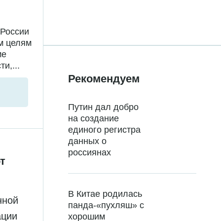
 России
м целям
ме
и,...
Рекомендуем
Путин дал добро
на создание
единого регистра
данных о
россиянах
т
В Китае родилась
нной
панда-«пухляш» с
ации
хорошим