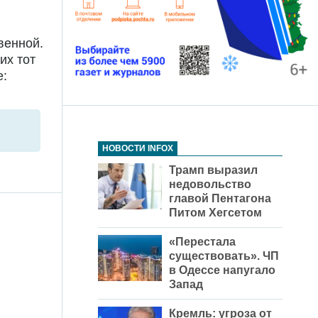
венной.
их тот
е:
НОВОСТИ INFOX
Трамп выразил
недовольство
главой Пентагона
Питом Хегсетом
«Перестала
существовать». ЧП
в Одессе напугало
Запад
Кремль: угроза от