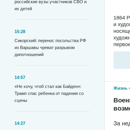
российские вузы участников СВО и
их детей
1864 
и худо
носяще
15:28
худож
Сикорский: перенос посольства РФ
первое
из Варшавы чреват разрывом
дипотношений
14:57
«Не хочу, чтоб стал как Байден»:
Жизнь
Трамп спас ребенка от падения со
Воен
сцены
возм
За не
14:27