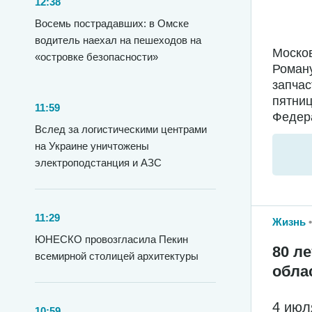
12:38
Восемь пострадавших: в Омске
водитель наехал на пешеходов на
Москов
«островке безопасности»
Роману
запчас
пятниц
11:59
Федера
Вслед за логистическими центрами
на Украине уничтожены
электроподстанция и АЗС
11:29
Жизнь
ЮНЕСКО провозгласила Пекин
80 л
всемирной столицей архитектуры
обла
4 июл
10:59