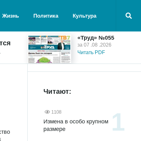
Жизнь
Политика
Культура
«Труд» №055
тся
за 07 .08 .2026
ь
Читать PDF
Читают:
1108
Измена в особо крупном
размере
ство
д