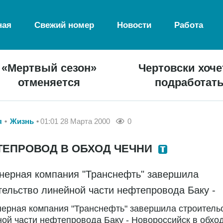
ная
Свежий номер
Новости
Работа
«Мертвый сезон»
Чертовски хоче
отменяется
подработат
я
Жизнь
01:01 28 Марта 2000
0
ТЕПРОВОД В ОБХОД ЧЕЧНИ
нерная компания "Транснефть" завершила
тельство линейной части нефтепровода Баку -
ерная компания "Транснефть" завершила строитель
ой части нефтепровода Баку - Новороссийск в обхо