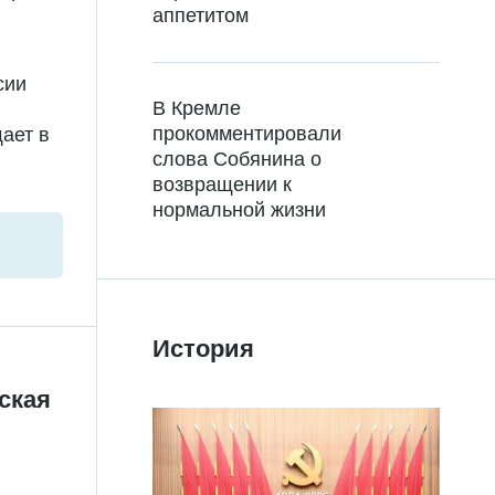
аппетитом
сии
В Кремле
прокомментировали
ает в
слова Собянина о
возвращении к
нормальной жизни
История
ская