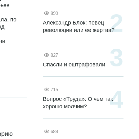
рьев
899
ла, по
Александр Блок: певец
од
революции или ее жертва?
ни
827
Спасли и оштрафовали
715
Вопрос «Труда»: О чем так
хорошо молчим?
689
торию