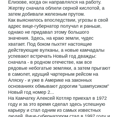
Елизове, когда он направлялся на работу.
Жертву сначала облили серной кислотой, а
затем добивали железным прутом.
Как выяснилось впоследствии, угрозы в свой
адрес вице-губернатор получал и раньше,
однако не придавал этому большого
значения. Здесь, на краю земли, чудес
хватает. Под боком пыхтят настоящие
действующие вулканы, а новые камчадалы
успевают встречать Новый год дважды:
сначала - в родном отечестве, как все
рядовые небогатые земляки, а затем прыгают
в самолет, идущий чартерным рейсом на
Аляску - и уже в Америке на законных
основаниях обмывают дорогим "шампусиком"
Новый год номер 2...
На Камчатку Алексей Котляр приехал в 1972
году и за это время сделал здесь успешную
карьеру и стал одним из самых известных
людей. Вице-губернатором стал в 1997 году и