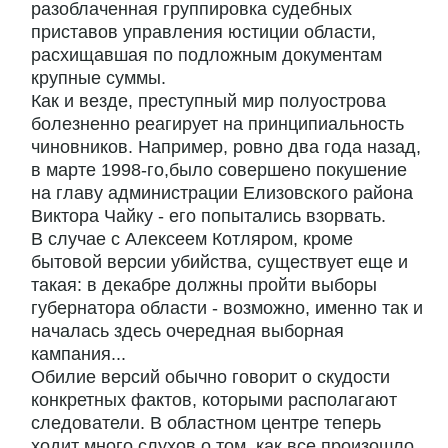
разоблаченная группировка судебных
приставов управления юстиции области,
расхищавшая по подложным документам
крупные суммы.
Как и везде, преступный мир полуострова
болезненно реагирует на принципиальность
чиновников. Например, ровно два года назад,
в марте 1998-го,было совершено покушение
на главу администрации Елизовского района
Виктора Чайку - его попытались взорвать.
В случае с Алексеем Котляром, кроме
бытовой версии убийства, существует еще и
такая: в декабре должны пройти выборы
губернатора области - возможно, именно так и
началась здесь очередная выборная
кампания...
Обилие версий обычно говорит о скудости
конкретных фактов, которыми располагают
следователи. В областном центре теперь
ходит много слухов о том, как все произошло