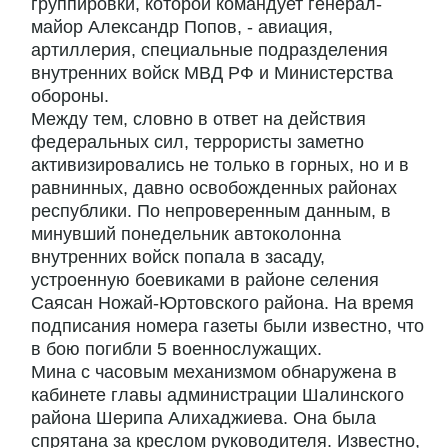
группировки, которой командует генерал-
майор Александр Попов, - авиация,
артиллерия, специальные подразделения
внутренних войск МВД РФ и Министерства
обороны.
Между тем, словно в ответ на действия
федеральных сил, террористы заметно
активизировались не только в горных, но и в
равнинных, давно освобожденных районах
республики. По непроверенным данным, в
минувший понедельник автоколонна
внутренних войск попала в засаду,
устроенную боевиками в районе селения
Саясан Ножай-Юртовского района. На время
подписания номера газеты были известно, что
в бою погибли 5 военнослужащих.
Мина с часовым механизмом обнаружена в
кабинете главы администрации Шалинского
района Шерипа Алихаджиева. Она была
спрятана за креслом руководителя. Известно,