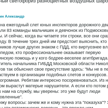
ный светофориз разноцветных воздушных шаро
ин Александр
на ежегодный слет юных инспекторов дорожного дв
ли 83 команды мальчишек и девчонок из Подмосковь
. И сейчас, когда вы читаете эти строки, все они ср
еду. В течение трех дней им предстоит выяснить, кто
ников лучше других знаком с ПДД, кто виртуознее в
педом, кто профессиональнее оказывает первую
нскую помощь и у кого бодрее-веселее агитбригада.
титель начальника ГИБДД Московской области Нико
ов так объяснил свое присутствие здесь: "Мы не в 
аствуем в организации подобных слетов и конкурсов
 огромная. Ребятам интересно посоревноваться. Из 
ом вырастут матерые нарушители. А если кто потом
к нам на службу, мы уверены: это уже будут люди
овленные".
жу вопросы: зачем же и кому нужна эта "показуха"? 