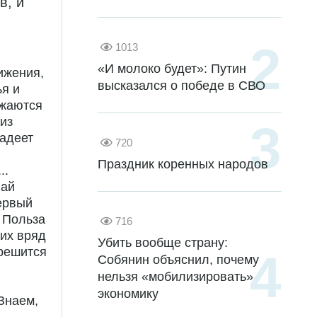
в, и
1013
«И молоко будет»: Путин
ижения,
высказался о победе в СВО
я и
ажаются
 из
ладеет
720
Праздник коренных народов
..
лай
первый
. Польза
716
них вряд
Убить вообще страну:
 решится
Собянин объяснил, почему
нельзя «мобилизировать»
экономику
Знаем,