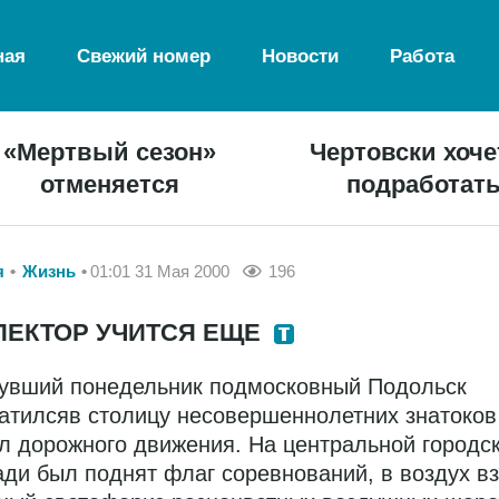
ная
Свежий номер
Новости
Работа
«Мертвый сезон»
Чертовски хоче
отменяется
подработат
я
Жизнь
01:01 31 Мая 2000
196
ПЕКТОР УЧИТСЯ ЕЩЕ
увший понедельник подмосковный Подольск
атилсяв столицу несовершеннолетних знатоков
л дорожного движения. На центральной городс
ди был поднят флаг соревнований, в воздух в