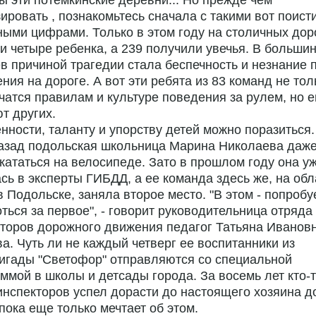
ы эти потемкинские деревни... Но прежде чем
ировать , познакомьтесь сначала с такими вот поист
ыми цифрами. Только в этом году на столичных дор
и четыре ребенка, а 239 получили увечья. В больши
в причиной трагедии стала беспечность и незнание 
ния на дороге. А вот эти ребята из 83 команд не тол
чатся правилам и культуре поведения за рулем, но 
т других.
нности, таланту и упорству детей можно поразиться.
азад подольская школьница Марина Николаева даже
кататься на велосипеде. Зато в прошлом году она у
сь в эксперты ГИБДД, а ее команда здесь же, на об
в Подольске, заняла второе место. "В этом - попроб
ться за первое", - говорит руководительница отряд
торов дорожного движения педагог Татьяна Иванов
а. Чуть ли не каждый четверг ее воспитанники из
игады "Светофор" отправляются со специальной
ммой в школы и детсады города. За восемь лет кто-т
нспекторов успел дорасти до настоящего хозяина до
 пока еще только мечтает об этом.