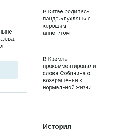
В Китае родилась
панда-«пухляш» с
хорошим
 ныне
аппетитом
арова,
ил
В Кремле
прокомментировали
слова Собянина о
возвращении к
нормальной жизни
История