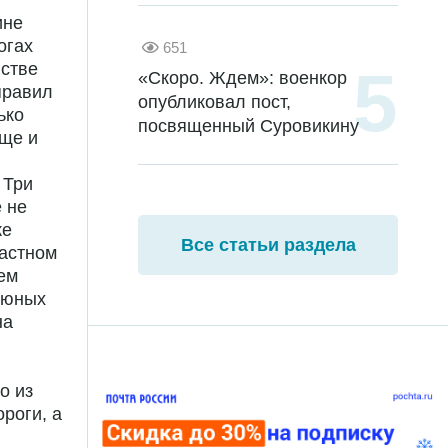
ине
огах
651
нстве
«Скоро. Ждем»: военкор
правил
опубликовал пост,
ько
посвященный Суровикину
еще и
 Три
 не
же
Все статьи раздела
ластном
уем
а юных
на
о из
роги, а