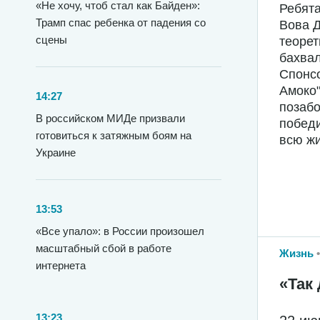
«Не хочу, чтоб стал как Байден»:
Ребята
Трамп спас ребенка от падения со
Вова Д
сцены
теорет
бахвал
Спонсо
Амоко"
14:27
позабо
В российском МИДе призвали
победи
готовиться к затяжным боям на
всю жи
Украине
13:53
«Все упало»: в России произошел
масштабный сбой в работе
Жизнь
интернета
«Так 
13:23