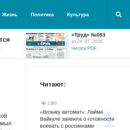
Жизнь
Политика
Культура
«Труд» №053
тся
за 24 .07 .2026
ь
Читать PDF
Читают:
1389
«Возьму автомат»: Лайма
кой
Вайкуле заявила о готовности
змыл
воевать с россиянами