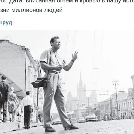
ня: дата, вписанная огнем и кровью в нашу ис
изни миллионов людей
Труд