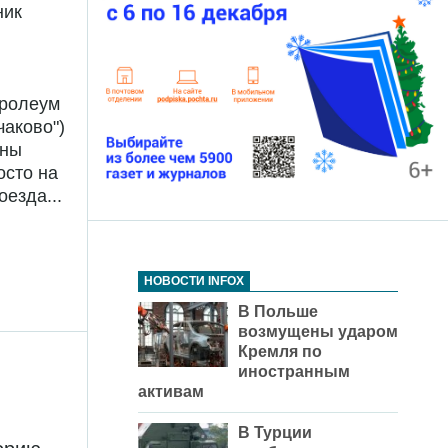
ник
тролеум
чаково")
йны
осто на
оезда...
НОВОСТИ INFOX
В Польше
возмущены ударом
Кремля по
иностранным
активам
В Турции