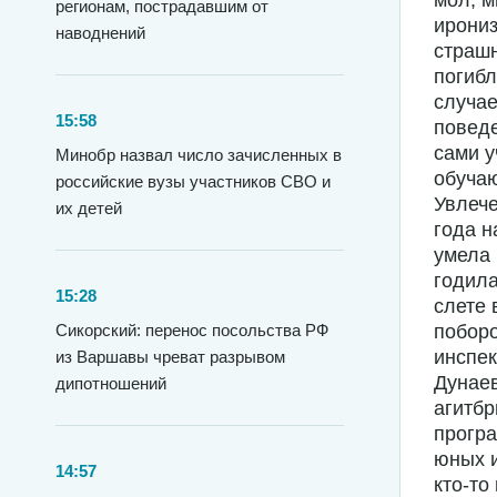
мол, м
регионам, пострадавшим от
ирониз
наводнений
страшн
погибл
случае
15:58
поведе
сами у
Минобр назвал число зачисленных в
обучаю
российские вузы участников СВО и
Увлече
их детей
года н
умела 
годила
15:28
слете 
Сикорский: перенос посольства РФ
поборо
инспек
из Варшавы чреват разрывом
Дунаев
дипотношений
агитбр
програ
юных и
14:57
кто-то