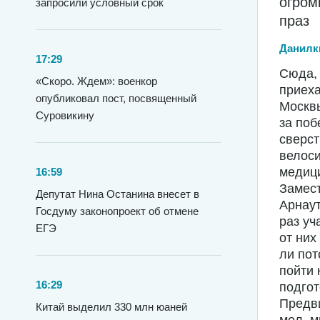
огром
запросили условный срок
праз
Данилк
17:29
Сюда, 
«Скоро. Ждем»: военкор
приеха
опубликовал пост, посвященный
Москвы
Суровикину
за поб
сверст
велоси
медици
16:59
Замес
Депутат Нина Останина внесет в
Арнаут
Госдуму законопроект об отмене
раз уч
ЕГЭ
от них
ли пот
пойти 
16:29
подгот
Предви
Китай выделил 330 млн юаней