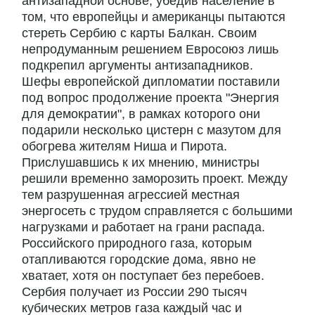
антизападной основе, убедив население в
том, что европейцы и американцы пытаются
стереть Сербию с карты Балкан. Своим
непродуманным решением Евросоюз лишь
подкрепил аргументы антизападников.
Шефы европейской дипломатии поставили
под вопрос продолжение проекта "Энергия
для демократии", в рамках которого они
подарили несколько цистерн с мазутом для
обогрева жителям Ниша и Пирота.
Прислушавшись к их мнению, министры
решили временно заморозить проект. Между
тем разрушенная агрессией местная
энергосеть с трудом справляется с большими
нагрузками и работает на грани распада.
Российского природного газа, которым
отапливаются городские дома, явно не
хватает, хотя он поступает без перебоев.
Сербия получает из России 290 тысяч
кубических метров газа каждый час и