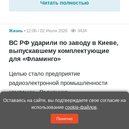
Читать полностью
Жизнь
12:06 / 02 Июля 2026
3434
ВС РФ ударили по заводу в Киеве,
выпускавшему комплектующие
для «Фламинго»
Целью стало предприятие
радиоэлектронной промышленности
компании «Радионикс»
Оставаясь на сайте, вы подтверждаете свое согласие на
использование
cookie-файлов
.
В рамках специальной военной операции
Понятно
Вооружённые силы России нанесли удар по