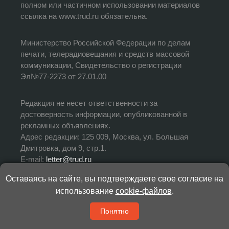
полном или частичном использовании материалов
ссылка на www.trud.ru обязательна.
Министерство Российской Федерации по делам
печати, телерадиовещания и средств массовой
коммуникации, Свидетельство о регистрации
Эл№77-2273 от 27.01.00
Редакция не несет ответственности за
достоверность информации, опубликованной в
рекламных объявлениях.
Адрес редакции: 125 009, Москва, ул. Большая
Дмитровка, дом 9, стр.1.
E-mail:
letter@trud.ru
Оставаясь на сайте, вы подтверждаете свое согласие на
УЧРЕДИТЕЛЬ: АНО «Редакция газеты «Труд»
использование
cookie-файлов
.
ИЗДАТЕЛЬ: АНО «Редакция газеты «Труд»
ГЛАВНЫЙ РЕДАКТОР: Валерий Симонов
Понятно