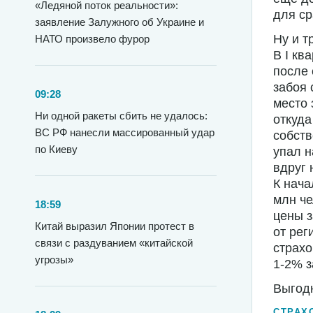
«Ледяной поток реальности»:
для ср
заявление Залужного об Украине и
Ну и т
НАТО произвело фурор
В I кв
после 
забоя 
09:28
место 
Ни одной ракеты сбить не удалось:
откуда
ВС РФ нанесли массированный удар
собств
по Киеву
упал н
вдруг 
К нача
млн че
18:59
цены з
Китай выразил Японии протест в
от рег
связи с раздуванием «китайской
страх
угрозы»
1-2% з
Выгодн
СТРАХ