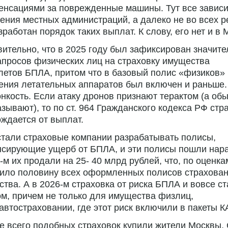
енсациями за поврежденные машины. Тут все зависи
ения местных администраций, а далеко не во всех р
зработан порядок таких выплат. К слову, его нет и в 
ительно, что в 2025 году был зафиксирован значит
апросов физических лиц на страховку имущества
летов БПЛА, притом что в базовый полис «физиков» 
ения летательных аппаратов был включен и раньше.
онкость. Если атаку дронов признают терактом (а обы
азывают), то по ст. 964 Гражданского кодекса РФ ст
ждается от выплат.
стали страховые компании разрабатывать полисы,
сирующие ущерб от БПЛА, и эти полисы пошли нара
-м их продали на 25- 40 млрд рублей, что, по оценка
вило половину всех оформленных полисов страхова
тва. А в 2026-м страховка от риска БПЛА и вовсе с
м, причем не только для имущества физлиц,
 автостраховании, где этот риск включили в пакеты 
 всего подобных страховок купили жители Москвы, 