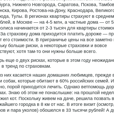
урга, Нижнего Новгорода, Саратова, Пскова, Тамбов
ска, Кирова, Ростова-на-Дону, Краснодара, Великог
ода, Тулы. В регионах квартиры страхуют в среднем
блей, в Москве — на 4-5 млн, а частные дома — от 5
олиса начинается от 2-3 тысяч для квартиры стоимо
 За страховку дома приходится платить дороже — п
т его стоимости. В приграничье цены на все заметно
ьку больше риски, а некоторые страховки и вовсе
ствуют, хотя там-то они нужны больше всего.
рь еще о двух рисках, которые в этом году неожидан
в тренд по страховкам.
з них касается наших домашних любимцев, прежде 
и собак, которые обитают в 60% российских семей. И
но, порой приходится лечить. Однако ветпомощь до
зах. Знаю об этом не понаслышке: на прошлой неде
жил кот. Поскольку живем на даче, решила позвать 
жайшего городка в 8 км от нас. В итоге визит (осмотр
ов и пара уколов) обошелся в 33 тысячи рублей! А д