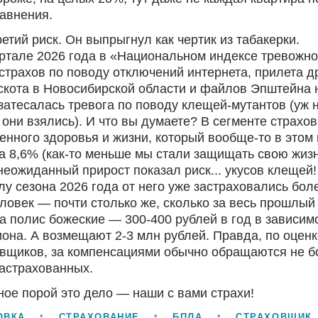
авнения.
ретий риск. Он выпрыгнул как чертик из табакерки.
артале 2026 года в «Национальном индексе тревожн
страхов по поводу отключений интернета, прилета д
скота в Новосибирской области и файлов Эпштейна 
затесалась тревога по поводу клещей-мутантов (уж 
 они взялись). И что вы думаете? В сегменте страхо
енного здоровья и жизни, который вообще-то в этом 
а 8,6% (как-то меньше мы стали защищать свою жизн
неожиданный прирост показал риск... укусов клещей!
лу сезона 2026 года от него уже застраховались боле
ловек — почти столько же, сколько за весь прошлый 
а полис божеские — 300-400 рублей в год в зависим
иона. А возмещают 2-3 млн рублей. Правда, по оценк
овщиков, за компенсациями обычно обращаются не 
астрахованных.
ое порой это дело — наши с вами страхи!
ОВКА
СТРАХОВАНИЕ
БПЛА
СТРАХОВЩИК