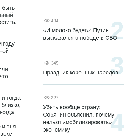
о
и быть
льный
434
стить.
«И молоко будет»: Путин
высказался о победе в СВО
м году
вной
345
или
Праздник коренных народов
что
 и тогда
327
 близко,
Убить вообще страну:
 когда
Собянин объяснил, почему
нельзя «мобилизировать»
0 июня
экономику
евске