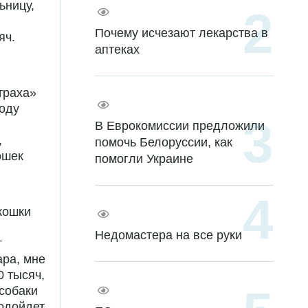
ьницу,
Почему исчезают лекарства в
яч.
аптеках
траха»
году
В Еврокомиссии предложили
,
помочь Белоруссии, как
ошек
помогли Украине
кошки
Недомастера на все руки
т
ара, мне
0 тысяч,
 собаки
подойдет