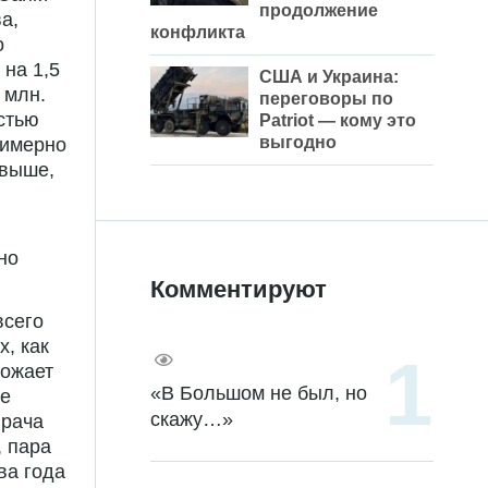
продолжение
а,
конфликта
о
 на 1,5
США и Украина:
 млн.
переговоры по
стью
Patriot — кому это
выгодно
римерно
 выше,
но
Комментируют
всего
х, как
рожает
«В Большом не был, но
ле
скажу…»
врача
, пара
ва года