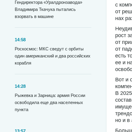
Гендиректора «Уралдронзавода»
с комп
Владимира Ткачука пытались
от реш
взорвать в машине
нах ра
Неудив
рост з
14:58
от при
от пад
Роскосмос: МКС сведут с орбиты
есть т
один американский и два российских
ее и н
корабля
освобо
Вот и 
компен
14:28
В 2025
Рыжевка и Зарница: армия России
соста
освободила еще два населенных
имущес
пункта
трендо
но и в
Больше
13:57