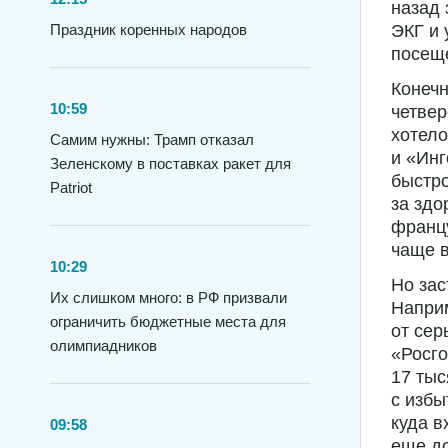
назад 
Праздник коренных народов
ЭКГ и 
посеще
Конечн
10:59
четвер
хотело
Самим нужны: Трамп отказал
и «Инг
Зеленскому в поставках ракет для
быстро
Patriot
за здо
францу
чаще в
10:29
Но зас
Их слишком много: в РФ призвали
Наприм
ограничить бюджетные места для
от сер
олимпиадников
«Росго
17 тыс
с избы
куда в
09:58
еще до