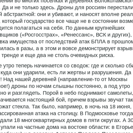
ений во многих поселках и деревнях Волоколамског
. Да и не только здесь. Дроны для россиян перестал
й абстрактной: они и убивают, и наносят вполне реа
 который государство все чаще не в состоянии возме
ится полагаться на себя. По данным крупнейших
вщиков («Росгосстрах», «Ренессанс», ВСК и других),
вка имущества от последствий атак БПЛА в прошло
илась в разы, а в этом и вовсе демонстрирует взры
В тренде и еще два не столь очевидных риска.
 утро теперь начинается со сводок: где и сколько сб
куда они ударили, есть ли жертвы и разрушения. Да 
! Над нашей деревней (направление-то от Москвы
ое!) дроны по ночам слышны постоянно, а под утро
но и разглядеть. Порой в небо поднимают самолеты,
ачивается настоящий бой, причем взрывы звучат так
ожат стекла. Так было, например, в ночь на 18 июня,
ссированная атака на столицу. В Подмосковье тогда
дали 18 многоквартирных домов в пяти округах. А 3
упали на частные дома на востоке области: в Егорь