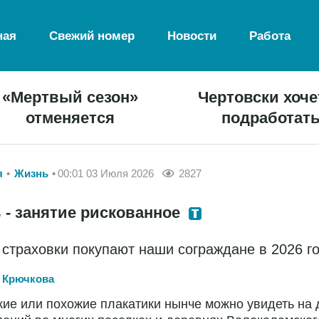
ная
Свежий номер
Новости
Работа
«Мертвый сезон»
Чертовски хоче
отменяется
подработат
я
Жизнь
00:01 03 Июля 2026
2827
 - занятие рискованное
 страховки покупают наши сограждане в 2026 г
 Крючкова
кие или похожие плакатики нынче можно увидеть на 