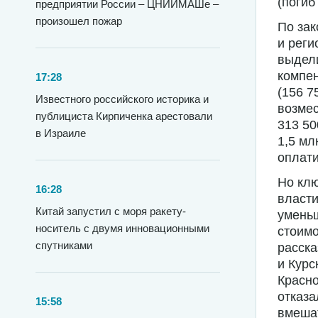
(погиб
предприятии России – ЦНИИМАШе –
произошел пожар
По за
и рег
выдел
компен
17:28
(156 7
Известного российского историка и
возмес
публициста Кирпиченка арестовали
313 50
в Израиле
1,5 мл
оплати
Но клю
16:28
власти
Китай запустил с моря ракету-
уменьш
носитель с двумя инновационными
стоимо
спутниками
расска
и Курс
Красно
отказ
15:58
вмешат