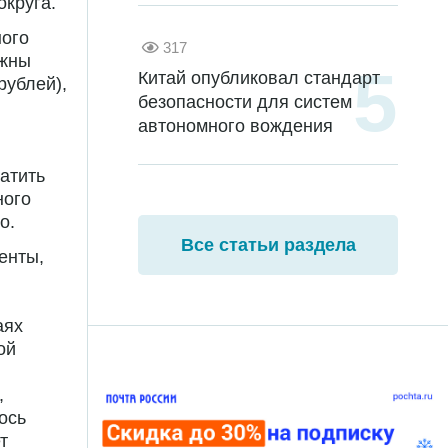
округа.
ого
317
лжны
Китай опубликовал стандарт
рублей),
безопасности для систем
автономного вождения
атить
ного
о.
Все статьи раздела
енты,
аях
ой
,
ось
т