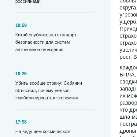
объявл
россиянами
округа
угрозо
ущерб,
18:59
Приход
Китай опубликовал стандарт
страхо
безопасности для систем
страхо
автономного вождения
увелич
рост. 
Каждое
18:29
БПЛА, 
сводки
Убить вообще страну: Собянин
западн
объяснил, почему нельзя
их мож
«мобилизировать» экономику
развор
что др
шла ма
17:58
постра
дроны 
На ведущем космическом