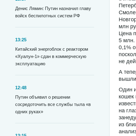
Петерб
Денис Лямин: Путин назначил главу
Смолен
войск беспилотных систем РФ
Новгор
млн ру
Цена п
13:25
5 млн.
0,1% о
Китайский энергоблок с реактором
поскол
«Хуалун-1» сдан в коммерческую
не дей
эксплуатацию
А тепе
вышли 
12:48
Один и
кошек 
Путин объявил о решении
извест
сосредоточить все службы тыла «в
на гла
одних руках»
занеду
из бли
анализ
12:15