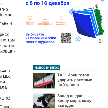
т
егио-
Москве.
ельный
риск
 Но там
чно так
раховщик
НОВОСТИ INFOX
схват.
ТАС: Иран готов
м ЦБ,
ударить ракетами
ния
по Украине
тала
Запад не даст
КАСКО.
Киеву мира: кому
выгодно
Санкт-