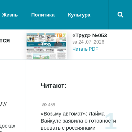
Жизнь
Политика
Культура
«Труд» №053
тся
за 24 .07 .2026
ь
Читать PDF
Читают:
оду
459
«Возьму автомат»: Лайма
Вайкуле заявила о готовности
досках
воевать с россиянами