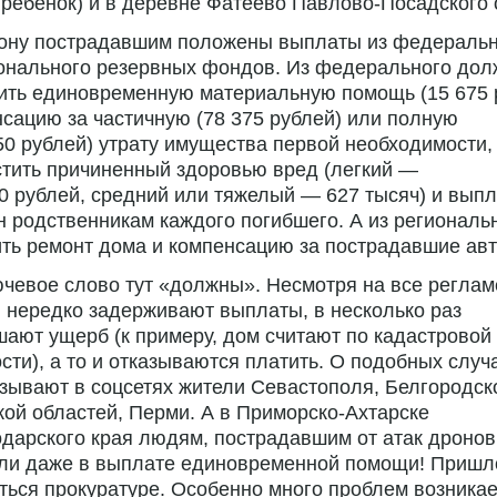
 ребенок) и в деревне Фатеево Павлово-Посадского 
кону пострадавшим положены выплаты из федеральн
ионального резервных фондов. Из федерального до
ить единовременную материальную помощь (15 675 
сацию за частичную (78 375 рублей) или полную
50 рублей) утрату имущества первой необходимости,
тить причиненный здоровью вред (легкий —
0 рублей, средний или тяжелый — 627 тысяч) и выпл
н родственникам каждого погибшего. А из региональ
ть ремонт дома и компенсацию за пострадавшие авт
чевое слово тут «должны». Несмотря на все реглам
 нередко задерживают выплаты, в несколько раз
ают ущерб (к примеру, дом считают по кадастровой
сти), а то и отказываются платить. О подобных случ
зывают в соцсетях жители Севастополя, Белгородск
кой областей, Перми. А в Приморско-Ахтарске
дарского края людям, пострадавшим от атак дронов
али даже в выплате единовременной помощи! Пришл
ься прокуратуре. Особенно много проблем возникае