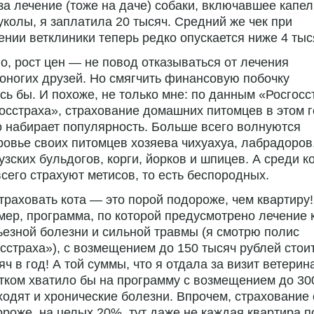
за лечение (тоже на даче) собаки, включавшее капел
уколы, я заплатила 20 тысяч. Средний же чек при
нии ветклиники теперь редко опускается ниже 4 тыс
о, рост цен — не повод отказываться от лечения
оногих друзей. Но смягчить финансовую побочку
сь бы. И похоже, не только мне: по данным «Росгосс
осстраха», страхование домашних питомцев в этом 
 набирает популярность. Больше всего волнуются
ровье своих питомцев хозяева чихуахуа, лабрадоров
зских бульдогов, корги, йорков и шпицев. А среди к
сего страхуют метисов, то есть беспородных.
траховать кота — это порой подороже, чем квартиру!
ер, программа, по которой предусмотрено лечение 
ьезной болезни и сильной травмы (я смотрю полис
сстраха»), с возмещением до 150 тысяч рублей стои
яч в год! А той суммы, что я отдала за визит ветерин
тком хватило бы на программу с возмещением до 30
ходят и хронические болезни. Впрочем, страхование
роже, на целых 20%, тут даже не каждая квартира 