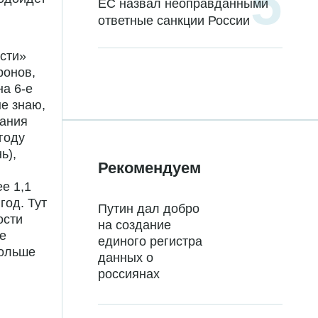
ЕС назвал неоправданными
ответные санкции России
ости»
ронов,
на 6-е
не знаю,
вания
году
ь),
Рекомендуем
е 1,1
год. Тут
Путин дал добро
ости
на создание
е
единого регистра
больше
данных о
россиянах