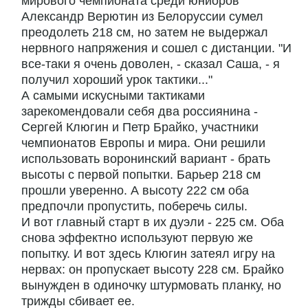
мирового чемпионата среди юниоров
Александр Верютин из Белоруссии сумел
преодолеть 218 см, но затем не выдержал
нервного напряжения и сошел с дистанции. "И
все-таки я очень доволен, - сказал Саша, - я
получил хороший урок тактики..."
А самыми искусными тактиками
зарекомендовали себя два россиянина -
Сергей Клюгин и Петр Брайко, участники
чемпионатов Европы и мира. Они решили
использовать воронинский вариант - брать
высоты с первой попытки. Барьер 218 см
прошли уверенно. А высоту 222 см оба
предпочли пропустить, поберечь силы.
И вот главный старт в их дуэли - 225 см. Оба
снова эффектно используют первую же
попытку. И вот здесь Клюгин затеял игру на
нервах: он пропускает высоту 228 см. Брайко
вынужден в одиночку штурмовать планку, но
трижды сбивает ее.