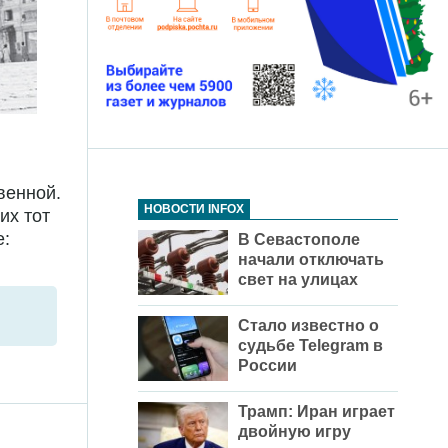
венной.
НОВОСТИ INFOX
их тот
е:
В Севастополе
начали отключать
свет на улицах
Стало известно о
судьбе Telegram в
России
Трамп: Иран играет
двойную игру