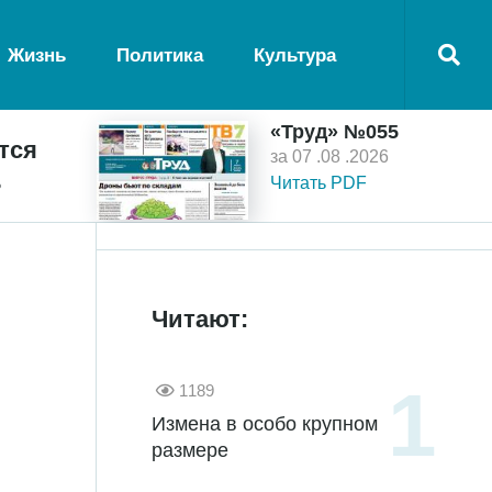
Жизнь
Политика
Культура
«Труд» №055
тся
за 07 .08 .2026
ь
Читать PDF
Читают:
1189
Измена в особо крупном
размере