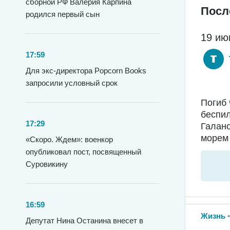
сборной РФ Валерия Карпина
Посл
родился первый сын
19 ию
17:59
Для экс-директора Popcorn Books
запросили условный срок
Погиб 
беспил
17:29
Галано
морем 
«Скоро. Ждем»: военкор
опубликовал пост, посвященный
Суровикину
16:59
Жизнь
Депутат Нина Останина внесет в