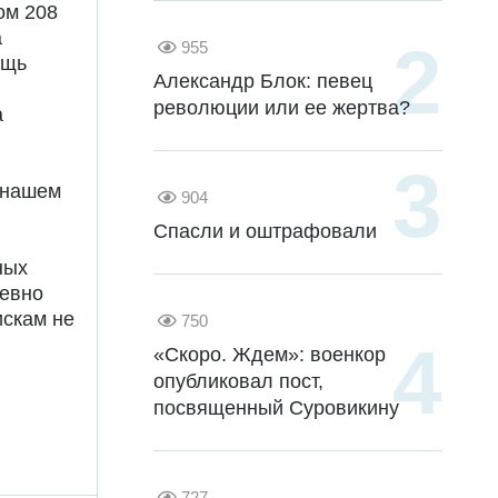
ом 208
а
955
ощь
Александр Блок: певец
революции или ее жертва?
а
а нашем
904
Спасли и оштрафовали
ных
невно
искам не
750
«Скоро. Ждем»: военкор
опубликовал пост,
посвященный Суровикину
727