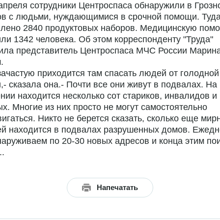
апреля сотрудники Центроспаса обнаружили в Грозн
ов с людьми, нуждающимися в срочной помощи. Туд
влено 2840 продуктовых наборов. Медицинскую пом
ли 1342 человека. Об этом корреспонденту "Труда"
ила представитель Центроспаса МЧС России Марин
.
зачастую приходится там спасать людей от голодной
,- сказала она.- Почти все они живут в подвалах. Н
нии находится несколько сот стариков, инвалидов и
х. Многие из них просто не могут самостоятельно
игаться. Никто не берется сказать, сколько еще мир
ей находится в подвалах разрушенных домов. Ежед
аруживаем по 20-30 новых адресов и конца этим по
..
Напечатать