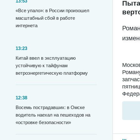
13:53
Пыта
«Все упало»: в России произошел
верт
масштабный сбой в работе
интернета
Роман
измен
13:23
Китай ввел в эксплуатацию
Москов
устойчивую к тайфунам
Роману
ветроэнергетическую платформу
запчас
пятниц
Федера
12:38
Восемь пострадавших: в Омске
водитель наехал на пешеходов на
«островке безопасности»