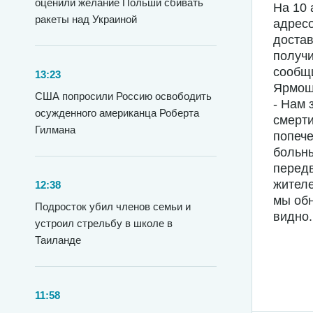
оценили желание Польши сбивать
На 10 
ракеты над Украиной
адрес
доста
получи
сообщ
13:23
Ярмош
США попросили Россию освободить
- Нам 
осужденного американца Роберта
смерти
Гилмана
попече
больны
передв
жител
12:38
мы обн
Подросток убил членов семьи и
видно.
устроил стрельбу в школе в
Таиланде
11:58