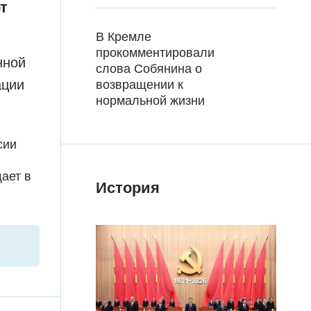
т
В Кремле
прокомментировали
нной
слова Собянина о
ации
возвращении к
нормальной жизни
сии
ает в
История