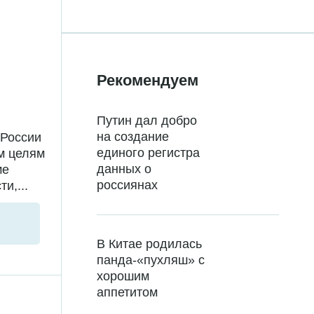
Рекомендуем
Путин дал добро
на создание
 России
единого регистра
м целям
данных о
ме
россиянах
и,...
В Китае родилась
панда-«пухляш» с
хорошим
аппетитом