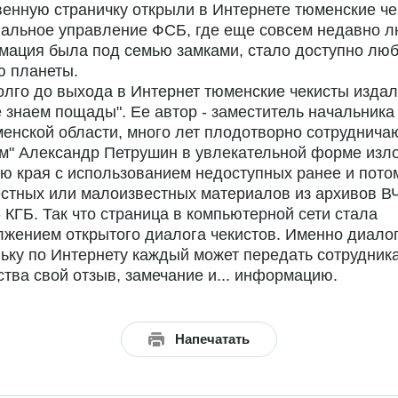
енную страничку открыли в Интернете тюменские че
нальное управление ФСБ, где еще совсем недавно 
мация была под семью замками, стало доступно лю
ю планеты.
лго до выхода в Интернет тюменские чекисты издал
 знаем пощады". Ее автор - заместитель начальник
енской области, много лет плодотворно сотруднича
м" Александр Петрушин в увлекательной форме изл
ю края с использованием недоступных ранее и пото
стных или малоизвестных материалов из архивов ВЧ
 КГБ. Так что страница в компьютерной сети стала
жением открытого диалога чекистов. Именно диалог
ьку по Интернету каждый может передать сотрудник
тва свой отзыв, замечание и... информацию.
Напечатать