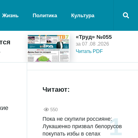
Жизнь
Политика
Культура
«Труд» №055
тся
за 07 .08 .2026
ь
Читать PDF
Читают:
кие
550
Пока не скупили россияне:
Лукашенко призвал белорусов
покупать избы в селах