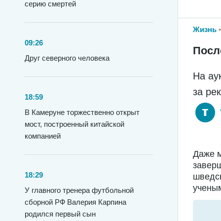
серию смертей
Жизнь
09:26
Посл
Друг северного человека
На ау
за ре
18:59
В Камеруне торжественно открыт
мост, построенный китайской
компанией
Даже м
заверш
18:29
шведс
ученым
У главного тренера футбольной
сборной РФ Валерия Карпина
родился первый сын