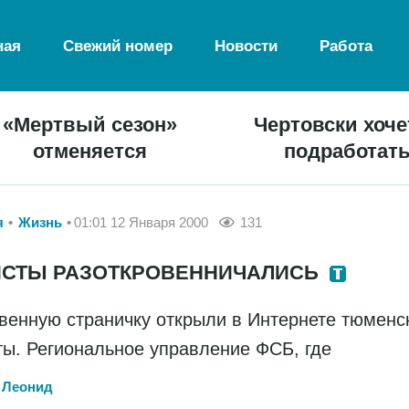
ная
Свежий номер
Новости
Работа
«Мертвый сезон»
Чертовски хоче
отменяется
подработат
я
Жизнь
01:01 12 Января 2000
131
ИСТЫ РАЗОТКРОВЕННИЧАЛИСЬ
венную страничку открыли в Интернете тюменс
ты. Региональное управление ФСБ, где
 Леонид