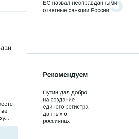
ЕС назвал неоправданными
ответные санкции России
одан
Рекомендуем
Путин дал добро
на создание
месте
единого регистра
ные
данных о
у...
россиянах