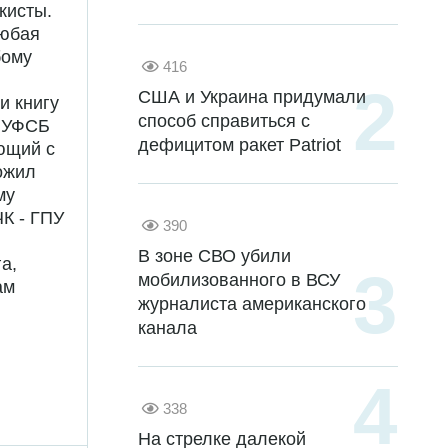
кисты.
любая
бому
416
США и Украина придумали
и книгу
способ справиться с
а УФСБ
дефицитом ракет Patriot
ющий с
ожил
му
К - ГПУ
390
В зоне СВО убили
а,
мобилизованного в ВСУ
ам
журналиста американского
канала
338
На стрелке далекой