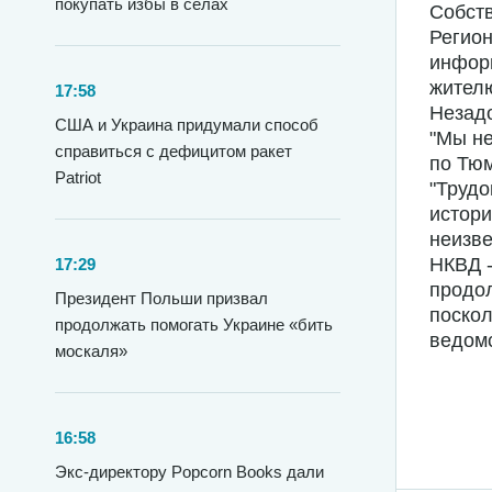
покупать избы в селах
Собств
Регио
инфор
жител
17:58
Незадо
США и Украина придумали способ
"Мы не
справиться с дефицитом ракет
по Тюм
Patriot
"Трудо
истори
неизве
НКВД -
17:29
продол
Президент Польши призвал
поскол
продолжать помогать Украине «бить
ведомс
москаля»
16:58
Экс-директору Popcorn Books дали