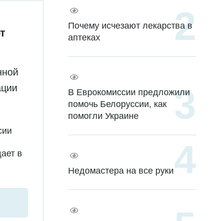
Почему исчезают лекарства в
т
аптеках
нной
ации
В Еврокомиссии предложили
помочь Белоруссии, как
помогли Украине
сии
ает в
Недомастера на все руки