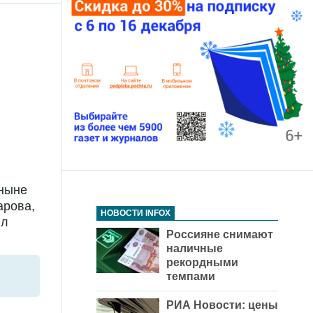
 ныне
арова,
НОВОСТИ INFOX
ил
Россияне снимают
наличные
рекордными
темпами
РИА Новости: цены